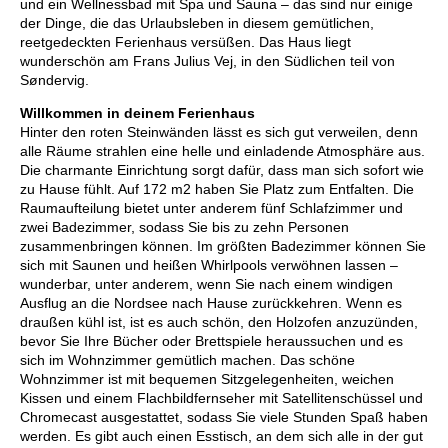
und ein Wellnessbad mit Spa und Sauna – das sind nur einige
der Dinge, die das Urlaubsleben in diesem gemütlichen,
reetgedeckten Ferienhaus versüßen. Das Haus liegt
wunderschön am Frans Julius Vej, in den Südlichen teil von
Søndervig.
Willkommen in deinem Ferienhaus
Hinter den roten Steinwänden lässt es sich gut verweilen, denn
alle Räume strahlen eine helle und einladende Atmosphäre aus.
Die charmante Einrichtung sorgt dafür, dass man sich sofort wie
zu Hause fühlt. Auf 172 m2 haben Sie Platz zum Entfalten. Die
Raumaufteilung bietet unter anderem fünf Schlafzimmer und
zwei Badezimmer, sodass Sie bis zu zehn Personen
zusammenbringen können. Im größten Badezimmer können Sie
sich mit Saunen und heißen Whirlpools verwöhnen lassen –
wunderbar, unter anderem, wenn Sie nach einem windigen
Ausflug an die Nordsee nach Hause zurückkehren. Wenn es
draußen kühl ist, ist es auch schön, den Holzofen anzuzünden,
bevor Sie Ihre Bücher oder Brettspiele heraussuchen und es
sich im Wohnzimmer gemütlich machen. Das schöne
Wohnzimmer ist mit bequemen Sitzgelegenheiten, weichen
Kissen und einem Flachbildfernseher mit Satellitenschüssel und
Chromecast ausgestattet, sodass Sie viele Stunden Spaß haben
werden. Es gibt auch einen Esstisch, an dem sich alle in der gut