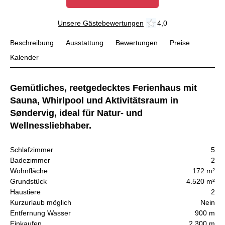
Unsere Gästebewertungen
4,0
Beschreibung
Ausstattung
Bewertungen
Preise
Kalender
Gemütliches, reetgedecktes Ferienhaus mit
Sauna, Whirlpool und Aktivitätsraum in
Søndervig, ideal für Natur- und
Wellnessliebhaber.
Schlafzimmer
5
Badezimmer
2
Wohnfläche
172 m²
Grundstück
4.520 m²
Haustiere
2
Kurzurlaub möglich
Nein
Entfernung Wasser
900 m
Einkaufen
2.300 m