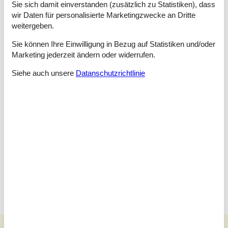
Sie sich damit einverstanden (zusätzlich zu Statistiken), dass
ist
wir Daten für personalisierte Marketingzwecke an Dritte
Raumaufteilung
weitergeben.
Schlafzimmer
Sie können Ihre Einwilligung in Bezug auf Statistiken und/oder
Doppelbett - 2*80*200
Marketing jederzeit ändern oder widerrufen.
Schlafzimmer
Siehe auch unsere
Datanschutzrichtlinie
Doppelbett - 2*100*200
Schlafzimmer
Doppelbett
Schlafzimmer
Doppelbett - 200*200
Schlafzimmer
Doppelbett - 2*80*200