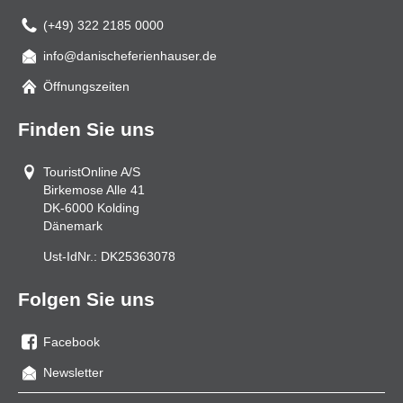
(+49) 322 2185 0000
info@danischeferienhauser.de
Mail
Öffnungszeiten
Finden Sie uns
TouristOnline A/S
Birkemose Alle 41
DK-6000
Kolding
Dänemark
Ust-IdNr.:
DK25363078
Folgen Sie uns
Facebook
Sie
Newsletter
uns