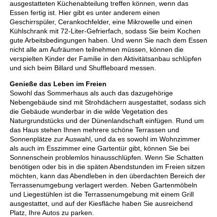
ausgestatteten Küchenabteilung treffen können, wenn das
Essen fertig ist. Hier gibt es unter anderem einen
Geschirrspüler, Cerankochfelder, eine Mikrowelle und einen
Kühlschrank mit 72-Liter-Gefrierfach, sodass Sie beim Kochen
gute Arbeitsbedingungen haben. Und wenn Sie nach dem Essen
nicht alle am Aufräumen teilnehmen müssen, können die
verspielten Kinder der Familie in den Aktivitätsanbau schlüpfen
und sich beim Billard und Shuffleboard messe
n.
Genieße das Leben im Freien
Sowohl das Sommerhaus als auch das dazugehörige
Nebengebäude sind mit Strohdächern ausgestattet, sodass sich
die Gebäude wunderbar in die wilde Vegetation des
Naturgrundstücks und der Dünenlandschaft einfügen. Rund um
das Haus stehen Ihnen mehrere schöne Terrassen und
Sonnenplätze zur Auswahl, und da es sowohl im Wohnzimmer
als auch im Esszimmer eine Gartentür gibt, können Sie bei
Sonnenschein problemlos hinausschlüpfen. Wenn Sie Schatten
benötigen oder bis in die späten Abendstunden im Freien sitzen
möchten, kann das Abendleben in den überdachten Bereich der
Terrassenumgebung verlagert werden. Neben Gartenmöbeln
und Liegestühlen ist die Terrassenumgebung mit einem Grill
ausgestattet, und auf der Kiesfläche haben Sie ausreichend
Platz, Ihre Autos zu parken.