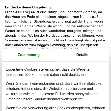
Entdecke deine Umgebung
Frans Julius Vej 44 ist eine ruhige und ungestörte Adresse, da
das Haus am Ende einer kleinen, abgesperrten Nebenstraße
liegt. Ein täglicher Strandspaziergang liegt auf der Hand, wenn
man so nah an der Westküste wohnt, und bei entsprechendem
Wetter ist es natürlich auch wunderbar, morgens, mittags und
abends in den Wellen der Nordsee planschen zu können. Vom
Sommerhaus aus ist es auch nicht weit zum Ringkøbing-Fjord –
unter anderem zum Bagges Dæmning, den Sie überqueren
können, wenn Sie eine Radtour nach Ringkøbing oder zu den
vielen unterhaltsamen Aktivitäten im „Adventure Park“
Zustimmung
Details
unternehmen möchten. In Søndervig gibt es auch jede Menge
Spaß im gemütlichen Stadtzentrum, und es gibt sowohl einen
Wasserpark, einen Golfplatz als auch ein jährliches
Essentielle Cookies stellen sicher, dass die Website
Sandskulpturenfestival, sodass für jeden etwas dabei ist.
funktioniert, Sie können sie daher nicht deaktivieren.
KOSTENLOS! Verleih von Hochstühlen und Kinderbetten. Wenn
Wenn Sie damit einverstanden sind, dass wir Ihre Statistiken
Haustiere im Haus erlaubt sind, stellen wir auch Hundebetten
erheben, hilft uns dies, die Website zu verbessern und
zur Verfügung (können bei abgeholt und wieder abgegeben
weiterzuentwickeln. In diesem Fall werden anonymisierte
werden).
Daten an unsere Subunternehmer weitergeleitet.
Laden von Elektroautos: Informieren Sie sich über die
Wenn Sie die Verwendung aller Cookies akzeptieren, erklären
Ausstattung des Hauses, ob das Laden des Elektroautos erlaubt