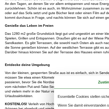
An den Tagen, an denen Sie vor allem entspannen und neue Energ
zurücklehnen. Schön ist es auch, im Wohnzimmer zusammen zu sei
oder auf das Sofa setzt und gute Bücher liest oder einen Film auf 
kommt durchaus in Frage, und nachts können Sie sich auf einen ge
Genieße das Leben im Freien
Das 1280 m2 große Grundstück liegt gut und ungestört an einer kle
Spielen, Grillen und Entspannen. Draußen gibt es auf der Wiese Pla
Sandkasten. Es gibt Terrassen, die sowohl nach Osten als auch na
die Sonne genießen können. Auf der westlichen Terrasse gibt es a
Darüber hinaus können Sie auf der Terrasse des Hauses einen ru
Entdecke deine Umgebung
Von der kleinen, gesperrten Straße aus ist es einfach, sich in S
müssen Sie etwa einen Kilometer durch das malerische Sommerhaus
Zusti
passieren, bevor Sie die Nordsee vor sich haben. Östlich von Holmsl
vom nächsten Put-and-Take-See entfernt, wenn Sie angeln möchte
und vielem mehr in der Natur verbringen. Im Stadtzentrum von Sø
Urlaubsaktivitäten.
Essentielle Cookies stellen siche
KOSTENLOS!
Verleih von Hochstühlen und Kinderbetten. Wenn Hau
Wenn Sie damit einverstanden sin
(können bei abgeholt und wieder abgegeben werden).