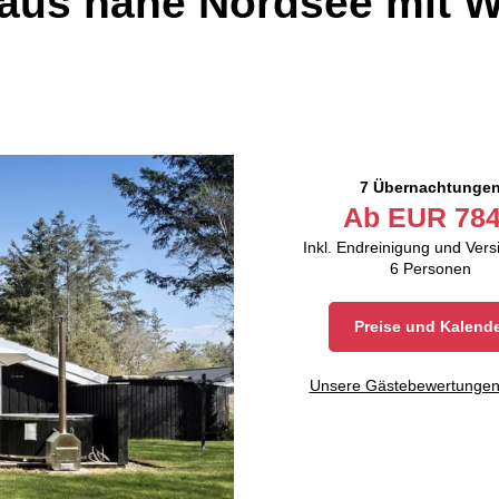
us nahe Nordsee mit W
7 Übernachtunge
Ab
EUR
784
Inkl. Endreinigung und Ver
6
Personen
Preise und Kalend
Unsere Gästebewertunge