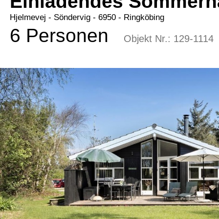
Einladendes Sommerha
Hjelmevej
 - Söndervig
 - 6950
 - Ringköbing
6 Personen
Objekt Nr.:
129-1114