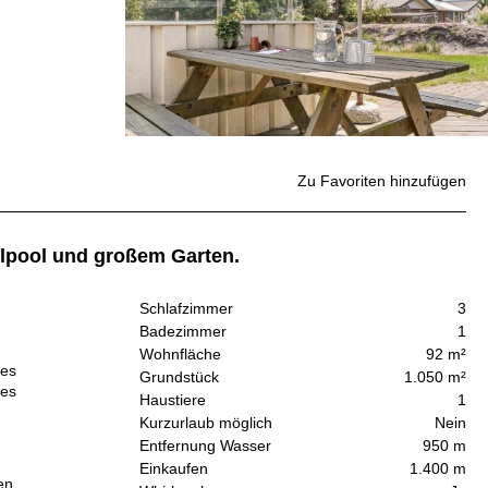
Zu Favoriten hinzufügen
rlpool und großem Garten.
Schlafzimmer
3
Badezimmer
1
Wohnfläche
92 m²
ses
Grundstück
1.050 m²
des
Haustiere
1
Kurzurlaub möglich
Nein
Entfernung Wasser
950 m
Einkaufen
1.400 m
en.