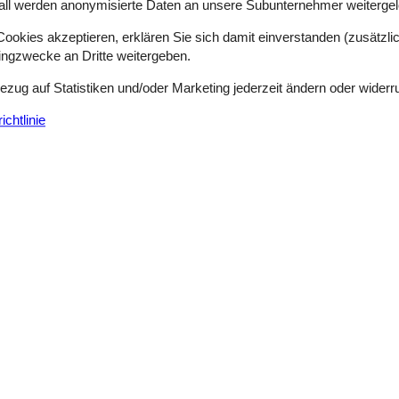
all werden anonymisierte Daten an unsere Subunternehmer weitergele
des Hauses, ob das Laden des Elektroautos erlaubt ist.
okies akzeptieren, erklären Sie sich damit einverstanden (zusätzlich
tingzwecke an Dritte weitergeben.
Bezug auf Statistiken und/oder Marketing jederzeit ändern oder widerr
chtlinie