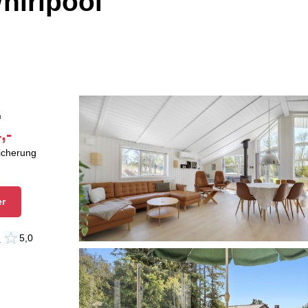
hirlpool
n
,-
sicherung
er
n
5,0