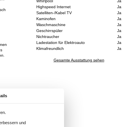
Whirlpool
Ja
Highspeed Internet
Ja
sch
Satelliten-/Kabel TV
Ja
Kaminofen
Ja
Waschmaschine
Ja
Geschirrspüler
Ja
Nichtraucher
Ja
Ladestation für Elektroauto
Ja
inen
Klimafreundlich
Ja
ds
en.
Gesamte Ausstattung sehen
ails
weit
n
 und
ren.
ung
verbessern und