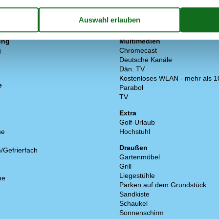
ung
Multimedien
g
Chromecast
Deutsche Kanäle
Dän. TV
Kostenloses WLAN - mehr als 1
e
Parabol
TV
Extra
Golf-Urlaub
ne
Hochstuhl
Draußen
/Gefrierfach
Gartenmöbel
Grill
Liegestühle
ne
Parken auf dem Grundstück
Sandkiste
Schaukel
Sonnenschirm