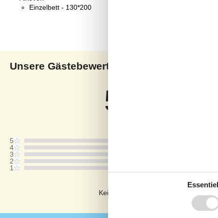
Einzelbett - 130*200
Unsere Gästebewertungen
Uns
5,0
Bezogen auf
1
Bewertun
Bewertung ist vom 29.07.2024
5
4
3
2
1
Kommentare
Essentiel
Keine Bewertungen haben Kommentar