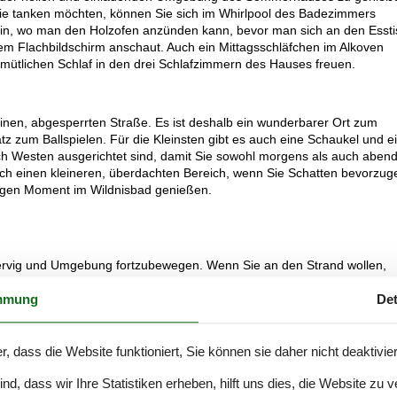
ie tanken möchten, können Sie sich im Whirlpool des Badezimmers
n, wo man den Holzofen anzünden kann, bevor man sich an den Essti
dem Flachbildschirm anschaut. Auch ein Mittagsschläfchen im Alkoven
mütlichen Schlaf in den drei Schlafzimmern des Hauses freuen.
inen, abgesperrten Straße. Es ist deshalb ein wunderbarer Ort zum
tz zum Ballspielen. Für die Kleinsten gibt es auch eine Schaukel und e
ch Westen ausgerichtet sind, damit Sie sowohl morgens als auch aben
uch einen kleineren, überdachten Bereich, wenn Sie Schatten bevorzug
higen Moment im Wildnisbad genießen.
øndervig und Umgebung fortzubewegen. Wenn Sie an den Strand wollen,
gebiet laufen, und zuletzt müssen Sie die äußerste Dünenreihe
mmung
Det
and Klit verbreitet sich der Ringkøbing Fjord, und Sie sind auch nicht 
n. Die Tage können Sie auch beim Surfen, Radfahren, Vogelbeobachte
ndervig haben Sie auch eine gute Auswahl an Geschäften, Restaurants
r, dass die Website funktioniert, Sie können sie daher nicht deaktivie
stiere im Haus erlaubt sind, stellen wir auch Hundebetten zur Verfüg
d, dass wir Ihre Statistiken erheben, hilft uns dies, die Website zu 