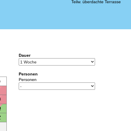
Teilw. überdachte Terrasse
Dauer
Personen
Personen
o
3
0
7