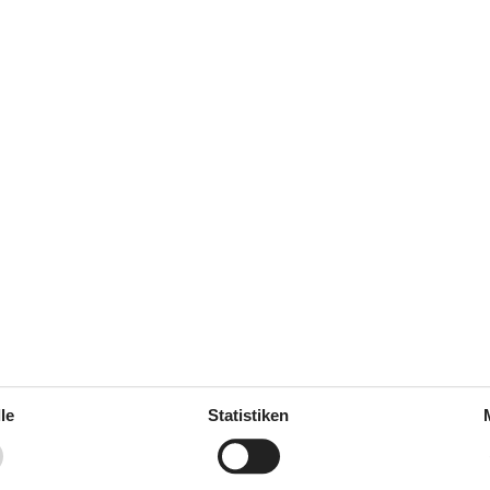
ere Gästebewertungen
5,0
Siehe Häuser nebena
g
(1)
(0)
(0)
(0)
(0)
le
Statistiken
e.