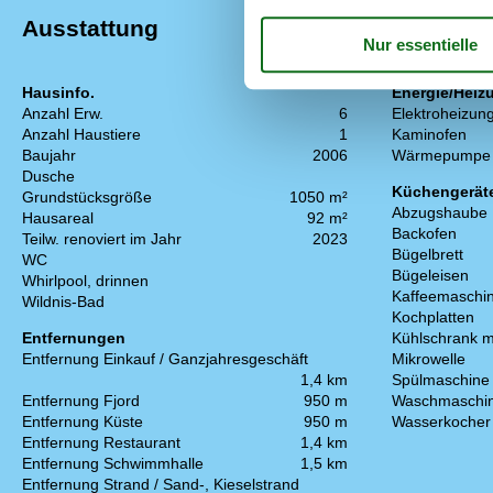
Ausstattung
Hausinfo.
Energie/Heiz
Anzahl Erw.
6
Elektroheizun
Anzahl Haustiere
1
Kaminofen
Baujahr
2006
Wärmepumpe
Dusche
Küchengerät
Grundstücksgröße
1050 m²
Abzugshaube
Hausareal
92 m²
Backofen
Teilw. renoviert im Jahr
2023
Bügelbrett
WC
Bügeleisen
Whirlpool, drinnen
Kaffeemaschi
Wildnis-Bad
Kochplatten
Entfernungen
Kühlschrank m
Entfernung Einkauf / Ganzjahresgeschäft
Mikrowelle
1,4 km
Spülmaschine
Entfernung Fjord
950 m
Waschmaschi
Entfernung Küste
950 m
Wasserkocher
Entfernung Restaurant
1,4 km
Entfernung Schwimmhalle
1,5 km
Entfernung Strand / Sand-, Kieselstrand