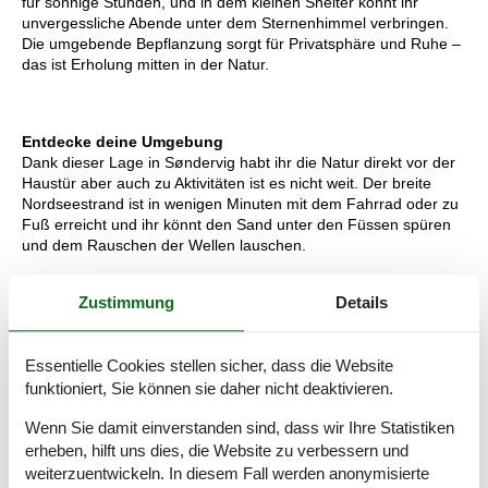
für sonnige Stunden, und in dem kleinen Shelter könnt ihr
unvergessliche Abende unter dem Sternenhimmel verbringen.
Die umgebende Bepflanzung sorgt für Privatsphäre und Ruhe –
das ist Erholung mitten in der Natur.
Entdecke deine Umgebung
Dank dieser Lage in Søndervig habt ihr die Natur direkt vor der
Haustür aber auch zu Aktivitäten ist es nicht weit. Der breite
Nordseestrand ist in wenigen Minuten mit dem Fahrrad oder zu
Fuß erreicht und ihr könnt den Sand unter den Füssen spüren
und dem Rauschen der Wellen lauschen.
Søndervig selbst lockt mit gemütlichen Geschäften, Restaurants
Zustimmung
Details
und dem jährlichen Sandskulpturenfestival - ein echtes Highlight
für Groß und Klein.
Wer Lust auf Bewegung hat, findet in der Umgebung eine
Essentielle Cookies stellen sicher, dass die Website
Golfanlage, ein gut ausgebautes Radwegenetz und einige der
funktioniert, Sie können sie daher nicht deaktivieren.
beliebtesten Surfspots. Darüber hinaus lädt der Ringkøbing
Fjord mit seiner herrlichen Natur zu entspannten Spaziergängen
Wenn Sie damit einverstanden sind, dass wir Ihre Statistiken
ein. Wir wissen, dass gerade diese Mischung aus Ruhe und
erheben, hilft uns dies, die Website zu verbessern und
Erlebnissen euren Urlaub hier bei uns so besonders macht.
weiterzuentwickeln. In diesem Fall werden anonymisierte