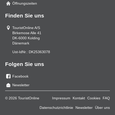
Mail
Öffnungszeiten
Finden Sie uns
TouristOnline A/S
Birkemose Alle 41
DK-6000
Kolding
Dänemark
Ust-IdNr.:
DK25363078
Folgen Sie uns
Facebook
Sie
Newsletter
uns
auf
© 2026 TouristOnline
Impressum
Kontakt
Cookies
FAQ
Facebook
Datenschutzrichtlinie
Newsletter
Über uns