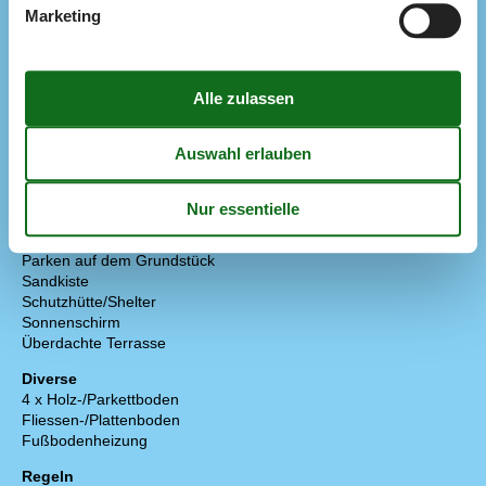
Kostenloses WLAN - mehr als 100 Mbit
Marketing
Norw. TV
Schwedisches TV
TV
Extra
Golf-Urlaub
Draußen
Gartenmöbel
Grill
Kohle
Liegestühle
Offene Terrasse
Parken auf dem Grundstück
Sandkiste
Schutzhütte/Shelter
Sonnenschirm
Überdachte Terrasse
Diverse
4 x Holz-/Parkettboden
Fliessen-/Plattenboden
Fußbodenheizung
Regeln