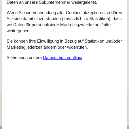
Daten an unsere Subunternehmer weitergeleitet.
GRATIS!
Verleih von Hochstühlen und Kinderbetten.
E-Auto-Ladung:
In diesem Haus gibt es eine Ladestation für
Wenn Sie die Verwendung aller Cookies akzeptieren, erklären
Elektroautos.
Sie sich damit einverstanden (zusätzlich zu Statistiken), dass
wir Daten für personalisierte Marketingzwecke an Dritte
Raumaufteilung
weitergeben.
Schlafzimmer
Sie können Ihre Einwilligung in Bezug auf Statistiken und/oder
Doppelbett - 180*200
Marketing jederzeit ändern oder widerrufen.
Schlafzimmer
Siehe auch unsere
Datanschutzrichtlinie
Einzelbett - 80*200
Einzelbett - 80*200
Siehe Häuser nebenan
Sonnenstand über dem gewählten Objekt
😎