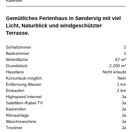
Kalender
Gemütliches Ferienhaus in Søndervig mit viel
Licht, Naturblick und windgeschützter
Terrasse.
Schlafzimmer
2
Badezimmer
1
Wohnfläche
67 m²
Grundstück
2.200 m²
Haustiere
Nicht erlaubt
Kurzurlaub möglich
Nein
Entfernung Wasser
1 km
Einkaufen
2 km
Highspeed Internet
Ja
Satelliten-/Kabel TV
Ja
Kaminofen
Ja
Klimaanlage
Ja
Waschmaschine
Ja
Trockner
Ja