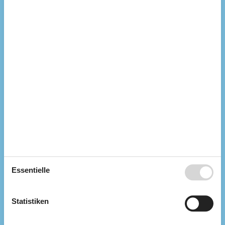
Elektroheizung
Kaminofen
Wärmepumpe / Mit Kühlung
Küchengeräte
Abzugshaube
Backofen
Bügelbrett
Bügeleisen
Gefriertruhe
70
Herd
Kaffeemaschine
Kochplatten
Kühlschrank
Spülmaschine
Waschmaschine
Wasserkocher
Wäschetrockner
Essentielle
Multimedien
Chromecast
Deutsche Kanäle
Statistiken
Dän. TV
Kabel TV