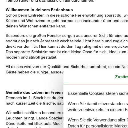
Tempo runter und das lässt dich tief durchatmen.
Willkommen in deinem Ferienhaus
Schon beim Eintreten in diese schöne Ferienwohnung spürst du, wi
Küche und Wohnzimmer geht harmonisch ineinander über und schaff
deinen Wünschen entfalten kann.
Besonders die großen Fenster sorgen aus unserer Sicht für ein
strömt das je nach Jahreszeit wechselnde Licht herein und zugleich
direkt vor der Tür. Hier kannst du den Tag ruhig mit einem erquicke
Das separate Schlafzimmer ist eine kleine Oase für sich, ideal z
modern und stilvoll gestaltet.
All dieses wird von der Qualität und Sicherheit umrahmt, die ein N
Gäste heben die ruhige, ausgewogene Stimmung dieser Art von Fe
Zusti
Genieße das Leben im Freien
Essentielle Cookies stellen siche
Dennoch im 1. Stock bist du der Natur ganz nahe. Ein direkter, bef
nach kurzer Zeit die frische, salzige Brise der Nordsee auf der Haut
Wenn Sie damit einverstanden sin
weiterzuentwickeln. In diesem F
Wir selbst schätzen besonders die stille Morgenatmosphäre auf 
Leuchten bringt. Lange Spaziergänge am Strand, Bernsteinsuche, W
Wenn Sie die Verwendung aller Co
Dünenkette mit Blick aufs Meer – all das liegt hier direkt vor de
Daten für personalisierte Marke