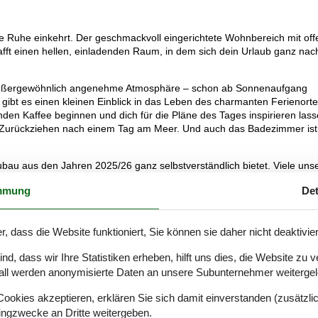
e Ruhe einkehrt. Der geschmackvoll eingerichtete Wohnbereich mit off
t einen hellen, einladenden Raum, in dem sich dein Urlaub ganz nac
e außergewöhnlich angenehme Atmosphäre – schon ab Sonnenaufgang
 gibt es einen kleinen Einblick in das Leben des charmanten Ferienort
nden Kaffee beginnen und dich für die Pläne des Tages inspirieren lass
um Zurückziehen nach einem Tag am Meer. Und auch das Badezimmer ist
eubau aus den Jahren 2025/26 ganz selbstverständlich bietet. Viele uns
rienwohnungen als etwas ganz Besonderes hervor.
mmung
Det
r, dass die Website funktioniert, Sie können sie daher nicht deaktivie
estigter Fußweg führt dich von der Unterkunft über die Dünen, wo du s
 spürst.
d, dass wir Ihre Statistiken erheben, hilft uns dies, die Website zu 
all werden anonymisierte Daten an unsere Subunternehmer weitergele
diesem „Badeweg“ - wenn die Sonne langsam die Wellenkämme zum
assertreten an der Brandung oder einfach das Verweilen vor der
okies akzeptieren, erklären Sie sich damit einverstanden (zusätzlich
r Haustür. Zurück an der Ferienwohnung kannst du dich auf dem Laubeng
tingzwecke an Dritte weitergeben.