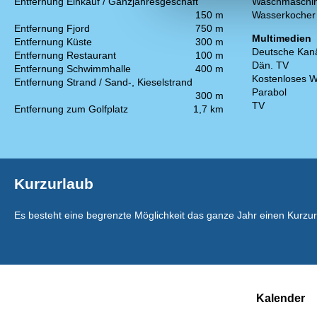
Entfernung Einkauf / Ganzjahresgeschäft
Waschmaschi
150 m
Wasserkocher
Entfernung Fjord
750 m
Multimedien
Entfernung Küste
300 m
Deutsche Kan
Entfernung Restaurant
100 m
Dän. TV
Entfernung Schwimmhalle
400 m
Kostenloses W
Entfernung Strand / Sand-, Kieselstrand
Parabol
300 m
TV
Entfernung zum Golfplatz
1,7 km
Kurzurlaub
Es besteht eine begrenzte Möglichkeit das ganze Jahr einen Kurzu
Kalender