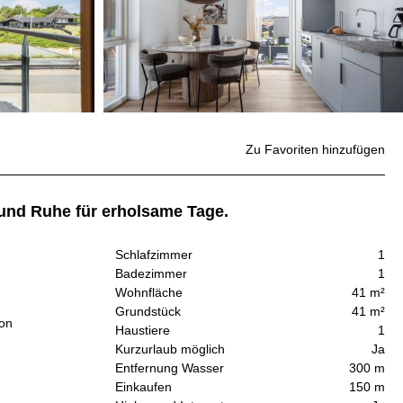
Zu Favoriten hinzufügen
und Ruhe für erholsame Tage.
Schlafzimmer
1
Badezimmer
1
Wohnfläche
41 m²
Grundstück
41 m²
ion
Haustiere
1
Kurzurlaub möglich
Ja
Entfernung Wasser
300 m
Einkaufen
150 m