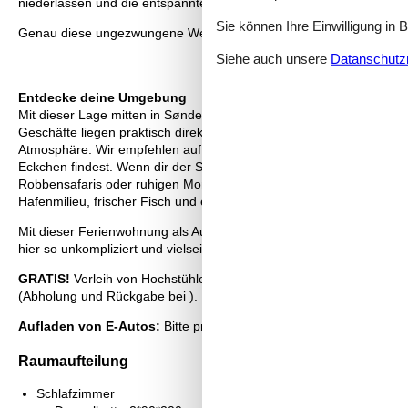
niederlassen und die entspannte Urlaubsstimmung um dich herum 
Sie können Ihre Einwilligung in 
Genau diese ungezwungene Westküstenatmosphäre lässt die Schulte
Siehe auch unsere
Datanschutzri
Entdecke deine Umgebung
Mit dieser Lage mitten in Søndervig kannst du den Angeboten des 
Geschäfte liegen praktisch direkt vor deiner Tür und verleihen d
Atmosphäre. Wir empfehlen auf jeden Fall einen Besuch im Sønder
Eckchen findest. Wenn dir der Sinn nach Natur steht, ist auch der R
Robbensafaris oder ruhigen Momenten am Wasser ein. Zudem ist es
Hafenmilieu, frischer Fisch und echte Westküstenatmosphäre erwar
Mit dieser Ferienwohnung als Ausgangspunkt hast du Søndervig un
hier so unkompliziert und vielseitig.
GRATIS!
Verleih von Hochstühlen und Kinderbetten. Wenn Haustier
(Abholung und Rückgabe bei ).
Aufladen von E-Autos:
Bitte prüfe in den Hausinformationen, ob d
Raumaufteilung
Schlafzimmer