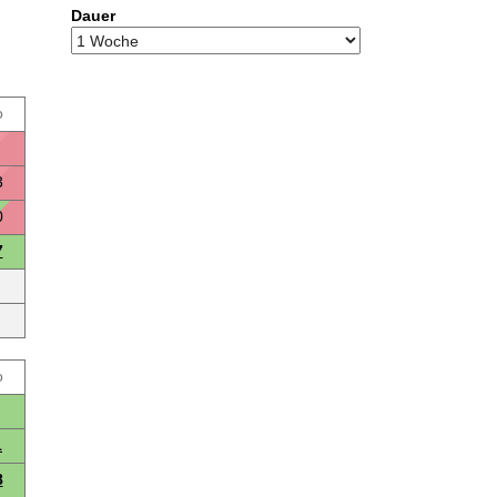
Dauer
o
3
0
7
o
1
8