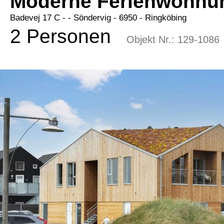
Moderne Ferienwohnun
Badevej 17 C -
 - Söndervig
 - 6950
 - Ringköbing
2 Personen
Objekt Nr.:
129-1086