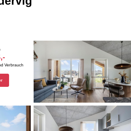
dervig
n
,-
und Verbrauch
er