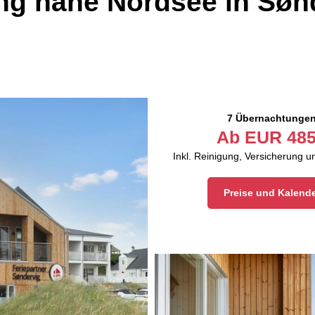
g nahe Nordsee in Søn
7 Übernachtunge
Ab
EUR
485
Inkl. Reinigung, Versicherung 
Preise und Kalend