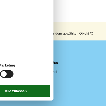
n
Sonnenstand über dem gewählten Objekt
😎
Preis inbegriffen
Marketing
Bettwäsche inkl.
Endreinigung inkl.
Heizung inkl.
6 m²
Strom inkl.
Verbrauch inkl.
Wasser inkl.