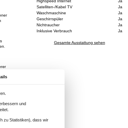
Highspeed Internet
Ja
Satelliten-/Kabel TV
Ja
Waschmaschine
Ja
ener
Geschirrspüler
Ja
h
Nichtraucher
Ja
Inklusive Verbrauch
Ja
es
Gesamte Ausstattung sehen
en.
erer
ails
ren.
chon
verbessern und
itet.
 zu Statistiken), dass wir
ang