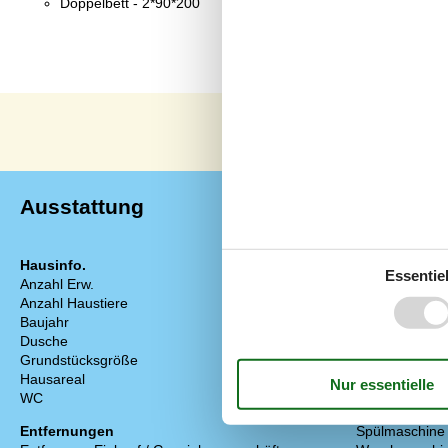
Doppelbett - 2*90*200
Ausstattung
Hausinfo.
Energie/Heiz
Essentiel
Anzahl Erw.
2
Zentralheizun
Anzahl Haustiere
1
Küchengerät
Baujahr
2026
Abzugshaube
Dusche
Backofen
Grundstücksgröße
41 m²
Kaffeemaschi
Hausareal
41 m²
Kochplatten
WC
Kühlschrank m
Entfernungen
Spülmaschine