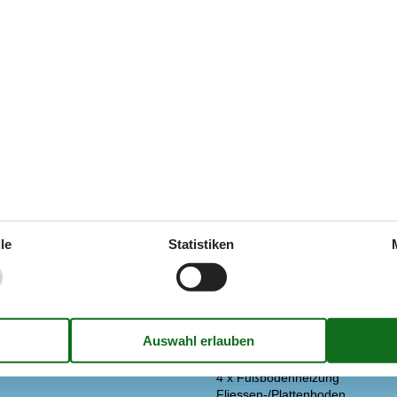
Siehe Häuser nebena
ung
Extra
le
Statistiken
g
Golf-Urlaub
e
Draußen
Balkon
Gemeinsamer Parkplatz
ne
Diverse
3 x Holz-/Parkettboden
/Gefrierfach
4 x Fußbodenheizung
Fliessen-/Plattenboden