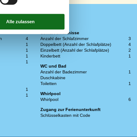
Schlafverhältnisse
n
4
Anzahl der Schlafzimmer
3
1
Doppelbett (Anzahl der Schlafplätze)
4
1
Einzelbett (Anzahl der Schlafplätze)
2
1
Kinderbett
1
1
WC und Bad
Anzahl der Badezimmer
1
Duschkabine
Toiletten
1
1
Whirlpool
1
Whirlpool
6
Zugang zur Ferienunterkunft
Schlüsselkasten mit Code