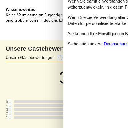
Wenn Sie damit einverstanden sin
weiterzuentwickeln. In diesem F
Wissenswertes
Keine Vermietung an Jugendgruppen, in denen alle 15-25 Jahre sind
Wenn Sie die Verwendung aller Co
eine Gebühr von mindestens EUR 420,- erhoben.
Daten für personalisierte Marke
Sie können Ihre Einwilligung in 
Siehe auch unsere
Datanschutzri
Unsere Gästebewertungen
Unsere Gästebewertungen
3,4
Externe Bewertungen
4,2
3,4
Bezogen auf
8
Bewertung
Letzte Bewertung ist vom 11.10.2025
5
4
3
2
1
Kommentare