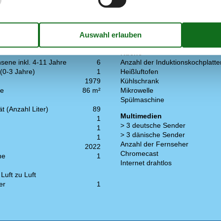
Küche
sene inkl. 4-11 Jahre
6
Anzahl der Induktionskochplatte
(0-3 Jahre)
1
Heißluftofen
1979
Kühlschrank
he
86 m²
Mikrowelle
Spülmaschine
t (Anzahl Liter)
89
Multimedien
1
> 3 deutsche Sender
1
> 3 dänische Sender
1
Anzahl der Fernseher
2022
Chromecast
ne
1
Internet drahtlos
uft zu Luft
er
1