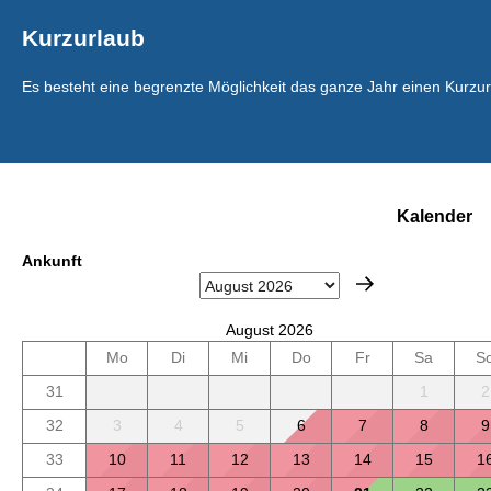
Kurzurlaub
Es besteht eine begrenzte Möglichkeit das ganze Jahr einen Kurzu
Kalender
Ankunft
August 2026
Mo
Di
Mi
Do
Fr
Sa
S
31
1
2
32
3
4
5
6
7
8
9
33
10
11
12
13
14
15
1