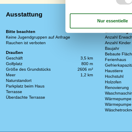
Ausstattung
Bitte beachten
Einrichtung
Keine Jugendgruppen auf Anfrage
Anzahl Erwach
Rauchen ist verboten
Anzahl Kinder 
Baujahr
Draußen
Bebaute Fläc
Geschäft
3,5 km
Ferienhaus
Golfplatz
800 m
Gefrierkapazitä
Größe des Grundstücks
2606 m²
Haustiere
Meer
1,2 km
Hochstuhl
Naturstandort
Holzofen
Parkplatz beim Haus
Renovierung
Terrasse
Waschmaschi
Überdachte Terrasse
Wärmepumpe
Wärmepumpe L
Wäschetrockn