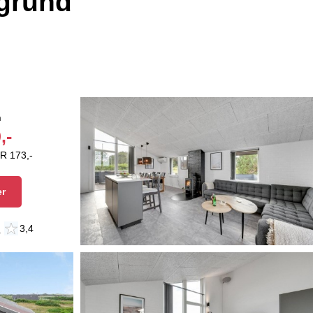
rgrund
n
,-
R 173,-
er
n
3,4