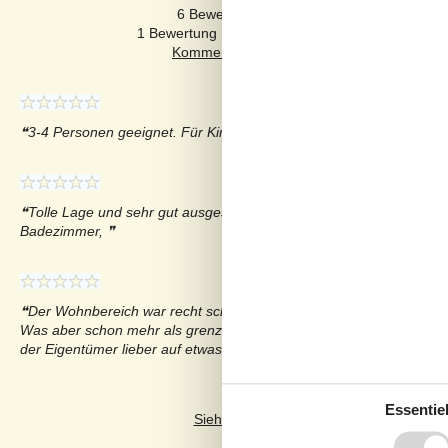
6 Bewertungen haben Kommentare auf De
1 Bewertung hat einen Kommentar in einer ande
3-4 Personen geeignet. Für Kinder eher weniger!
Tolle Lage und sehr gut ausgestattete und großzügige Küche und
Badezimmer,
Der Wohnbereich war recht schön gestaltet. Die Zimmer waren auc
Was aber schon mehr als grenzwertig war, sind die Kämmerchen fü
der Eigentümer lieber auf etwas großzüger beim Umbau des Haus
Essentiel
Siehe stattdessen 26 externe Bewertun