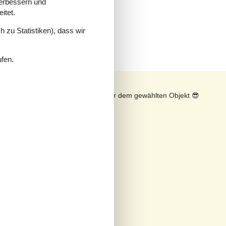
verbessern und
itet.
rd
 zu Statistiken), dass wir
ufen.
n
Sonnenstand über dem gewählten Objekt
😎