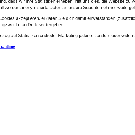
d, dass wir Ihre Statistiken erheben, hilft uns dies, die Website zu 
all werden anonymisierte Daten an unsere Subunternehmer weitergele
. Rauchen ist nicht zugelassen. Bei Nichtbeachtung dieses Verbots wi
okies akzeptieren, erklären Sie sich damit einverstanden (zusätzlich
tingzwecke an Dritte weitergeben.
Bezug auf Statistiken und/oder Marketing jederzeit ändern oder widerr
chtlinie
Siehe Häuser nebena
en
(0)
(3)
(5)
(0)
(0)