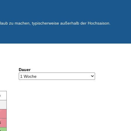
rlaub zu machen, typischerweise außerhalb der Hochsaison.
Dauer
o
6