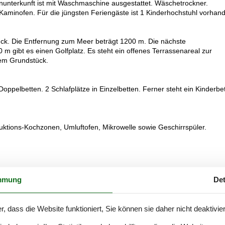
nunterkunft ist mit Waschmaschine ausgestattet. Wäschetrockner.
n Kaminofen. Für die jüngsten Feriengäste ist 1 Kinderhochstuhl vorhan
ück. Die Entfernung zum Meer beträgt 1200 m. Die nächste
 m gibt es einen Golfplatz. Es steht ein offenes Terrassenareal zur
dem Grundstück.
 Doppelbetten. 2 Schlafplätze in Einzelbetten. Ferner steht ein Kinderbet
duktions-Kochzonen, Umluftofen, Mikrowelle sowie Geschirrspüler.
mmung
Det
nießen.
r, dass die Website funktioniert, Sie können sie daher nicht deaktivie
ndestens 4 dänische Fernsehsender. Mindestens 4 deutsche
g.