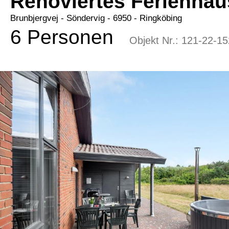
Renoviertes Ferienhau
Brunbjergvej
 - Söndervig
 - 6950
 - Ringköbing
6 Personen
Objekt Nr.:
121-22-15