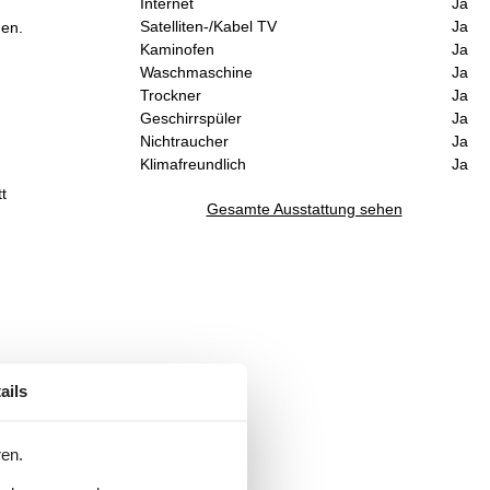
Internet
Ja
Satelliten-/Kabel TV
Ja
den.
Kaminofen
Ja
Waschmaschine
Ja
Trockner
Ja
Geschirrspüler
Ja
Nichtraucher
Ja
Klimafreundlich
Ja
t
Gesamte Ausstattung sehen
ails
ren.