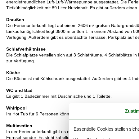
energiefreundlichen Luft-Luft-Wärmepumpe ausgestattet. Die Ferie
Tiefkühlmöglichkeit mit 89 Liter Nutzinhalt. Es gibt außerdem eine
Draußen
Die Ferienunterkunft liegt auf einem 2606 m² großen Naturgrundst
Einkaufsmöglichkeit liegt 3500 m entfernt. In einem Abstand von 800
Verfügung. Außerdem gibt es überdachte Terrasse. Parkplatz auf 
Schlafverhältnisse
Die Schlafplätze verteilen sich auf 3 Schlafräume. 4 Schlafplätze in
zur Verfügung.
Küche
Die Küche ist mit Kühlschrank ausgestattet. Außerdem gibt es 4 In
WC und Bad
Es gibt 1 Badezimmer mit Duschnische und 1 Toilette.
Whirlpool
Zusti
Im Hot Tub für 6 Personen können Sie den Aufenthalt im Freien ge
Multimedien
Essentielle Cookies stellen siche
In der Ferienunterkunft gibt es einen Fernseher.1 Chromecast. Mi
Fernsehsender. Es steht kabellose Internetverbindung zur Verfügun