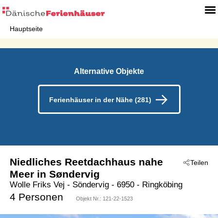
Hauptseite
Alternative Objekte
Ferienhäuser in der Nähe (281)
Niedliches Reetdachhaus nahe
Teilen
Meer in Søndervig
Wolle Friks Vej
 - Söndervig
 - 6950
 - Ringköbing
4 Personen
Objekt Nr.:
121-22-1523