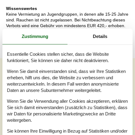
Wissenswertes
Keine Vermietung an Jugendgruppen, in denen alle 15-25 Jahre
sind. Rauchen ist nicht zugelassen. Bei Nichtbeachtung dieses
Verbots wird eine Gebühr von mindestens EUR 420,- erhoben.
Keine Vermietung an Handwerker im Zusammenhang mit
Zustimmung
Details
gewerblichen Tätigkeiten.
Essentielle Cookies stellen sicher, dass die Website
funktioniert, Sie können sie daher nicht deaktivieren.
Unsere Gästebewertungen
Wenn Sie damit einverstanden sind, dass wir Ihre Statistiken
Unsere Gästebewertungen
Externe Bewertungen
erheben, hilft uns dies, die Website zu verbessern und
weiterzuentwickeln. In diesem Fall werden anonymisierte
3,7
Daten an unsere Subunternehmer weitergeleitet.
Bezogen auf
3
Bewertungen
Wenn Sie die Verwendung aller Cookies akzeptieren, erklären
Sie sich damit einverstanden (zusätzlich zu Statistiken), dass
Letzte Bewertung ist vom 15.07.2023
wir Daten für personalisierte Marketingzwecke an Dritte
weitergeben.
5
(0)
4
(2)
Sie können Ihre Einwilligung in Bezug auf Statistiken und/oder
3
(1)