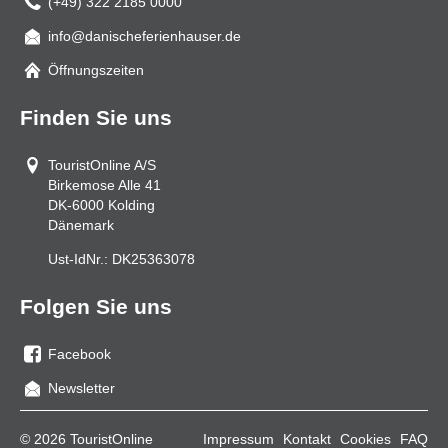
(+49) 322 2185 0000
info@danischeferienhauser.de
Mail
Öffnungszeiten
Finden Sie uns
TouristOnline A/S
Birkemose Alle 41
DK-6000
Kolding
Dänemark
Ust-IdNr.:
DK25363078
Folgen Sie uns
Facebook
Sie
Newsletter
uns
auf
© 2026 TouristOnline
Impressum
Kontakt
Cookies
FAQ