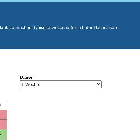
rlaub zu machen, typischerweise außerhalb der Hochsaison.
Dauer
o
1
8