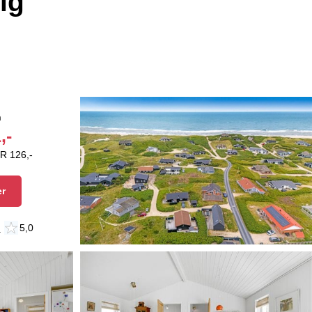
ig
n
,-
R 126,-
er
n
5,0