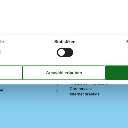
gen.
Küche
le
Statistiken
sene inkl. 4-11 Jahre
4
Anzahl der Keramikkochplatten
(0-3 Jahre)
1
Heißluftofen
2003
Kühlschrank
he
53 m²
Multimedien
> 3 deutsche Sender
t (Anzahl Liter)
20
> 3 dänische Sender
1
Anzahl der Fernseher
1
Chromecast
ne
1
Internet drahtlos