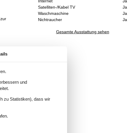
Internet
Ja
Satelliten-/Kabel TV
Ja
Waschmaschine
Ja
 zur
Nichtraucher
Ja
Gesamte Ausstattung sehen
ails
ren.
verbessern und
itet.
 zu Statistiken), dass wir
ufen.
rd