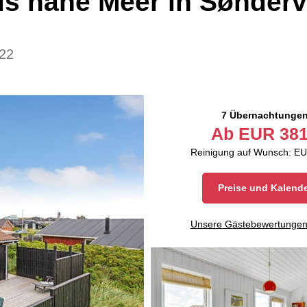
s nahe Meer in Sønderv
22
7 Übernachtunge
Ab
EUR
381
Reinigung auf Wunsch: EU
Preise und Kalend
Unsere Gästebewertunge