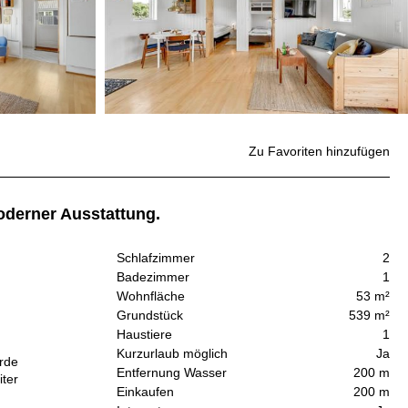
Zu Favoriten hinzufügen
oderner Ausstattung.
Schlafzimmer
2
Badezimmer
1
Wohnfläche
53 m²
Grundstück
539 m²
Haustiere
1
Kurzurlaub möglich
Ja
urde
Entfernung Wasser
200 m
iter
Einkaufen
200 m