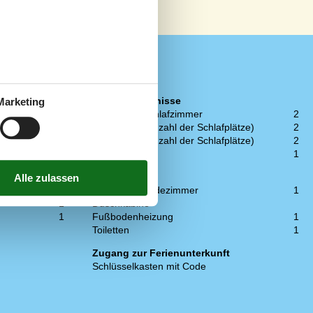
Schlafverhältnisse
Marketing
4
Anzahl der Schlafzimmer
2
1
Doppelbett (Anzahl der Schlafplätze)
2
1
Etagenbett (Anzahl der Schlafplätze)
2
Kinderbett
1
WC und Bad
Anzahl der Badezimmer
1
1
Duschkabine
1
Fußbodenheizung
1
Toiletten
1
Zugang zur Ferienunterkunft
Schlüsselkasten mit Code