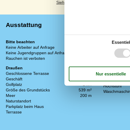
Siehe stattdessen 11 externe Bewertun
Ausstattung
Bitte beachten
Einrichtung
Essentiel
Keine Arbeiter auf Anfrage
Anzahl Erwach
Keine Jugendgruppen auf Anfrage
Anzahl Kinder 
Rauchen ist verboten
Baujahr
Bebaute Fläc
Draußen
Ferienhaus
Geschlossene Terrasse
Gefrierkapazitä
Geschäft
200 m
Haustiere
Golfplatz
1 km
Hochstuhl
Größe des Grundstücks
539 m²
Waschmaschi
Meer
200 m
Naturstandort
Parkplatz beim Haus
Terrasse