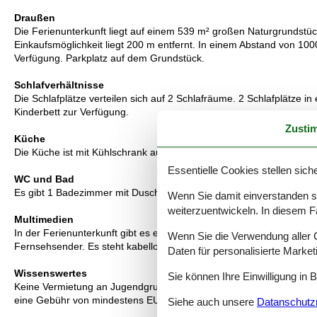
Draußen
Die Ferienunterkunft liegt auf einem 539 m² großen Naturgrundstü
Einkaufsmöglichkeit liegt 200 m entfernt. In einem Abstand von 100
Verfügung. Parkplatz auf dem Grundstück.
Schlafverhältnisse
Die Schlafplätze verteilen sich auf 2 Schlafräume. 2 Schlafplätze in
Kinderbett zur Verfügung.
Zusti
Küche
Die Küche ist mit Kühlschrank ausgestattet. Außerdem gibt es 4 Ke
Essentielle Cookies stellen siche
WC und Bad
Es gibt 1 Badezimmer mit Duschnische und 1 Toilette.. Fußbodenh
Wenn Sie damit einverstanden sin
weiterzuentwickeln. In diesem F
Multimedien
In der Ferienunterkunft gibt es einen Fernseher.1 Chromecast. Mi
Wenn Sie die Verwendung aller Co
Fernsehsender. Es steht kabellose Internetverbindung zur Verfügun
Daten für personalisierte Marke
Wissenswertes
Sie können Ihre Einwilligung in 
Keine Vermietung an Jugendgruppen, in denen alle 15-25 Jahre sind
eine Gebühr von mindestens EUR 420,- erhoben.
Siehe auch unsere
Datanschutzri