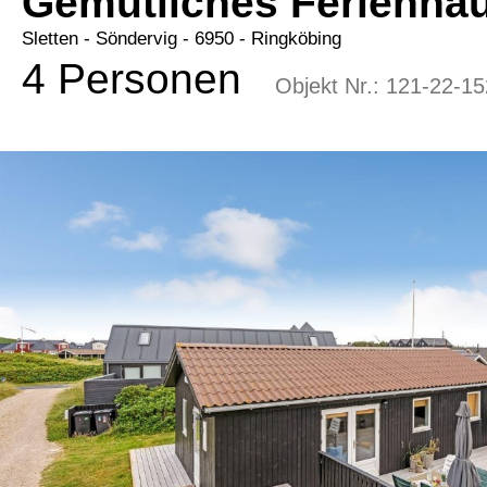
Gemütliches Ferienhau
Sletten
 - Söndervig
 - 6950
 - Ringköbing
4 Personen
Objekt Nr.:
121-22-15