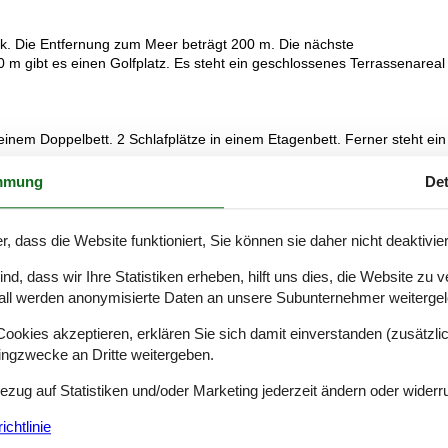
ck. Die Entfernung zum Meer beträgt 200 m. Die nächste
0 m gibt es einen Golfplatz. Es steht ein geschlossenes Terrassenareal
 einem Doppelbett. 2 Schlafplätze in einem Etagenbett. Ferner steht ein
mmung
Det
ramik-Kochfelder, Umluftofen.
r, dass die Website funktioniert, Sie können sie daher nicht deaktivie
eizung in 1 Badezimmer.
d, dass wir Ihre Statistiken erheben, hilft uns dies, die Website zu 
all werden anonymisierte Daten an unsere Subunternehmer weitergele
ndestens 4 dänische Fernsehsender. Mindestens 4 deutsche
okies akzeptieren, erklären Sie sich damit einverstanden (zusätzlich
g.
tingzwecke an Dritte weitergeben.
Bezug auf Statistiken und/oder Marketing jederzeit ändern oder widerr
. Rauchen ist nicht zugelassen. Bei Nichtbeachtung dieses Verbots wi
chtlinie