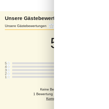
Unsere Gästebewertungen
Unsere Gästebewertungen
5,0
Externe Bewertungen
4,3
5,0
Bezogen auf
2
Bewertung
Letzte Bewertung ist vom 19.07.2025
5
4
3
2
1
Kommentare
Keine Bewertungen haben Kommentare auf
1 Bewertung hat einen Kommentar in einer ande