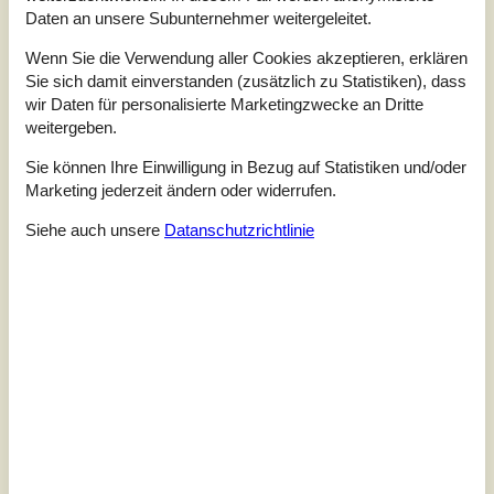
Unsere Gästebewertungen
Daten an unsere Subunternehmer weitergeleitet.
Unsere Gästebewertungen
Externe Bewertungen
Wenn Sie die Verwendung aller Cookies akzeptieren, erklären
Sie sich damit einverstanden (zusätzlich zu Statistiken), dass
2,0
wir Daten für personalisierte Marketingzwecke an Dritte
Bezogen auf
1
Bewertung
weitergeben.
Sie können Ihre Einwilligung in Bezug auf Statistiken und/oder
Bewertung ist vom 06.02.2023
Marketing jederzeit ändern oder widerrufen.
5
(0)
Siehe auch unsere
Datanschutzrichtlinie
4
(0)
3
(0)
2
(1)
1
(0)
Kommentare
Keine Bewertungen haben Kommentare auf Deutsch
1 Bewertung hat einen Kommentar in einer anderen Sprache.
Siehe stattdessen 11 externe Bewertungen.