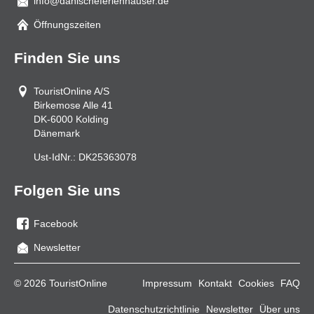
info@danischeferienhauser.de
Mail
Öffnungszeiten
Finden Sie uns
TouristOnline A/S
Birkemose Alle 41
DK-6000
Kolding
Dänemark
Ust-IdNr.:
DK25363078
Folgen Sie uns
Facebook
Sie
Newsletter
uns
auf
© 2026 TouristOnline
Impressum
Kontakt
Cookies
FAQ
Facebook
Datenschutzrichtlinie
Newsletter
Über uns