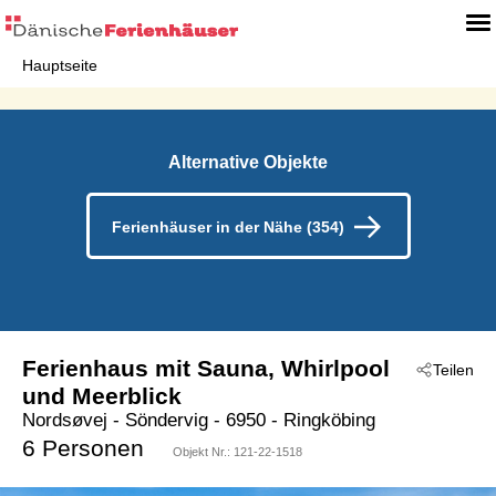
Hauptseite
Alternative Objekte
Ferienhäuser in der Nähe (354)
Ferienhaus mit Sauna, Whirlpool
Teilen
und Meerblick
Nordsøvej
 - Söndervig
 - 6950
 - Ringköbing
6 Personen
Objekt Nr.:
121-22-1518