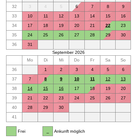
32
3
4
5
6
7
8
9
33
10
11
12
13
14
15
16
34
17
18
19
20
21
22
23
35
24
25
26
27
28
29
30
36
31
September 2026
Mo
Di
Mi
Do
Fr
Sa
So
36
1
2
3
4
5
6
37
7
8
9
10
11
12
13
38
14
15
16
17
18
19
20
39
21
22
23
24
25
26
27
40
28
29
30
41
Frei
Ankunft möglich