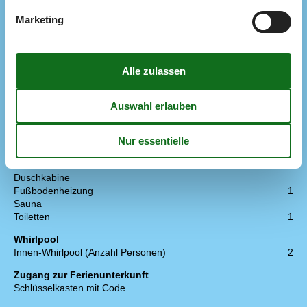
> 3 dänische Sender
Anzahl der Fernseher
1
Marketing
CD-Player
Internet drahtlos
Radio
Schlafverhältnisse
Anzahl der Schlafzimmer
3
Doppelbett (Anzahl der Schlafplätze)
2
Einzelbett (Anzahl der Schlafplätze)
4
Kinderbett
1
WC und Bad
Anzahl der Badezimmer
1
Duschkabine
Fußbodenheizung
1
Sauna
Toiletten
1
Whirlpool
Innen-Whirlpool (Anzahl Personen)
2
Zugang zur Ferienunterkunft
Schlüsselkasten mit Code