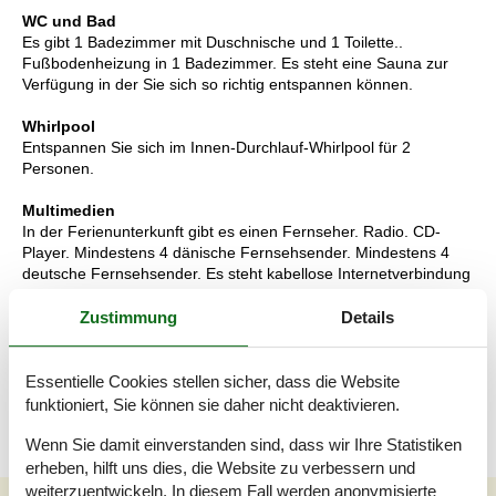
WC und Bad
Es gibt 1 Badezimmer mit Duschnische und 1 Toilette..
Fußbodenheizung in 1 Badezimmer. Es steht eine Sauna zur
Verfügung in der Sie sich so richtig entspannen können.
Whirlpool
Entspannen Sie sich im Innen-Durchlauf-Whirlpool für 2
Personen.
Multimedien
In der Ferienunterkunft gibt es einen Fernseher. Radio. CD-
Player. Mindestens 4 dänische Fernsehsender. Mindestens 4
deutsche Fernsehsender. Es steht kabellose Internetverbindung
zur Verfügung.
Zustimmung
Details
Wissenswertes
Keine Vermietung an Jugendgruppen, in denen alle 15-25 Jahre
sind. Rauchen ist nicht zugelassen. Bei Nichtbeachtung dieses
Essentielle Cookies stellen sicher, dass die Website
Verbots wird eine Gebühr von mindestens EUR 420,- erhoben.
funktioniert, Sie können sie daher nicht deaktivieren.
Wenn Sie damit einverstanden sind, dass wir Ihre Statistiken
erheben, hilft uns dies, die Website zu verbessern und
weiterzuentwickeln. In diesem Fall werden anonymisierte