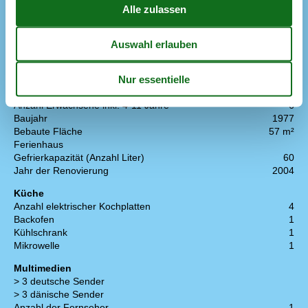
Größe des Grundstücks
2300 m²
Meer
300 m
Naturstandort
Parkplatz beim Haus
Terrasse
32 m²
Einrichtung
Anzahl der Kinder 4-11 Jahre
2
Anzahl Erwachsene inkl. 4-11 Jahre
6
Baujahr
1977
Bebaute Fläche
57 m²
Ferienhaus
Gefrierkapazität (Anzahl Liter)
60
Jahr der Renovierung
2004
Küche
Anzahl elektrischer Kochplatten
4
Backofen
1
Kühlschrank
1
Mikrowelle
1
Multimedien
> 3 deutsche Sender
> 3 dänische Sender
Anzahl der Fernseher
1