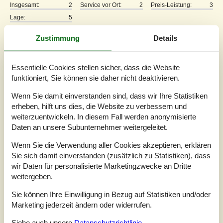
Insgesamt:
2
Service vor Ort:
2
Preis-Leistung:
3
Lage:
5
Allgemein:
Zustimmung
Details
Das Haus macht auf den Angeboten einen besseren Eindruck
als in der Realität. Wir fanden das Haus in einem unsauberen
Zustand vor, schmutziger Fussboden und Spinnweben in allen
Ecken. Das Gebäude ist in die Jahre gekommen und bedarf
Essentielle Cookies stellen sicher, dass die Website
einer "Runderneuerung" , so heissen: Das Mobiliar im
funktioniert, Sie können sie daher nicht deaktivieren.
Wohnbereich ist o.k., aber die Küche, total mit altem Geschirr in
Unmengen, desgleichen mit den Bestecken, mal ganz von dem
Wenn Sie damit einverstanden sind, dass wir Ihre Statistiken
Angebot an Koch- und Bratgeräten: alles verkommen und
erheben, hilft uns dies, die Website zu verbessern und
ungepflegt. Die Schlafbereiche: sehr klein und eng, mit Betten:
weiterzuentwickeln. In diesem Fall werden anonymisierte
nicht für Mitteleuropäer (140X180) und das Schrankangebot :
Daten an unsere Subunternehmer weitergeleitet.
ein Sammelsurium an ausrangierten Schranken, vermutlich aus
Nachlässen von Verstorbenen. Eine Zumutung der E-Herd,
Wenn Sie die Verwendung aller Cookies akzeptieren, erklären
vermutlich Modell von 1965; Schalter mit eingeschränkter
Sie sich damit einverstanden (zusätzlich zu Statistiken), dass
Funktion und Kochplatten mit rauher Oberfläche. Da ist ein
wir Daten für personalisierte Marketingzwecke an Dritte
hoher Energieverbrauch vorprogrammiert. Das Entertainment,
weitergeben.
so heissen der Fernseher: Ein mittelgrosser Fernseher mit drei
Fernbedienungen und einem totalen Programmwust, d.h. die
Sie können Ihre Einwilligung in Bezug auf Statistiken und/oder
Suche nach einen bestimmten Sender nimmt viel Zeit in
Marketing jederzeit ändern oder widerrufen.
Anspruch..... Wir werden für den nächsten Urlaub ein neueres
Haus suchen !!! -- ach so, in dem Haus wohnt auch noch ein
Siehe auch unsere
Datanschutzrichtlinie