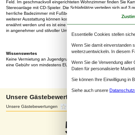
Feld. Im geschmackvoll eingerichteten Wohnzimmer finden Sie Kami
Stereoanlage mit CD-Spieler. Die Schlafplätze verteilen sich auf 3 
herrliche Badezimmer mit Fußbodenheizung und Duschnische. Von 
Zusti
weiterer Ausstattung können kostenlose, kabellose Internetverbi
erwähnt werden und es ist eine energiegerechte Wärmepumpe install
in angenehmer und stilvoller Umgebung dann ist dieses Ferienhaus 
Essentielle Cookies stellen siche
Wenn Sie damit einverstanden sin
weiterzuentwickeln. In diesem F
Wissenswertes
Keine Vermietung an Jugendgruppen, in denen alle 15-25 Jahre sind
Wenn Sie die Verwendung aller Co
eine Gebühr von mindestens EUR 420,- erhoben.
Daten für personalisierte Marke
Sie können Ihre Einwilligung in 
Siehe auch unsere
Datanschutzri
Unsere Gästebewertungen
Unsere Gästebewertungen
5,0
Externe Bewertungen
4,3
5,0
Bezogen auf
1
Bewertun