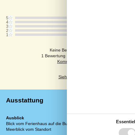
Bewertung ist vom 03.05.2026
5
4
3
2
1
Kommentare
Keine Bewertungen haben Kommentare auf
1 Bewertung hat einen Kommentar in einer ande
Siehe stattdessen 14 externe Bewertun
Ausstattung
Ausblick
Einrichtung
Essentiel
Blick vom Ferienhaus auf die Bucht
Anzahl Erwach
Meerblick vom Standort
Baujahr