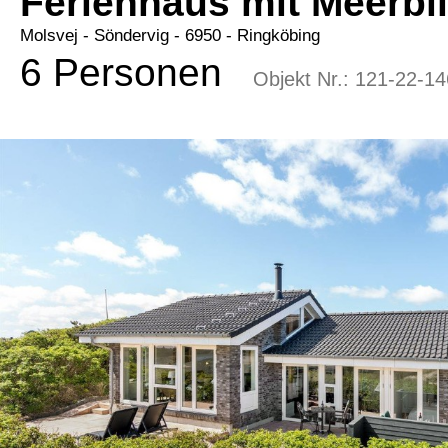
Ferienhaus mit Meerbl
Molsvej
 - Söndervig
 - 6950
 - Ringköbing
6 Personen
Objekt Nr.:
121-22-14