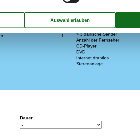
he
105 m²
Kühlschrank
Mikrowelle
t (Anzahl Liter)
45
Spülmaschine
1
Multimedien
ne
1
> 3 deutsche Sender
> 3 dänische Sender
er
1
Anzahl der Fernseher
CD-Player
DVD
Internet drahtlos
Stereoanlage
Dauer