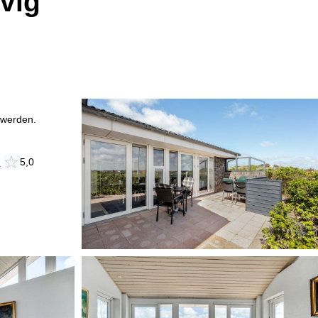
vig
 werden.
n
5,0