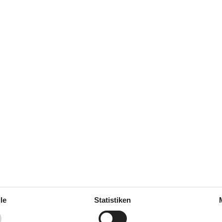
(1)
(0)
(0)
(0)
(0)
 Deutsch
ren Sprache.
gen.
Küche
le
Statistiken
sene inkl. 4-11 Jahre
6
Anzahl der Keramikkochplatten
2009
Heißluftofen