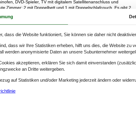
nofen, DVD-Spieler, TV mit digitalem Satellitenanschluss und
gute Zimmer; 2 mit Doppelbett und 1 mit Doppelschlafcouch. Es gibt 2
dem einen Badezimmer ferner direkten Zutritt zur Sauna des Hauses.
mmung
Det
ndung (Computer ist mitzubringen), Waschmaschine sowie Wäschetrockn
iert. Teils Holzböden, teils Klinkerböden. Wünschen Sie sich einen Ur
die ganz richtige Wahl.
r, dass die Website funktioniert, Sie können sie daher nicht deaktivie
d, dass wir Ihre Statistiken erheben, hilft uns dies, die Website zu 
all werden anonymisierte Daten an unsere Subunternehmer weitergele
. Rauchen ist nicht zugelassen. Bei Nichtbeachtung dieses Verbots wi
okies akzeptieren, erklären Sie sich damit einverstanden (zusätzlich
tingzwecke an Dritte weitergeben.
Bezug auf Statistiken und/oder Marketing jederzeit ändern oder widerr
chtlinie
Siehe Häuser nebena
g