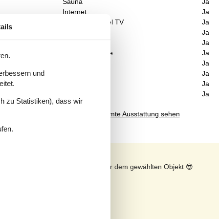
Sauna
Ja
Internet
Ja
 An
Satelliten-/Kabel TV
Ja
ails
er
Kaminofen
Ja
laub
Wasserblick
Ja
Waschmaschine
Ja
ren.
Trockner
Ja
verbessern und
Geschirrspüler
Ja
itet.
Nichtraucher
Ja
Klimafreundlich
Ja
rd
 zu Statistiken), dass wir
Gesamte Ausstattung sehen
ufen.
n
Sonnenstand über dem gewählten Objekt
😎