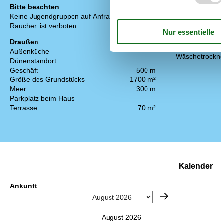
Bebaute Fläc
Bitte beachten
Ferienhaus
Keine Jugendgruppen auf Anfrage
Gefrierkapazitä
Rauchen ist verboten
Holzofen
Waschmaschi
Draußen
Wärmepumpe
Außenküche
Wäschetrockn
Dünenstandort
Geschäft
500 m
Größe des Grundstücks
1700 m²
Meer
300 m
Parkplatz beim Haus
Terrasse
70 m²
Kalender
Ankunft
August 2026