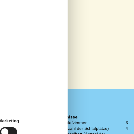
Schlafverhältnisse
Marketing
4
Anzahl der Schlafzimmer
3
1
Doppelbett (Anzahl der Schlafplätze)
4