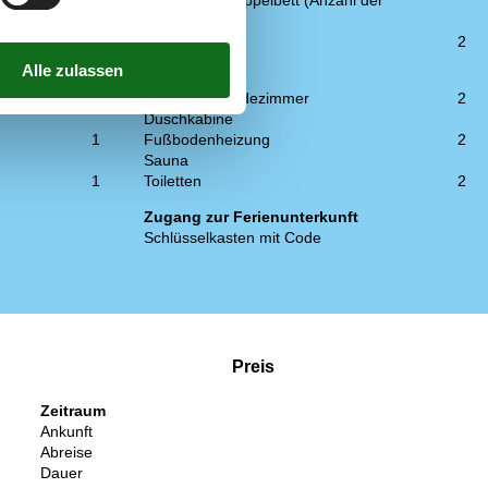
1
Schlafsofa, Doppelbett (Anzahl der
1
Schlafplätze)
1
2
WC und Bad
Anzahl der Badezimmer
2
Duschkabine
1
Fußbodenheizung
2
Sauna
1
Toiletten
2
Zugang zur Ferienunterkunft
Schlüsselkasten mit Code
Preis
Zeitraum
Ankunft
Abreise
Dauer