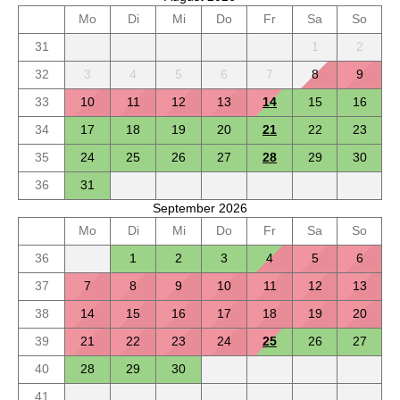
Mo
Di
Mi
Do
Fr
Sa
So
31
1
2
32
3
4
5
6
7
8
9
33
10
11
12
13
14
15
16
34
17
18
19
20
21
22
23
35
24
25
26
27
28
29
30
36
31
September 2026
Mo
Di
Mi
Do
Fr
Sa
So
36
1
2
3
4
5
6
37
7
8
9
10
11
12
13
38
14
15
16
17
18
19
20
39
21
22
23
24
25
26
27
40
28
29
30
41