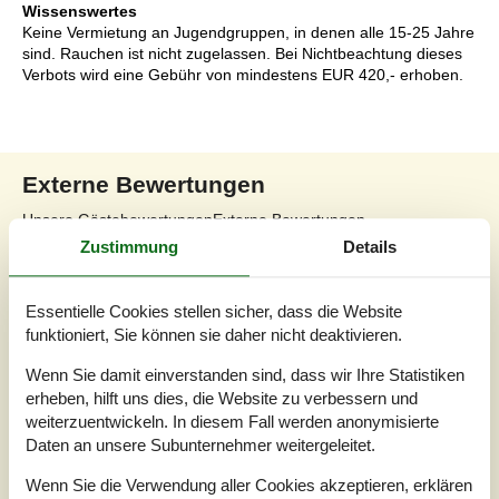
Wissenswertes
Keine Vermietung an Jugendgruppen, in denen alle 15-25 Jahre
sind. Rauchen ist nicht zugelassen. Bei Nichtbeachtung dieses
Verbots wird eine Gebühr von mindestens EUR 420,- erhoben.
Externe Bewertungen
Unsere Gästebewertungen
Externe Bewertungen
Zustimmung
Details
4,4
Essentielle Cookies stellen sicher, dass die Website
funktioniert, Sie können sie daher nicht deaktivieren.
Insgesamt:
4,1
Wenn Sie damit einverstanden sind, dass wir Ihre Statistiken
Service vor Ort:
4,7
erheben, hilft uns dies, die Website zu verbessern und
weiterzuentwickeln. In diesem Fall werden anonymisierte
Preis-Leistung:
4,1
Daten an unsere Subunternehmer weitergeleitet.
Lage:
4,7
Wenn Sie die Verwendung aller Cookies akzeptieren, erklären