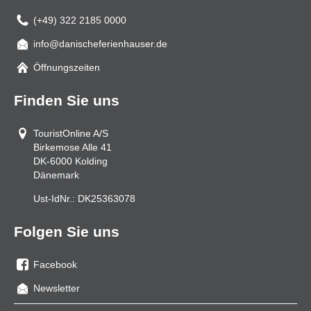
(+49) 322 2185 0000
info@danischeferienhauser.de
Mail
Öffnungszeiten
Finden Sie uns
TouristOnline A/S
Birkemose Alle 41
DK-6000
Kolding
Dänemark
Ust-IdNr.:
DK25363078
Folgen Sie uns
Facebook
Sie
Newsletter
uns