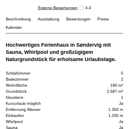
Externe Bewertungen
4,4
Beschreibung
Ausstattung
Bewertungen
Preise
Kalender
Hochwertiges Ferienhaus in Søndervig mit
Sauna, Whirlpool und großzügigem
Naturgrundstück für erholsame Urlaubstage.
Schlafzimmer
5
Badezimmer
2
Wohnfläche
180 m²
Grundstück
2.687 m²
Haustiere
1
Kurzurlaub möglich
Ja
Entfernung Wasser
1.350 m
Einkaufen
1.200 m
Whirlpool
Ja
Sauna
Ja