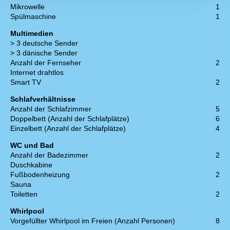
Mikrowelle
1
Spülmaschine
1
Multimedien
> 3 deutsche Sender
> 3 dänische Sender
Anzahl der Fernseher
2
Internet drahtlos
Smart TV
2
Schlafverhältnisse
Anzahl der Schlafzimmer
5
Doppelbett (Anzahl der Schlafplätze)
6
Einzelbett (Anzahl der Schlafplätze)
4
WC und Bad
Anzahl der Badezimmer
2
Duschkabine
Fußbodenheizung
2
Sauna
Toiletten
2
Whirlpool
Vorgefüllter Whirlpool im Freien (Anzahl Personen)
8