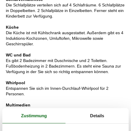
Die Schlafplätze verteilen sich auf 4 Schlafräume. 6 Schlafplätze
in Doppelbetten. 2 Schlafplätze in Einzelbetten. Ferner steht ein
Kinderbett zur Verfügung.
Küche
Die Küche ist mit Kühlschrank ausgestattet. Außerdem gibt es 4
Induktions-Kochzonen, Umluftofen, Mikrowelle sowie
Geschirrspüler.
WC und Bad
Es gibt 2 Badezimmer mit Duschnische und 2 Toiletten.
Fußbodenheizung in 2 Badezimmern. Es steht eine Sauna zur
Verfügung in der Sie sich so richtig entspannen können.
Whirlpool
Entspannen Sie sich im Innen-Durchlauf-Whirlpool für 2
Personen.
Multimedien
In der Ferienunterkunft gibt es einen Fernseher. Mindestens 4
Zustimmung
Details
dänische Fernsehsender. Mindestens 4 deutsche
Fernsehsender. Es steht kabellose Internetverbindung zur
Verfügung.