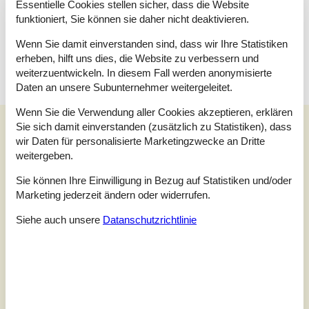
Essentielle Cookies stellen sicher, dass die Website
Wissenswertes
funktioniert, Sie können sie daher nicht deaktivieren.
Keine Vermietung an Jugendgruppen, in denen alle 15-25 Jahre
Wenn Sie damit einverstanden sind, dass wir Ihre Statistiken
sind. Rauchen ist nicht zugelassen. Bei Nichtbeachtung dieses
Verbots wird eine Gebühr von mindestens EUR 420,- erhoben.
erheben, hilft uns dies, die Website zu verbessern und
weiterzuentwickeln. In diesem Fall werden anonymisierte
Daten an unsere Subunternehmer weitergeleitet.
Wenn Sie die Verwendung aller Cookies akzeptieren, erklären
Unsere Gästebewertungen
Sie sich damit einverstanden (zusätzlich zu Statistiken), dass
wir Daten für personalisierte Marketingzwecke an Dritte
Unsere Gästebewertungen
Externe Bewertungen
weitergeben.
4,0
Sie können Ihre Einwilligung in Bezug auf Statistiken und/oder
Bezogen auf
3
Bewertungen
Marketing jederzeit ändern oder widerrufen.
Siehe auch unsere
Datanschutzrichtlinie
Letzte Bewertung ist vom 24.11.2025
5
(0)
4
(3)
3
(0)
2
(0)
1
(0)