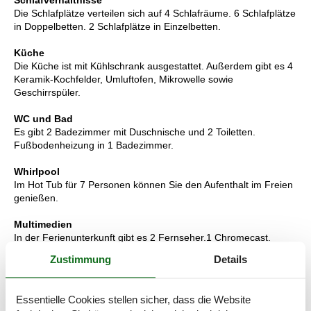
Schlafverhältnisse
Die Schlafplätze verteilen sich auf 4 Schlafräume. 6 Schlafplätze
in Doppelbetten. 2 Schlafplätze in Einzelbetten.
Küche
Die Küche ist mit Kühlschrank ausgestattet. Außerdem gibt es 4
Keramik-Kochfelder, Umluftofen, Mikrowelle sowie
Geschirrspüler.
WC und Bad
Es gibt 2 Badezimmer mit Duschnische und 2 Toiletten.
Fußbodenheizung in 1 Badezimmer.
Whirlpool
Im Hot Tub für 7 Personen können Sie den Aufenthalt im Freien
genießen.
Multimedien
In der Ferienunterkunft gibt es 2 Fernseher.1 Chromecast.
Mindestens 4 dänische Fernsehsender. Mindestens 4 deutsche
Zustimmung
Details
Fernsehsender. Es steht kabellose Internetverbindung zur
Verfügung.
Essentielle Cookies stellen sicher, dass die Website