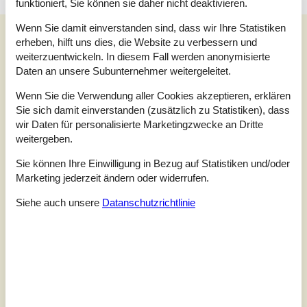
funktioniert, Sie können sie daher nicht deaktivieren.
Wenn Sie damit einverstanden sind, dass wir Ihre Statistiken
Unsere Gästebewertungen
erheben, hilft uns dies, die Website zu verbessern und
Unsere Gästebewertungen
Externe Bewertungen
weiterzuentwickeln. In diesem Fall werden anonymisierte
Daten an unsere Subunternehmer weitergeleitet.
5,0
Wenn Sie die Verwendung aller Cookies akzeptieren, erklären
Bezogen auf
1
Bewertung
Sie sich damit einverstanden (zusätzlich zu Statistiken), dass
wir Daten für personalisierte Marketingzwecke an Dritte
Bewertung ist vom 30.12.2023
weitergeben.
5
(1)
Sie können Ihre Einwilligung in Bezug auf Statistiken und/oder
4
(0)
Marketing jederzeit ändern oder widerrufen.
3
(0)
2
(0)
1
(0)
Siehe auch unsere
Datanschutzrichtlinie
Kommentare
Keine Bewertungen haben Kommentare auf Deutsch
1 Bewertung hat einen Kommentar in einer anderen Sprache.
Siehe stattdessen 10 externe Bewertungen.