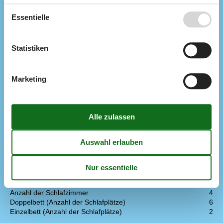
Hobbyraum
Tischfussball
Essentielle
Tischtennis
Küche
Anzahl der Keramikkochplatten
4
Statistiken
Heißluftofen
1
Kühlschrank
1
Mikrowelle
1
Marketing
Spülmaschine
1
Multimedien
> 3 deutsche Sender
> 3 dänische Sender
Anzahl der Fernseher
2
Chromecast
1
Herunterladen
100
Hochladen
100
Internet drahtlos
Schlafverhältnisse
Anzahl der Schlafzimmer
4
Doppelbett (Anzahl der Schlafplätze)
6
Einzelbett (Anzahl der Schlafplätze)
2