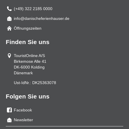
(+49) 322 2185 0000
info@danischeferienhauser.de
Mail
Öffnungszeiten
Finden Sie uns
TouristOnline A/S
Birkemose Alle 41
DK-6000
Kolding
Dänemark
Ust-IdNr.:
DK25363078
Folgen Sie uns
Facebook
Sie
Newsletter
uns