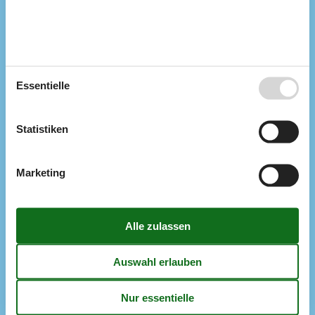
Küche
Anzahl der Keramikkochplatten
4
Heißluftofen
1
Kühlschrank
1
Mikrowelle
1
Spülmaschine
1
Essentielle
Multimedien
Anzahl der Fernseher
1
Chromecast
1
Statistiken
Internet drahtlos
Keine TV-Kanäle - nur Streaming
Smart TV
1
Marketing
Schlafverhältnisse
Anzahl der Schlafzimmer
1
Doppelbett (Anzahl der Schlafplätze)
4
Schlafempore (Anzahl der Schlafplätze)
Schlafmöglichkeit nicht im Schlafzimmer
Schlafsofa, Einzelbett (Anzahl der Schlafplätze)
2
WC und Bad
Anzahl der Badezimmer
1
Duschkabine