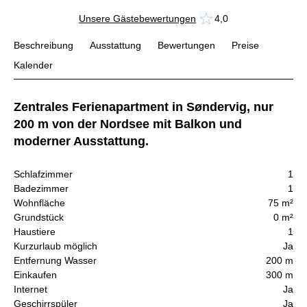
Unsere Gästebewertungen
4,0
Beschreibung
Ausstattung
Bewertungen
Preise
Kalender
Zentrales Ferienapartment in Søndervig, nur
200 m von der Nordsee mit Balkon und
moderner Ausstattung.
Schlafzimmer
1
Badezimmer
1
Wohnfläche
75 m²
Grundstück
0 m²
Haustiere
1
Kurzurlaub möglich
Ja
Entfernung Wasser
200 m
Einkaufen
300 m
Internet
Ja
Geschirrspüler
Ja