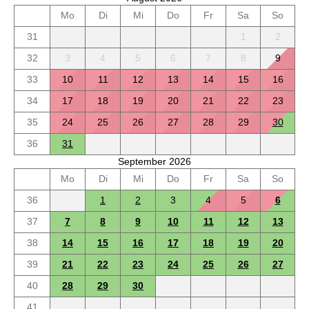
Mo
Di
Mi
Do
Fr
Sa
So
31
1
2
32
3
4
5
6
7
8
9
33
10
11
12
13
14
15
16
34
17
18
19
20
21
22
23
35
24
25
26
27
28
29
30
36
31
September 2026
Mo
Di
Mi
Do
Fr
Sa
So
36
1
2
3
4
5
6
37
7
8
9
10
11
12
13
38
14
15
16
17
18
19
20
39
21
22
23
24
25
26
27
40
28
29
30
41