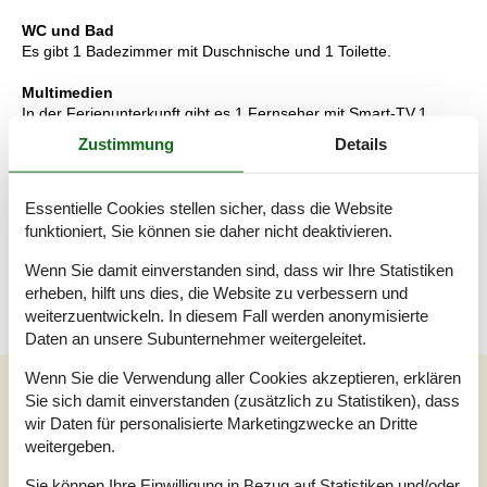
WC und Bad
Es gibt 1 Badezimmer mit Duschnische und 1 Toilette.
Multimedien
In der Ferienunterkunft gibt es 1 Fernseher mit Smart-TV.1
Chromecast. Keine Fernsehsender - nur Streaming. Es steht
Zustimmung
Details
kabellose Internetverbindung zur Verfügung.
Wissenswertes
Essentielle Cookies stellen sicher, dass die Website
Keine Vermietung an Jugendgruppen, in denen alle 15-25 Jahre
funktioniert, Sie können sie daher nicht deaktivieren.
sind. Rauchen ist nicht zugelassen. Bei Nichtbeachtung dieses
Verbots wird eine Gebühr von mindestens EUR 420,- erhoben.
Wenn Sie damit einverstanden sind, dass wir Ihre Statistiken
Code Internet: FCdQ2tcVH
erheben, hilft uns dies, die Website zu verbessern und
weiterzuentwickeln. In diesem Fall werden anonymisierte
Daten an unsere Subunternehmer weitergeleitet.
Wenn Sie die Verwendung aller Cookies akzeptieren, erklären
Unsere Gästebewertungen
Sie sich damit einverstanden (zusätzlich zu Statistiken), dass
Unsere Gästebewertungen
Externe Bewertungen
wir Daten für personalisierte Marketingzwecke an Dritte
weitergeben.
Sie können Ihre Einwilligung in Bezug auf Statistiken und/oder
Bezogen auf
1
Bewertung