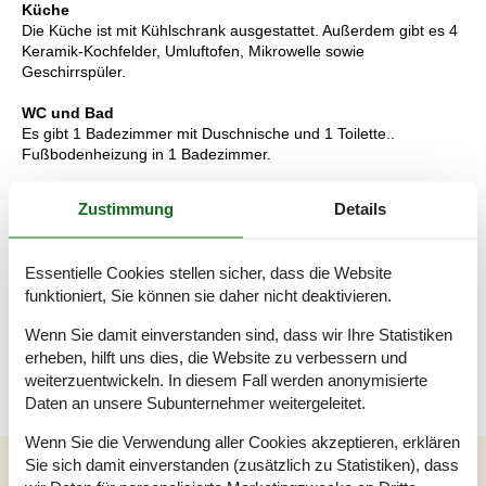
Küche
Die Küche ist mit Kühlschrank ausgestattet. Außerdem gibt es 4
Keramik-Kochfelder, Umluftofen, Mikrowelle sowie
Geschirrspüler.
WC und Bad
Es gibt 1 Badezimmer mit Duschnische und 1 Toilette..
Fußbodenheizung in 1 Badezimmer.
Multimedien
Zustimmung
Details
In der Ferienunterkunft gibt es 2 Fernseher. 2 Chromecasts.
Keine Fernsehsender - nur Streaming. Es steht kabellose
Internetverbindung zur Verfügung.
Essentielle Cookies stellen sicher, dass die Website
funktioniert, Sie können sie daher nicht deaktivieren.
Wissenswertes
Keine Vermietung an Jugendgruppen, in denen alle 15-25 Jahre
Wenn Sie damit einverstanden sind, dass wir Ihre Statistiken
sind. Rauchen ist nicht zugelassen. Bei Nichtbeachtung dieses
erheben, hilft uns dies, die Website zu verbessern und
Verbots wird eine Gebühr von mindestens EUR 420,- erhoben.
weiterzuentwickeln. In diesem Fall werden anonymisierte
Daten an unsere Subunternehmer weitergeleitet.
Wenn Sie die Verwendung aller Cookies akzeptieren, erklären
Unsere Gästebewertungen
Sie sich damit einverstanden (zusätzlich zu Statistiken), dass