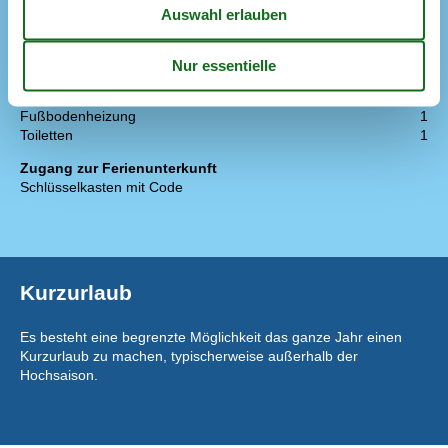
Schlafempore (Anzahl der Schlafplätze)
Schlafmöglichkeit nicht im Schlafzimmer
WC und Bad
Anzahl der Badezimmer
1
Duschkabine
Fußbodenheizung
1
Toiletten
1
Zugang zur Ferienunterkunft
Schlüsselkasten mit Code
Kurzurlaub
Es besteht eine begrenzte Möglichkeit das ganze Jahr einen
Kurzurlaub zu machen, typischerweise außerhalb der
Hochsaison.