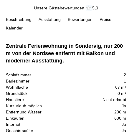
Unsere Gästebewertungen
5,0
Beschreibung
Ausstattung
Bewertungen
Preise
Kalender
Zentrale Ferienwohnung in Søndervig, nur 200
m von der Nordsee entfernt mit Balkon und
moderner Ausstattung.
Schlafzimmer
2
Badezimmer
1
Wohnfläche
67 m²
Grundstück
0 m²
Haustiere
Nicht erlaubt
Kurzurlaub möglich
Ja
Entfernung Wasser
200 m
Einkaufen
600 m
Internet
Ja
Geschirrspüler
Ja