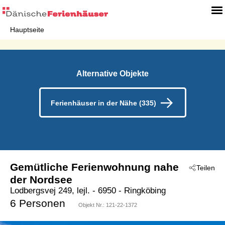
Hauptseite
Alternative Objekte
Ferienhäuser in der Nähe (335)
Gemütliche Ferienwohnung nahe
Teilen
der Nordsee
Lodbergsvej 249, lejl.
 - 6950
 - Ringköbing
 - Söndervig
6 Personen
Objekt Nr.:
121-22-1372