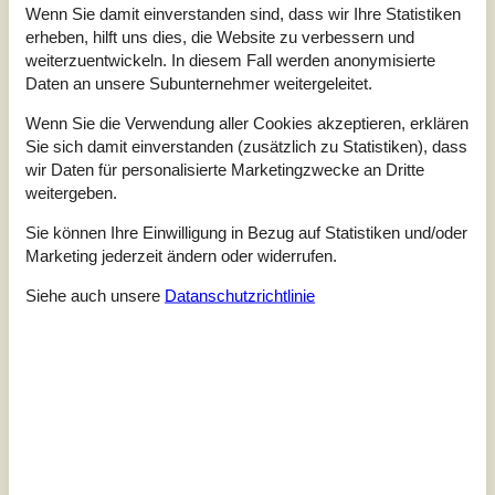
Wenn Sie damit einverstanden sind, dass wir Ihre Statistiken
Service vor Ort:
4,4
erheben, hilft uns dies, die Website zu verbessern und
weiterzuentwickeln. In diesem Fall werden anonymisierte
Preis-Leistung:
4,1
Daten an unsere Subunternehmer weitergeleitet.
Lage:
4,4
Wenn Sie die Verwendung aller Cookies akzeptieren, erklären
9 externe Bewertungen
Sie sich damit einverstanden (zusätzlich zu Statistiken), dass
wir Daten für personalisierte Marketingzwecke an Dritte
3,3
weitergeben.
Insgesamt:
4
Service vor Ort:
3
Preis-Leistung:
3
Sie können Ihre Einwilligung in Bezug auf Statistiken und/oder
Lage:
3
Marketing jederzeit ändern oder widerrufen.
Allgemein:
Lodbjerg Hedes grundejerforening sørger for (gode) stier!
Siehe auch unsere
Datanschutzrichtlinie
4,3
Insgesamt:
5
Service vor Ort:
4
Preis-Leistung:
4
Lage:
4
4,0
Insgesamt:
3
Service vor Ort:
5
Preis-Leistung:
3
Lage:
5