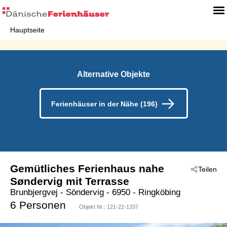
Hauptseite
Alternative Objekte
Ferienhäuser in der Nähe (196)
Gemütliches Ferienhaus nahe
Teilen
Søndervig mit Terrasse
Brunbjergvej
 - Söndervig
 - 6950
 - Ringköbing
6 Personen
Objekt Nr.:
121-22-1337