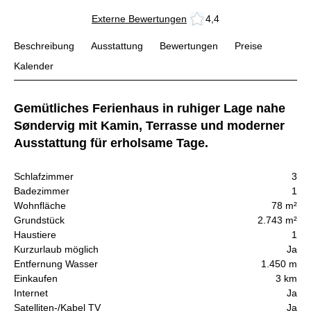
Externe Bewertungen
4,4
Beschreibung
Ausstattung
Bewertungen
Preise
Kalender
Gemütliches Ferienhaus in ruhiger Lage nahe
Søndervig mit Kamin, Terrasse und moderner
Ausstattung für erholsame Tage.
Schlafzimmer
3
Badezimmer
1
Wohnfläche
78 m²
Grundstück
2.743 m²
Haustiere
1
Kurzurlaub möglich
Ja
Entfernung Wasser
1.450 m
Einkaufen
3 km
Internet
Ja
Satelliten-/Kabel TV
Ja