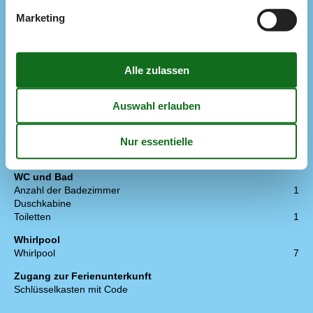
> 3 dänische Sender
Marketing
Anzahl der Fernseher
1
Bluetooth Lautsprecher
1
Chromecast
1
Herunterladen
100
Hochladen
100
Internet drahtlos
Schlafverhältnisse
Anzahl der Schlafzimmer
3
Doppelbett (Anzahl der Schlafplätze)
8
Kinderbett
1
WC und Bad
Anzahl der Badezimmer
1
Duschkabine
Toiletten
1
Whirlpool
Whirlpool
7
Zugang zur Ferienunterkunft
Schlüsselkasten mit Code