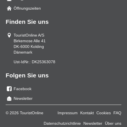
Mail
Öffnungszeiten
Finden Sie uns
TouristOnline A/S
Birkemose Alle 41
DK-6000
Kolding
Dänemark
Ust-IdNr.:
DK25363078
Folgen Sie uns
Facebook
Sie
Newsletter
uns
auf
© 2026 TouristOnline
Impressum
Kontakt
Cookies
FAQ
Facebook
Datenschutzrichtlinie
Newsletter
Über uns