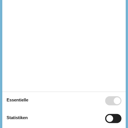
Anzahl Erwachsene inkl. 4-11 Jahre
6
Anzahl Kinder (0-3 Jahre)
1
Baujahr
1969
Bebaute Fläche
93 m²
Ferienhaus
Gefrierkapazität (Anzahl Liter)
60
Haustiere
1
Hochstuhl
1
Holzofen
1
Renovierung
2022
Waschmaschine
1
Wärmepumpe
Wärmepumpe Luft zu Luft
Wäschetrockner
1
Küche
Anzahl der Induktionskochplatten
4
Heißluftofen
1
Essentielle
Kühlschrank
1
Mikrowelle
1
Spülmaschine
1
Statistiken
Multimedien
> 3 deutsche Sender