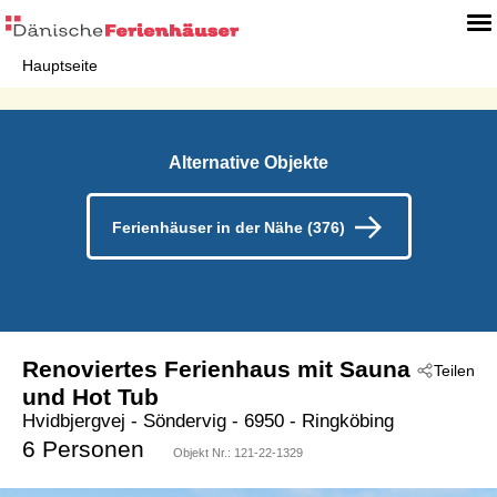
Hauptseite
Alternative Objekte
Ferienhäuser in der Nähe (376)
Renoviertes Ferienhaus mit Sauna
Teilen
und Hot Tub
Hvidbjergvej
 - Söndervig
 - 6950
 - Ringköbing
6 Personen
Objekt Nr.:
121-22-1329