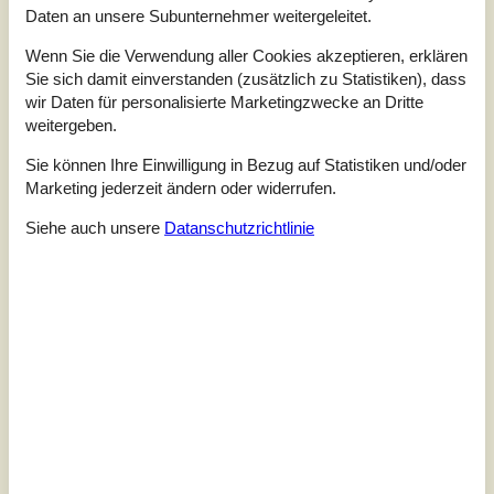
Daten an unsere Subunternehmer weitergeleitet.
Unsere Gästebewertungen
Externe Bewertungen
Wenn Sie die Verwendung aller Cookies akzeptieren, erklären
4,0
Sie sich damit einverstanden (zusätzlich zu Statistiken), dass
Bezogen auf
3
Bewertungen
wir Daten für personalisierte Marketingzwecke an Dritte
weitergeben.
Letzte Bewertung ist vom 13.04.2026
Sie können Ihre Einwilligung in Bezug auf Statistiken und/oder
Marketing jederzeit ändern oder widerrufen.
5
(0)
4
(3)
3
(0)
Siehe auch unsere
Datanschutzrichtlinie
2
(0)
1
(0)
Kommentare
Keine Bewertungen haben Kommentare.
Siehe stattdessen 22 externe Bewertungen.
Siehe Häuser nebenan