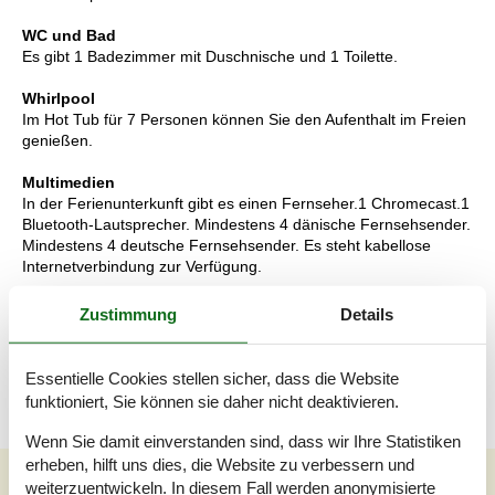
WC und Bad
Es gibt 1 Badezimmer mit Duschnische und 1 Toilette.
Whirlpool
Im Hot Tub für 7 Personen können Sie den Aufenthalt im Freien
genießen.
Multimedien
In der Ferienunterkunft gibt es einen Fernseher.1 Chromecast.1
Bluetooth-Lautsprecher. Mindestens 4 dänische Fernsehsender.
Mindestens 4 deutsche Fernsehsender. Es steht kabellose
Internetverbindung zur Verfügung.
Wissenswertes
Zustimmung
Details
Keine Vermietung an Jugendgruppen, in denen alle 15-25 Jahre
sind. Rauchen ist nicht zugelassen. Bei Nichtbeachtung dieses
Verbots wird eine Gebühr von mindestens EUR 420,- erhoben.
Essentielle Cookies stellen sicher, dass die Website
funktioniert, Sie können sie daher nicht deaktivieren.
Wenn Sie damit einverstanden sind, dass wir Ihre Statistiken
erheben, hilft uns dies, die Website zu verbessern und
Unsere Gästebewertungen
weiterzuentwickeln. In diesem Fall werden anonymisierte