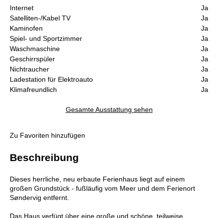
Internet
Ja
Satelliten-/Kabel TV
Ja
Kaminofen
Ja
Spiel- und Sportzimmer
Ja
Waschmaschine
Ja
Geschirrspüler
Ja
Nichtraucher
Ja
Ladestation für Elektroauto
Ja
Klimafreundlich
Ja
Gesamte Ausstattung sehen
Zu Favoriten hinzufügen
Beschreibung
Dieses herrliche, neu erbaute Ferienhaus liegt auf einem
großen Grundstück - fußläufig vom Meer und dem Ferienort
Søndervig entfernt.
Das Haus verfügt über eine große und schöne, teilweise