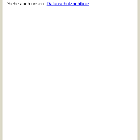
Siehe auch unsere
Datanschutzrichtlinie
4,0
Bezogen auf
4
Bewertungen
Letzte Bewertung ist vom 28.09.2024
5
(1)
4
(2)
3
(1)
2
(0)
1
(0)
Kommentare
Keine Bewertungen haben Kommentare auf Deutsch
3 Bewertungen haben Kommentare in anderen Sprachen.
Siehe stattdessen 28 externe Bewertungen.
Siehe Häuser nebenan