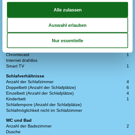
Heißluftofen
1
Kühlschrank
1
Mikrowelle
1
Spülmaschine
1
Multimedien
> 3 deutsche Sender
> 3 dänische Sender
Anzahl der Fernseher
2
Chromecast
1
Internet drahtlos
Smart TV
1
Schlafverhältnisse
Anzahl der Schlafzimmer
4
Doppelbett (Anzahl der Schlafplätze)
6
Einzelbett (Anzahl der Schlafplätze)
4
Kinderbett
1
Schlafempore (Anzahl der Schlafplätze)
Schlafmöglichkeit nicht im Schlafzimmer
WC und Bad
Anzahl der Badezimmer
2
Dusche