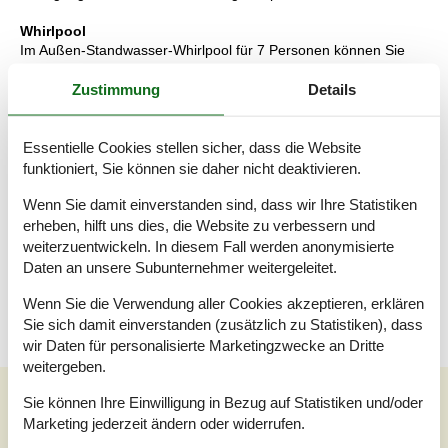
Whirlpool
Im Außen-Standwasser-Whirlpool für 7 Personen können Sie
sowohl die Unterwassermassage als auch den Aufenthalt im
Zustimmung
Details
Freien genießen.
Multimedien
In der Ferienunterkunft gibt es 2 Fernseher, davon 1 mit Smart-
Essentielle Cookies stellen sicher, dass die Website
TV.1 Chromecast. Mindestens 4 dänische Fernsehsender.
funktioniert, Sie können sie daher nicht deaktivieren.
Mindestens 4 deutsche Fernsehsender. Es steht kabellose
Internetverbindung zur Verfügung.
Wenn Sie damit einverstanden sind, dass wir Ihre Statistiken
erheben, hilft uns dies, die Website zu verbessern und
Wissenswertes
weiterzuentwickeln. In diesem Fall werden anonymisierte
Keine Vermietung an Jugendgruppen, in denen alle 15-25 Jahre
Daten an unsere Subunternehmer weitergeleitet.
sind. Rauchen ist nicht zugelassen. Bei Nichtbeachtung dieses
Verbots wird eine Gebühr von mindestens EUR 420,- erhoben.
Wenn Sie die Verwendung aller Cookies akzeptieren, erklären
Sie sich damit einverstanden (zusätzlich zu Statistiken), dass
wir Daten für personalisierte Marketingzwecke an Dritte
weitergeben.
Unsere Gästebewertungen
Sie können Ihre Einwilligung in Bezug auf Statistiken und/oder
Marketing jederzeit ändern oder widerrufen.
Unsere Gästebewertungen
Externe Bewertungen