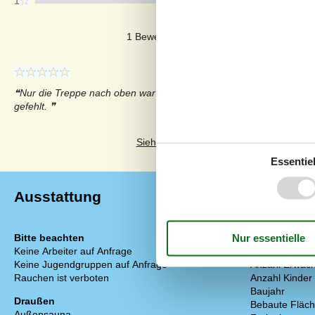
1
Kommentare
1 Bewertung hat einen Kommentar auf De
Nur die Treppe nach oben war für uns zu steil. Sonst war alles wie
gefehlt.
Siehe stattdessen 24 externe Bewertun
Essentiel
Ausstattung
Bitte beachten
Einrichtung
Keine Arbeiter auf Anfrage
2 Ebenen
Keine Jugendgruppen auf Anfrage
Anzahl Erwach
Rauchen ist verboten
Anzahl Kinder 
Baujahr
Draußen
Bebaute Fläc
Außensauna