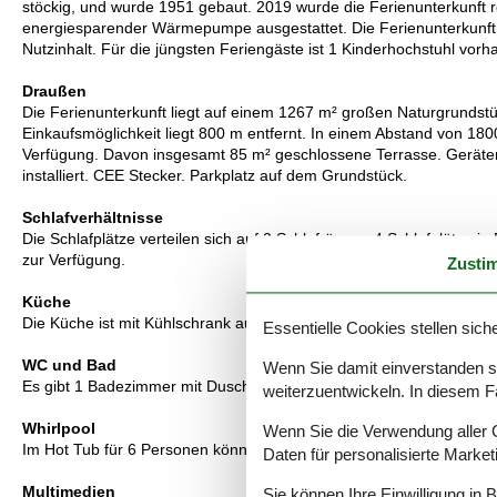
stöckig, und wurde 1951 gebaut. 2019 wurde die Ferienunterkunft ren
energiesparender Wärmepumpe ausgestattet. Die Ferienunterkunft is
Nutzinhalt. Für die jüngsten Feriengäste ist 1 Kinderhochstuhl vorh
Draußen
Die Ferienunterkunft liegt auf einem 1267 m² großen Naturgrundst
Einkaufsmöglichkeit liegt 800 m entfernt. In einem Abstand von 1800
Verfügung. Davon insgesamt 85 m² geschlossene Terrasse. Geräter
installiert. CEE Stecker. Parkplatz auf dem Grundstück.
Schlafverhältnisse
Die Schlafplätze verteilen sich auf 2 Schlafräume. 4 Schlafplätze in
zur Verfügung.
Zusti
Küche
Die Küche ist mit Kühlschrank ausgestattet. Außerdem gibt es 4 Ker
Essentielle Cookies stellen siche
WC und Bad
Wenn Sie damit einverstanden sin
Es gibt 1 Badezimmer mit Duschnische und 1 Toilette.. Fußbodenh
weiterzuentwickeln. In diesem F
Whirlpool
Wenn Sie die Verwendung aller Co
Im Hot Tub für 6 Personen können Sie den Aufenthalt im Freien ge
Daten für personalisierte Marke
Multimedien
Sie können Ihre Einwilligung in 