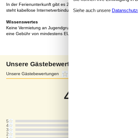
In der Ferienunterkunft gibt es 2 Fernseher. DVD-Player. Mindest
steht kabellose Internetverbindung zur Verfügung.
Siehe auch unsere
Datanschutzri
Wissenswertes
Keine Vermietung an Jugendgruppen, in denen alle 15-25 Jahre sind
eine Gebühr von mindestens EUR 420,- erhoben.
Unsere Gästebewertungen
Unsere Gästebewertungen
4,4
Externe Bewertungen
4,7
4,4
Bezogen auf
5
Bewertung
Letzte Bewertung ist vom 15.11.2025
5
4
3
2