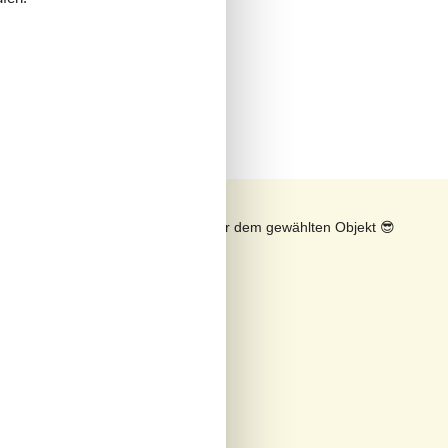
Es
rd
n
Sonnenstand über dem gewählten Objekt
😎