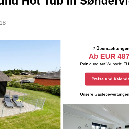
und Hot Tub in Sønderv
18
7 Übernachtunge
Ab
EUR
487
Reinigung auf Wunsch: EU
Preise und Kalend
Unsere Gästebewertunge