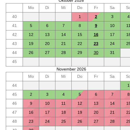
Oktober 2026
Mo
Di
Mi
Do
Fr
Sa
S
40
1
2
3
4
41
5
6
7
8
9
10
1
42
12
13
14
15
16
17
1
43
19
20
21
22
23
24
2
44
26
27
28
29
30
31
45
November 2026
Mo
Di
Mi
Do
Fr
Sa
S
44
1
45
2
3
4
5
6
7
8
46
9
10
11
12
13
14
1
47
16
17
18
19
20
21
2
48
23
24
25
26
27
28
2