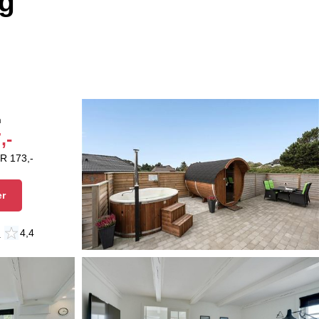
ig
n
,-
R 173,-
er
n
4,4