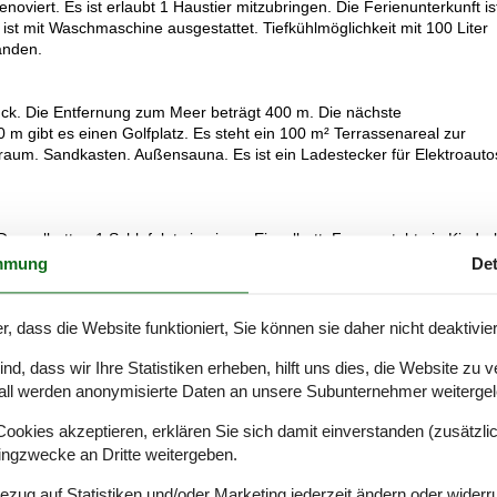
oviert. Es ist erlaubt 1 Haustier mitzubringen. Die Ferienunterkunft is
t mit Waschmaschine ausgestattet. Tiefkühlmöglichkeit mit 100 Liter
anden.
ück. Die Entfernung zum Meer beträgt 400 m. Die nächste
 m gibt es einen Golfplatz. Es steht ein 100 m² Terrassenareal zur
aum. Sandkasten. Außensauna. Es ist ein Ladestecker für Elektroauto
 Doppelbetten.1 Schlafplatz in einem Einzelbett. Ferner steht ein Kinder
mmung
Det
amik-Kochfelder, Umluftofen, Mikrowelle sowie Geschirrspüler.
r, dass die Website funktioniert, Sie können sie daher nicht deaktivie
d, dass wir Ihre Statistiken erheben, hilft uns dies, die Website zu 
eizung in 1 Badezimmer.
all werden anonymisierte Daten an unsere Subunternehmer weitergele
okies akzeptieren, erklären Sie sich damit einverstanden (zusätzlich
nießen.
tingzwecke an Dritte weitergeben.
Bezug auf Statistiken und/oder Marketing jederzeit ändern oder widerr