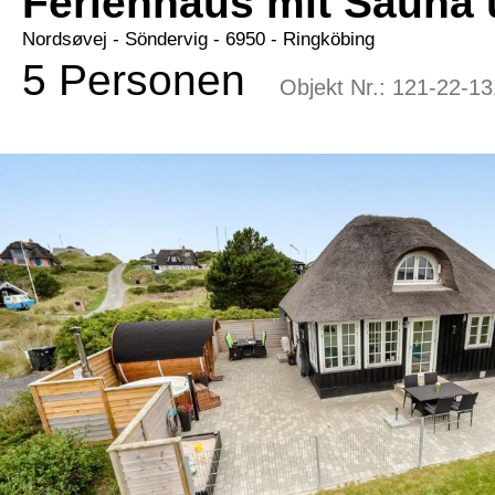
Ferienhaus mit Sauna 
Nordsøvej
 - Söndervig
 - 6950
 - Ringköbing
5 Personen
Objekt Nr.:
121-22-13