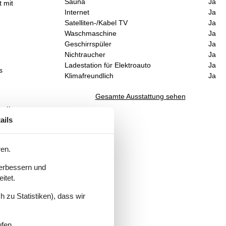
Sauna
Ja
t mit
Internet
Ja
Satelliten-/Kabel TV
Ja
Waschmaschine
Ja
Geschirrspüler
Ja
Nichtraucher
Ja
Ladestation für Elektroauto
Ja
s
Klimafreundlich
Ja
Gesamte Ausstattung sehen
bett
ails
ren.
verbessern und
itet.
 zu Statistiken), dass wir
ufen.