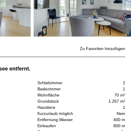
Zu Favoriten hinzufügen
ee entfernt.
Schlafzimmer
2
Badezimmer
1
Wohnfläche
70 m²
Grundstück
1.267 m²
n
Haustiere
1
Kurzurlaub möglich
Nein
Entfernung Wasser
400 m
Einkaufen
800 m