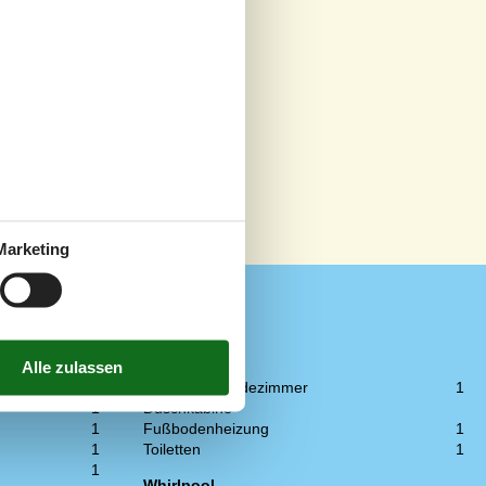
Marketing
WC und Bad
4
Anzahl der Badezimmer
1
1
Duschkabine
1
Fußbodenheizung
1
1
Toiletten
1
1
Whirlpool