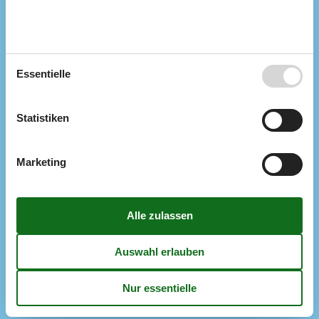
Wärmepumpe
Wäschetrockner
1
Küche
Anzahl der Induktionskochplatten
4
Heißluftofen
1
Essentielle
Kühlschrank
1
Mikrowelle
1
Spülmaschine
1
Statistiken
Multimedien
> 3 deutsche Sender
> 3 dänische Sender
Marketing
Anzahl der Fernseher
1
Blueray-Player
1
CD-Player
DVD
1
Herunterladen
100
Hochladen
100
Internet drahtlos
Playstation 3
Radio
Smart TV
1
Stereoanlage