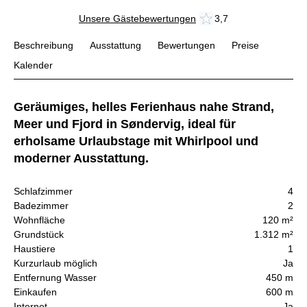
Unsere Gästebewertungen
3,7
Beschreibung
Ausstattung
Bewertungen
Preise
Kalender
Geräumiges, helles Ferienhaus nahe Strand,
Meer und Fjord in Søndervig, ideal für
erholsame Urlaubstage mit Whirlpool und
moderner Ausstattung.
Schlafzimmer
4
Badezimmer
2
Wohnfläche
120 m²
Grundstück
1.312 m²
Haustiere
1
Kurzurlaub möglich
Ja
Entfernung Wasser
450 m
Einkaufen
600 m
Internet
Ja