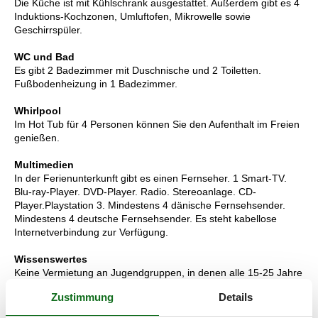
Die Küche ist mit Kühlschrank ausgestattet. Außerdem gibt es 4
Induktions-Kochzonen, Umluftofen, Mikrowelle sowie
Geschirrspüler.
WC und Bad
Es gibt 2 Badezimmer mit Duschnische und 2 Toiletten.
Fußbodenheizung in 1 Badezimmer.
Whirlpool
Im Hot Tub für 4 Personen können Sie den Aufenthalt im Freien
genießen.
Multimedien
In der Ferienunterkunft gibt es einen Fernseher. 1 Smart-TV.
Blu-ray-Player. DVD-Player. Radio. Stereoanlage. CD-
Player.Playstation 3. Mindestens 4 dänische Fernsehsender.
Mindestens 4 deutsche Fernsehsender. Es steht kabellose
Internetverbindung zur Verfügung.
Wissenswertes
Keine Vermietung an Jugendgruppen, in denen alle 15-25 Jahre
sind. Rauchen ist nicht zugelassen. Bei Nichtbeachtung dieses
Zustimmung
Details
Verbots wird eine Gebühr von mindestens EUR 420,- erhoben.