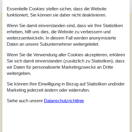
Essentielle Cookies stellen sicher, dass die Website
funktioniert, Sie können sie daher nicht deaktivieren.
Unsere Gästebewertungen
Wenn Sie damit einverstanden sind, dass wir Ihre Statistiken
Unsere Gästebewertungen
Externe Bewertungen
erheben, hilft uns dies, die Website zu verbessern und
weiterzuentwickeln. In diesem Fall werden anonymisierte
3,7
Daten an unsere Subunternehmer weitergeleitet.
Bezogen auf
6
Bewertungen
Wenn Sie die Verwendung aller Cookies akzeptieren, erklären
Sie sich damit einverstanden (zusätzlich zu Statistiken), dass
Letzte Bewertung ist vom 11.11.2025
wir Daten für personalisierte Marketingzwecke an Dritte
weitergeben.
5
(1)
4
(3)
Sie können Ihre Einwilligung in Bezug auf Statistiken und/oder
3
(1)
2
(1)
Marketing jederzeit ändern oder widerrufen.
1
(0)
Siehe auch unsere
Datanschutzrichtlinie
Kommentare
1 Bewertung hat einen Kommentar auf Deutsch.
1 Bewertung hat einen Kommentar in einer anderen Sprache.