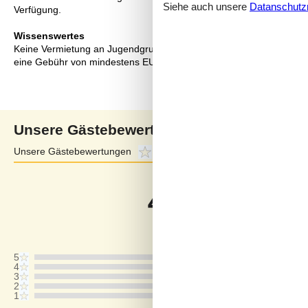
Siehe auch unsere
Datanschutzri
Verfügung.
Wissenswertes
Keine Vermietung an Jugendgruppen, in denen alle 15-25 Jahre sind
eine Gebühr von mindestens EUR 420,- erhoben.
Unsere Gästebewertungen
Unsere Gästebewertungen
4,0
Externe Bewertungen
4,4
4,0
Bezogen auf
1
Bewertun
Bewertung ist vom 23.02.2026
5
4
3
2
1