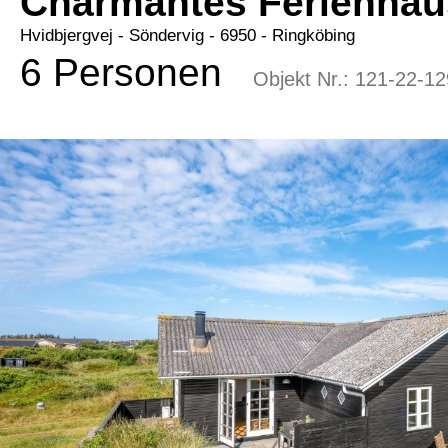
Charmantes Ferienhau
Hvidbjergvej
 - Söndervig
 - 6950
 - Ringköbing
6 Personen
Objekt Nr.:
121-22-12