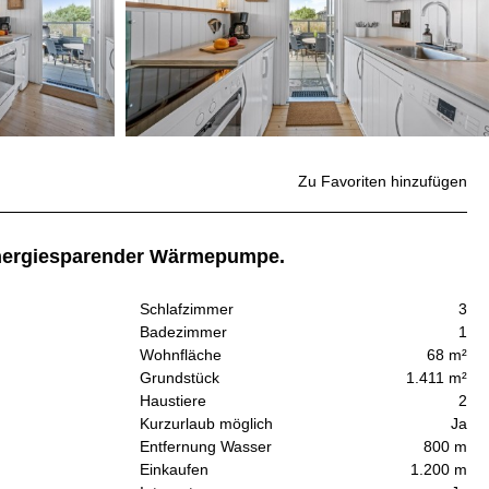
Zu Favoriten hinzufügen
 energiesparender Wärmepumpe.
Schlafzimmer
3
Badezimmer
1
Wohnfläche
68 m²
Grundstück
1.411 m²
Haustiere
2
Kurzurlaub möglich
Ja
Entfernung Wasser
800 m
Einkaufen
1.200 m