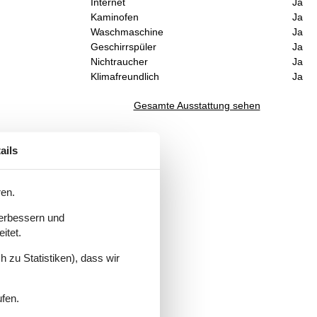
Internet
Ja
Kaminofen
Ja
Waschmaschine
Ja
Geschirrspüler
Ja
Nichtraucher
Ja
Klimafreundlich
Ja
Gesamte Ausstattung sehen
d
ails
ren.
verbessern und
itet.
 zu Statistiken), dass wir
ufen.
r