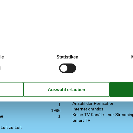
e.
gen.
le
Statistiken
Küche
sene inkl. 4-11 Jahre
6
Anzahl der Keramikkochplatten
1969
Heißluftofen
he
68 m²
Kühlschrank
Spülmaschine
t (Anzahl Liter)
20
Multimedien
2
Anzahl der Fernseher
1
Internet drahtlos
1996
Keine TV-Kanäle - nur Streamin
ne
1
Smart TV
uft zu Luft