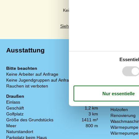
Kommentare
Keine Bewertungen haben Kommentar
Siehe stattdessen 15 externe Bewertun
Ausstattung
Essentiel
Bitte beachten
Einrichtung
Keine Arbeiter auf Anfrage
Anzahl Erwach
Keine Jugendgruppen auf Anfrage
Baujahr
Rauchen ist verboten
Bebaute Fläc
Ferienhaus
Draußen
Gefrierkapazitä
Einlass
1,3 km
Haustiere
Geschäft
1,2 km
Holzofen
Golfplatz
3 km
Renovierung
Größe des Grundstücks
1411 m²
Waschmaschi
Meer
800 m
Wärmepumpe
Naturstandort
Wärmepumpe L
Parkplatz beim Haus