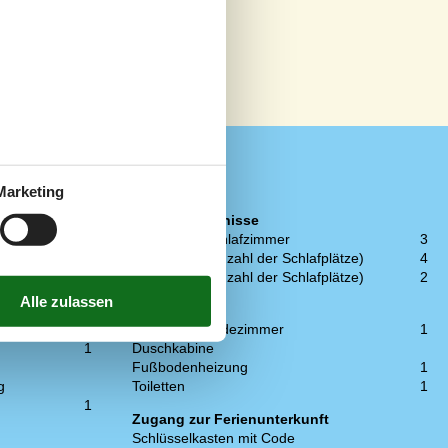
Marketing
Schlafverhältnisse
4
Anzahl der Schlafzimmer
3
1
Doppelbett (Anzahl der Schlafplätze)
4
1
Etagenbett (Anzahl der Schlafplätze)
2
1
WC und Bad
Anzahl der Badezimmer
1
1
Duschkabine
Fußbodenheizung
1
g
Toiletten
1
1
Zugang zur Ferienunterkunft
Schlüsselkasten mit Code