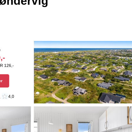
Søndervig
n
,-
R 126,-
er
n
4,0