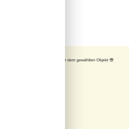
rd
n
Sonnenstand über dem gewählten Objekt
😎