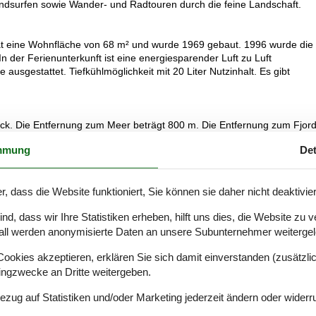
indsurfen sowie Wander- und Radtouren durch die feine Landschaft.
hat eine Wohnfläche von 68 m² und wurde 1969 gebaut. 1996 wurde die
 In der Ferienunterkunft ist eine energiesparender Luft zu Luft
ausgestattet. Tiefkühlmöglichkeit mit 20 Liter Nutzinhalt. Es gibt
ück. Die Entfernung zum Meer beträgt 800 m. Die Entfernung zum Fjor
nt. In einem Abstand von 3000 m gibt es einen Golfplatz. Es steht ein
mmung
Det
ck.
r, dass die Website funktioniert, Sie können sie daher nicht deaktivie
 Doppelbetten. 2 Schlafplätze in einem Etagenbett.
d, dass wir Ihre Statistiken erheben, hilft uns dies, die Website zu 
all werden anonymisierte Daten an unsere Subunternehmer weitergele
ramik-Kochfelder, Umluftofen sowie Geschirrspüler.
okies akzeptieren, erklären Sie sich damit einverstanden (zusätzlich
tingzwecke an Dritte weitergeben.
eizung in 1 Badezimmer.
Bezug auf Statistiken und/oder Marketing jederzeit ändern oder widerr
rnsehsender - nur Streaming. Es steht kabellose Internetverbindung zu