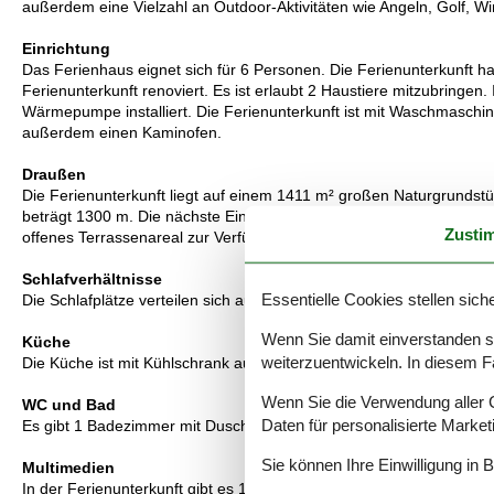
außerdem eine Vielzahl an Outdoor-Aktivitäten wie Angeln, Golf, W
Einrichtung
Das Ferienhaus eignet sich für 6 Personen. Die Ferienunterkunft 
Ferienunterkunft renoviert. Es ist erlaubt 2 Haustiere mitzubringen.
Wärmepumpe installiert. Die Ferienunterkunft ist mit Waschmaschine 
außerdem einen Kaminofen.
Draußen
Die Ferienunterkunft liegt auf einem 1411 m² großen Naturgrundst
beträgt 1300 m. Die nächste Einkaufsmöglichkeit liegt 1200 m entfer
Zusti
offenes Terrassenareal zur Verfügung. Parkplatz auf dem Grundstü
Schlafverhältnisse
Essentielle Cookies stellen siche
Die Schlafplätze verteilen sich auf 3 Schlafräume. 4 Schlafplätze in
Wenn Sie damit einverstanden sin
Küche
weiterzuentwickeln. In diesem F
Die Küche ist mit Kühlschrank ausgestattet. Außerdem gibt es 4 Ke
Wenn Sie die Verwendung aller Co
WC und Bad
Daten für personalisierte Marke
Es gibt 1 Badezimmer mit Duschnische und 1 Toilette.. Fußbodenh
Sie können Ihre Einwilligung in 
Multimedien
In der Ferienunterkunft gibt es 1 Fernseher mit Smart-TV. Keine Fe