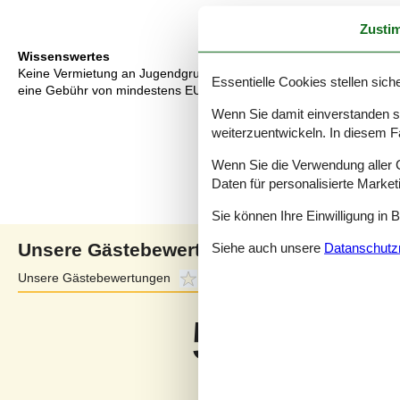
Zusti
Wissenswertes
Keine Vermietung an Jugendgruppen, in denen alle 15-25 Jahre sind
Essentielle Cookies stellen siche
eine Gebühr von mindestens EUR 420,- erhoben.
Wenn Sie damit einverstanden sin
weiterzuentwickeln. In diesem F
Wenn Sie die Verwendung aller Co
Daten für personalisierte Marke
Sie können Ihre Einwilligung in 
Siehe auch unsere
Datanschutzri
Unsere Gästebewertungen
Unsere Gästebewertungen
5,0
Externe Bewertungen
4,6
5,0
Bezogen auf
1
Bewertun
Bewertung ist vom 20.07.2025