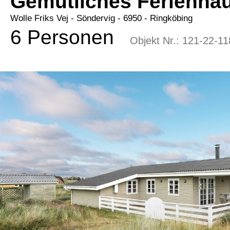
Gemütliches Ferienha
Wolle Friks Vej
 - Söndervig
 - 6950
 - Ringköbing
6 Personen
Objekt Nr.:
121-22-11