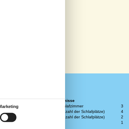
Schlafverhältnisse
4
Anzahl der Schlafzimmer
3
Marketing
1
Doppelbett (Anzahl der Schlafplätze)
4
1
Etagenbett (Anzahl der Schlafplätze)
2
1
Kinderbett
1
1