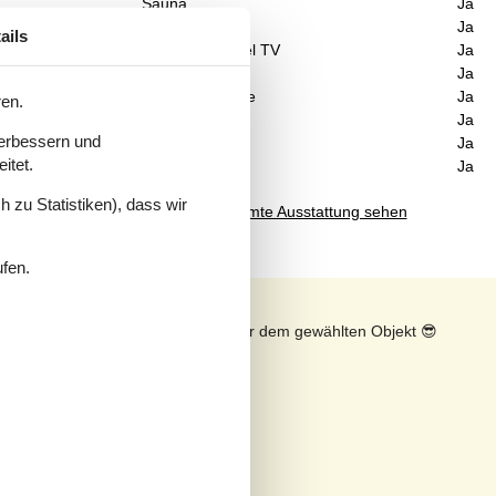
Sauna
Ja
Internet
Ja
ails
Satelliten-/Kabel TV
Ja
Kaminofen
Ja
rd
Waschmaschine
Ja
ren.
Trockner
Ja
verbessern und
Geschirrspüler
Ja
itet.
Nichtraucher
Ja
 zu Statistiken), dass wir
Gesamte Ausstattung sehen
ufen.
n
Sonnenstand über dem gewählten Objekt
😎