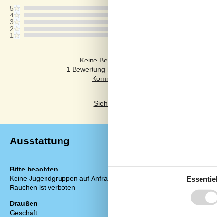
5
4
3
2
1
Kommentare
Keine Bewertungen haben Kommentare auf
1 Bewertung hat einen Kommentar in einer ande
Siehe stattdessen 39 externe Bewertun
Ausstattung
Bitte beachten
Einrichtung
Keine Jugendgruppen auf Anfrage
Anzahl Erwach
Essentiel
Rauchen ist verboten
Anzahl Kinder 
Baujahr
Draußen
Bebaute Fläc
Geschäft
1,5 km
Ferienhaus