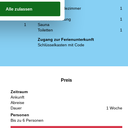
WC und Bad
Anzahl der Badezimmer
1
Dusche
Fußbodenheizung
1
1
Sauna
Toiletten
1
Zugang zur Ferienunterkunft
Schlüsselkasten mit Code
Preis
Zeitraum
Ankunft
Abreise
Dauer
1 Woche
Personen
Bis zu 6 Personen