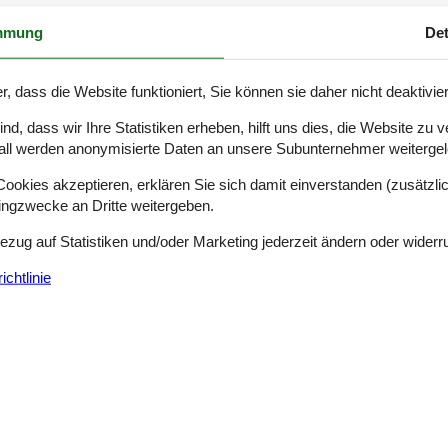
mmung
Det
. Rauchen ist nicht zugelassen. Bei Nichtbeachtung dieses Verbots wi
r, dass die Website funktioniert, Sie können sie daher nicht deaktivie
d, dass wir Ihre Statistiken erheben, hilft uns dies, die Website zu 
all werden anonymisierte Daten an unsere Subunternehmer weitergele
okies akzeptieren, erklären Sie sich damit einverstanden (zusätzlich
tingzwecke an Dritte weitergeben.
Bezug auf Statistiken und/oder Marketing jederzeit ändern oder widerr
chtlinie
Siehe Häuser nebena
g