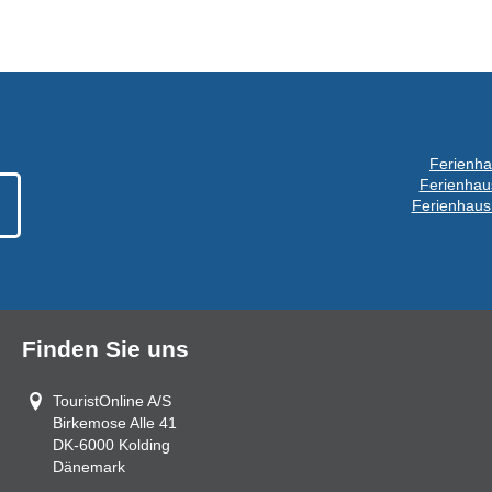
Ferienha
Ferienhau
Ferienhaus
Finden Sie uns
TouristOnline A/S
Birkemose Alle 41
DK-6000
Kolding
Dänemark