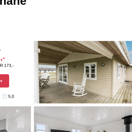
dnähe
n
,-
R 173,-
er
n
5,0