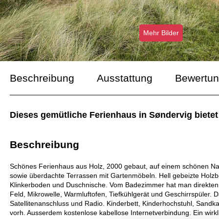
Mehr Bilder
Beschreibung
Ausstattung
Bewertu
Dieses gemütliche Ferienhaus in Søndervig bietet
Beschreibung
Schönes Ferienhaus aus Holz, 2000 gebaut, auf einem schönen Nat
sowie überdachte Terrassen mit Gartenmöbeln. Hell gebeizte Hol
Klinkerboden und Duschnische. Vom Badezimmer hat man direkten Zut
Feld, Mikrowelle, Warmluftofen, Tiefkühlgerät und Geschirrspüler.
Satellitenanschluss und Radio. Kinderbett, Kinderhochstuhl, Sand
vorh. Ausserdem kostenlose kabellose Internetverbindung. Ein wirkl