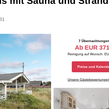
us mit Sauna und Stran
81
7 Übernachtunge
Ab
EUR
371
Reinigung auf Wunsch: EU
Preise und Kalend
Unsere Gästebewertunge