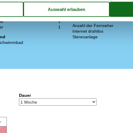
t (Anzahl Liter)
105
Multimedien
1
> 3 deutsche Sender
1
> 3 dänische Sender
ne
1
Anzahl der Fernseher
er
1
Internet drahtlos
and
Stereoanlage
 Schwimmbad
Dauer
o