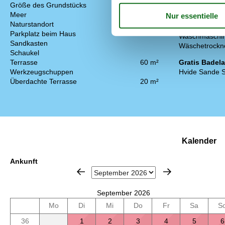
Größe des Grundstücks
2000 m²
Gefrierkapazitä
Meer
600 m
Hochstuhl
Naturstandort
Holzofen
Parkplatz beim Haus
Waschmaschi
Sandkasten
Wäschetrockn
Schaukel
Terrasse
60 m²
Gratis Badel
Werkzeugschuppen
Hvide Sande
Überdachte Terrasse
20 m²
Kalender
Ankunft
September 2026
Mo
Di
Mi
Do
Fr
Sa
S
36
1
2
3
4
5
6