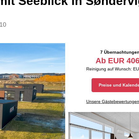
it Seeblick in Sønderv
10
7 Übernachtunge
Ab
EUR
406
Reinigung auf Wunsch: EU
Preise und Kalend
Unsere Gästebewertunge