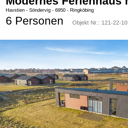
Modernes Ferienhaus m
Havstien
 - Söndervig
 - 6950
 - Ringköbing
6 Personen
Objekt Nr.:
121-22-10