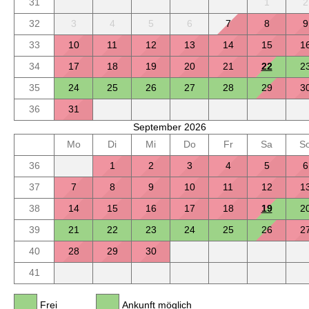
31
1
2
32
3
4
5
6
7
8
9
33
10
11
12
13
14
15
1
34
17
18
19
20
21
22
2
35
24
25
26
27
28
29
3
36
31
September 2026
Mo
Di
Mi
Do
Fr
Sa
S
36
1
2
3
4
5
6
37
7
8
9
10
11
12
1
38
14
15
16
17
18
19
2
39
21
22
23
24
25
26
2
40
28
29
30
41
Frei
Ankunft möglich