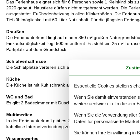
Das Ferienhaus eignet sich für 6 Personen sowie 1 Kleinkind bis z
2020 gebaut. Haustiere dürfen nicht mitgebracht werden. Die Ferie
ausgestattet. Fußbodenheizung in allen Klinkerböden. Die Ferienun
Tiefkühlmöglichkeit mit 60 Liter Nutzinhalt. Für die jüngsten Ferien
Draußen
Die Ferienunterkunft liegt auf einem 350 m² großen Naturgrundstü
Einkaufsmöglichkeit liegt 500 m entfernt. Es steht ein 25 m² Terra
Parkplatz auf dem Grundstück.
Schlafverhältnisse
Zusti
Die Schlafplätze verteilen sich auf 3 Schlafräume. 6 Schlafplätze in
Küche
Die Küche ist mit Kühlschrank ausgestattet. Außerdem gibt es 4 In
Essentielle Cookies stellen siche
Wenn Sie damit einverstanden sin
WC und Bad
Es gibt 2 Badezimmer mit Duschnische und 2 Toiletten. Fußbodenh
weiterzuentwickeln. In diesem F
Wenn Sie die Verwendung aller Co
Multimedien
In der Ferienunterkunft gibt es 2 Fernseher. Mindestens 4 dänisc
Daten für personalisierte Marke
kabellose Internetverbindung zur Verfügung.
Sie können Ihre Einwilligung in 
Wissenswertes