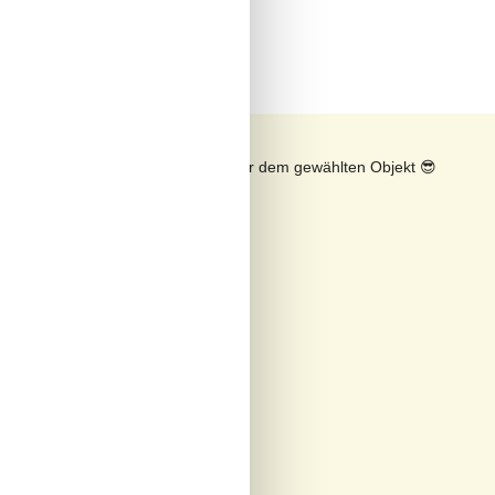
rd
n
Sonnenstand über dem gewählten Objekt
😎