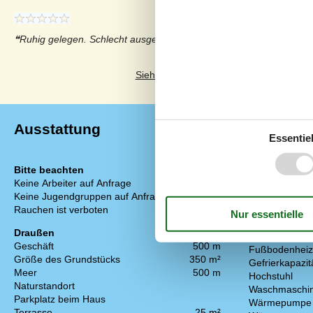
Ruhig gelegen. Schlecht ausgestattete Küche.
Siehe stattdessen 21 externe Bewertun
Ausstattung
Essentiel
Bitte beachten
Einrichtung
Keine Arbeiter auf Anfrage
Anzahl Erwach
Keine Jugendgruppen auf Anfrage
Anzahl Kinder 
Rauchen ist verboten
Baujahr
Bebaute Fläc
Draußen
Ferienhaus
Geschäft
500 m
Fußbodenheizu
Größe des Grundstücks
350 m²
Gefrierkapazitä
Meer
500 m
Hochstuhl
Naturstandort
Waschmaschi
Parkplatz beim Haus
Wärmepumpe
Terrasse
25 m²