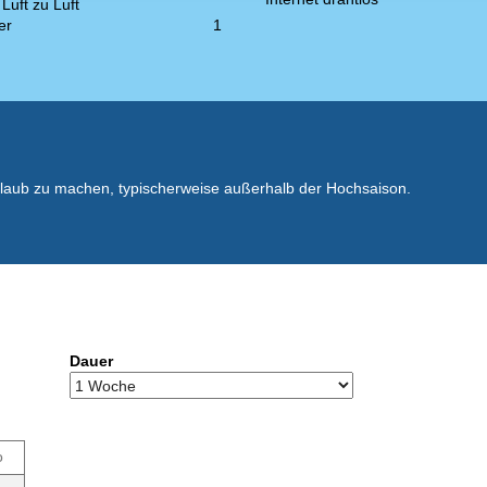
uft zu Luft
er
1
rlaub zu machen, typischerweise außerhalb der Hochsaison.
Dauer
o