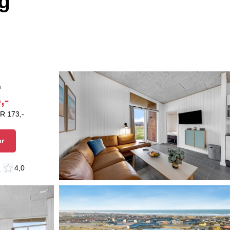
ig
n
,-
R 173,-
er
n
4,0