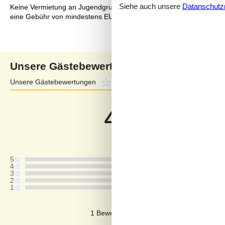
Siehe auch unsere
Datanschutzri
Keine Vermietung an Jugendgruppen, in denen alle 15-25 Jahre sind
eine Gebühr von mindestens EUR 420,- erhoben.
Unsere Gästebewertungen
Unsere Gästebewertungen
4,0
Externe Bewertungen
4,5
4,0
Bezogen auf
4
Bewertung
Letzte Bewertung ist vom 21.03.2026
5
4
3
2
1
Kommentare
1 Bewertung hat einen Kommentar auf De