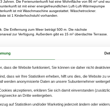
u 3 Jahren. Die Ferienunterkunft hat eine Wohnfläche von 86 m² und w
nunterkunft ist mit einer energiefreundlichen Luft-Luft-Wärmepumpe
terkunft ist mit Waschmaschine ausgestattet. Wäschetrockner.
gäste ist 1 Kinderhochstuhl vorhanden.
ck. Die Entfernung zum Meer beträgt 500 m. Die nächste
ssenareal zur Verfügung. Außerdem gibt es 15 m² überdachte Terrasse.
mmung
Det
 Doppelbetten. Ferner steht ein Kinderbett zur Verfügung.
duktions-Kochzonen, Umluftofen, Mikrowelle sowie Geschirrspüler.
r, dass die Website funktioniert, Sie können sie daher nicht deaktivie
d, dass wir Ihre Statistiken erheben, hilft uns dies, die Website zu 
eizung in 2 Badezimmern.
all werden anonymisierte Daten an unsere Subunternehmer weitergele
okies akzeptieren, erklären Sie sich damit einverstanden (zusätzlich
he Fernsehsender. Mindestens 4 deutsche Fernsehsender. Es steht
tingzwecke an Dritte weitergeben.
Bezug auf Statistiken und/oder Marketing jederzeit ändern oder widerr