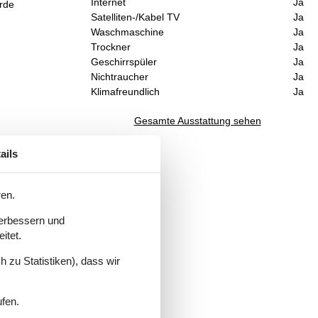
Internet
Ja
urde
Satelliten-/Kabel TV
Ja
Waschmaschine
Ja
Trockner
Ja
Geschirrspüler
Ja
Nichtraucher
Ja
Klimafreundlich
Ja
Gesamte Ausstattung sehen
ails
ren.
verbessern und
itet.
 zu Statistiken), dass wir
ufen.