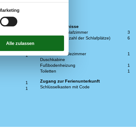
Marketing
Schlafverhältnisse
4
Anzahl der Schlafzimmer
3
1
Doppelbett (Anzahl der Schlafplätze)
6
1
WC und Bad
1
Anzahl der Badezimmer
1
1
Duschkabine
Fußbodenheizung
1
Toiletten
1
Zugang zur Ferienunterkunft
1
Schlüsselkasten mit Code
1