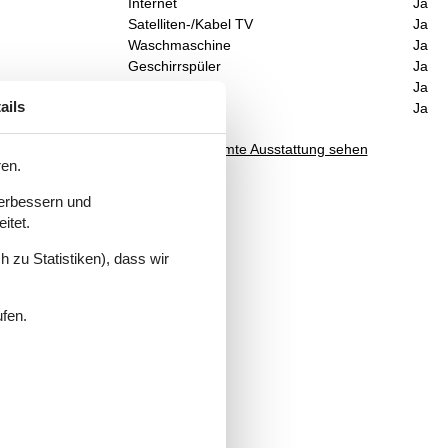
Internet
Ja
Satelliten-/Kabel TV
Ja
Waschmaschine
Ja
Geschirrspüler
Ja
Nichtraucher
Ja
ails
Klimafreundlich
Ja
Gesamte Ausstattung sehen
ren.
verbessern und
itet.
 zu Statistiken), dass wir
ufen.
rd