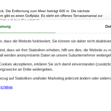
ück. Die Entfernung zum Meer beträgt 600 m. Die nächste
m gibt es einen Golfplatz. Es steht ein offenes Terrassenareal zur
platz auf dem Grundstück.
mmung
Det
 Doppelbetten.
r, dass die Website funktioniert, Sie können sie daher nicht deaktivie
amik-Kochfelder, Umluftofen, Mikrowelle sowie Geschirrspüler.
d, dass wir Ihre Statistiken erheben, hilft uns dies, die Website zu 
all werden anonymisierte Daten an unsere Subunternehmer weitergele
eizung in 1 Badezimmer.
okies akzeptieren, erklären Sie sich damit einverstanden (zusätzlich
tingzwecke an Dritte weitergeben.
ndestens 4 dänische Fernsehsender. Mindestens 4 deutsche
Bezug auf Statistiken und/oder Marketing jederzeit ändern oder widerr
g.
chtlinie
. Rauchen ist nicht zugelassen. Bei Nichtbeachtung dieses Verbots wi