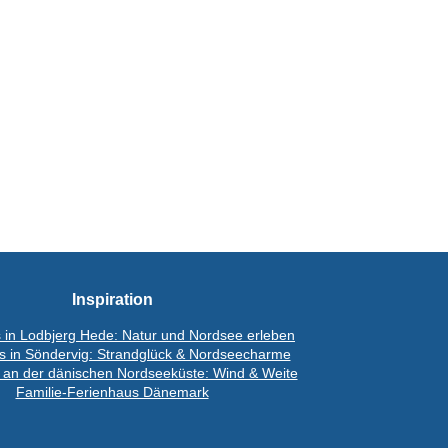
Inspiration
 in Lodbjerg Hede: Natur und Nordsee erleben
s in Söndervig: Strandglück & Nordseecharme
 an der dänischen Nordseeküste: Wind & Weite
Familie-Ferienhaus Dänemark