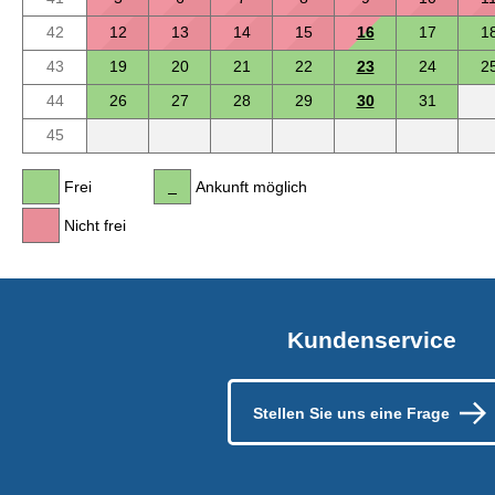
42
12
13
14
15
16
17
1
43
19
20
21
22
23
24
2
44
26
27
28
29
30
31
45
Frei
Ankunft möglich
Nicht frei
Kundenservice
Stellen Sie uns eine Frage