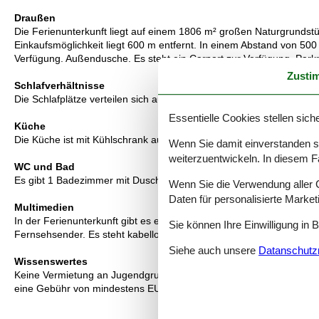
Draußen
Die Ferienunterkunft liegt auf einem 1806 m² großen Naturgrundst
Einkaufsmöglichkeit liegt 600 m entfernt. In einem Abstand von 500 
Verfügung. Außendusche. Es steht ein Carport zur Verfügung. Park
Zusti
Schlafverhältnisse
Die Schlafplätze verteilen sich auf 3 Schlafräume. 6 Schlafplätze in
Essentielle Cookies stellen siche
Küche
Die Küche ist mit Kühlschrank ausgestattet. Außerdem gibt es 4 Ker
Wenn Sie damit einverstanden sin
weiterzuentwickeln. In diesem F
WC und Bad
Es gibt 1 Badezimmer mit Duschnische und 1 Toilette.. Fußbodenh
Wenn Sie die Verwendung aller Co
Daten für personalisierte Marke
Multimedien
In der Ferienunterkunft gibt es einen Fernseher.1 Chromecast. Mi
Sie können Ihre Einwilligung in 
Fernsehsender. Es steht kabellose Internetverbindung zur Verfügun
Siehe auch unsere
Datanschutzri
Wissenswertes
Keine Vermietung an Jugendgruppen, in denen alle 15-25 Jahre sind
eine Gebühr von mindestens EUR 420,- erhoben.