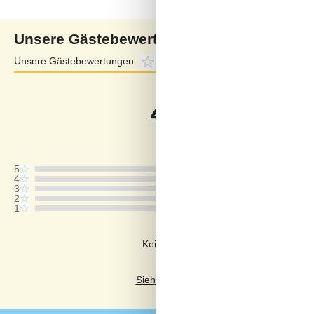
Unsere Gästebewertungen
Unsere Gästebewertungen
4,0
Externe Bewertungen
4,5
4,0
Bezogen auf
1
Bewertun
Bewertung ist vom 26.10.2024
5
4
3
2
1
Kommentare
Keine Bewertungen haben Kommentar
Siehe stattdessen 22 externe Bewertun