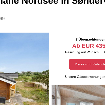
nahe Nordsee in Sønder
69
7 Übernachtunge
Ab
EUR
435
Reinigung auf Wunsch: EU
Preise und Kalend
Unsere Gästebewertunge