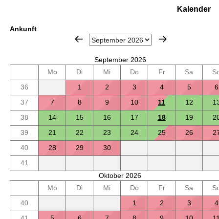
Kalender
Ankunft
September 2026
Mo
Di
Mi
Do
Fr
Sa
S
36
1
2
3
4
5
6
37
7
8
9
10
11
12
1
38
14
15
16
17
18
19
2
39
21
22
23
24
25
26
2
40
28
29
30
41
Oktober 2026
Mo
Di
Mi
Do
Fr
Sa
S
40
1
2
3
4
41
5
6
7
8
9
10
1