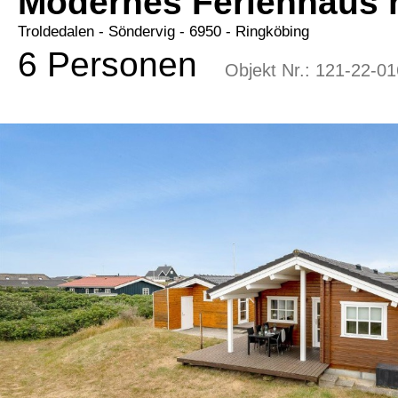
Modernes Ferienhaus 
Troldedalen
 - Söndervig
 - 6950
 - Ringköbing
6 Personen
Objekt Nr.:
121-22-01