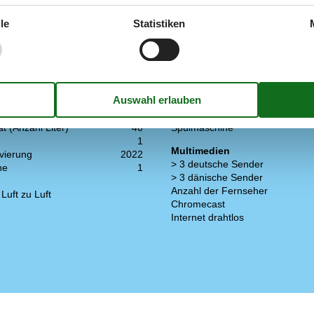
le
Statistiken
Küche
sene inkl. 4-11 Jahre
6
Anzahl der Keramikkochplatten
2009
Heißluftofen
he
76 m²
Kühlschrank
Mikrowelle
t (Anzahl Liter)
40
Spülmaschine
1
Multimedien
vierung
2022
> 3 deutsche Sender
ne
1
> 3 dänische Sender
Anzahl der Fernseher
uft zu Luft
Chromecast
Internet drahtlos