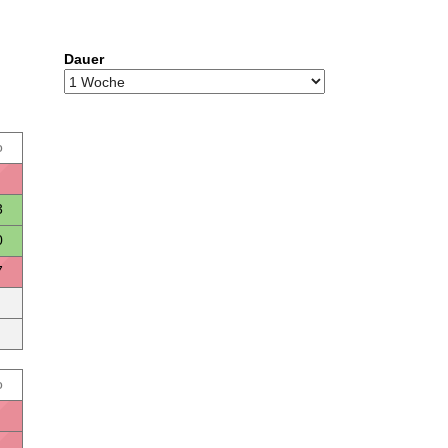
Dauer
o
3
0
7
o
1