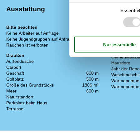
Ausstattung
Essentiel
Bitte beachten
Einrichtung
Keine Arbeiter auf Anfrage
Anzahl Erwach
Keine Jugendgruppen auf Anfrage
Baujahr
Rauchen ist verboten
Bebaute Fläc
Ferienhaus
Draußen
Gefrierkapazitä
Außendusche
Haustiere
Carport
Jahr der Reno
Geschäft
600 m
Waschmaschi
Golfplatz
500 m
Wärmepumpe
Größe des Grundstücks
1806 m²
Wärmepumpe L
Meer
600 m
Naturstandort
Parkplatz beim Haus
Terrasse