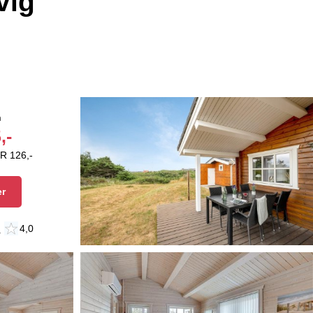
vig
n
,-
R 126,-
er
n
4,0