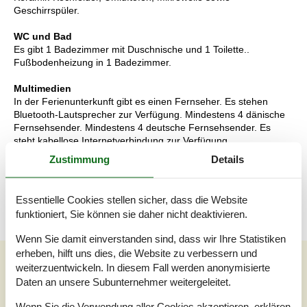
Geschirrspüler.
WC und Bad
Es gibt 1 Badezimmer mit Duschnische und 1 Toilette..
Fußbodenheizung in 1 Badezimmer.
Multimedien
In der Ferienunterkunft gibt es einen Fernseher. Es stehen
Bluetooth-Lautsprecher zur Verfügung. Mindestens 4 dänische
Fernsehsender. Mindestens 4 deutsche Fernsehsender. Es
steht kabellose Internetverbindung zur Verfügung.
Zustimmung
Details
Wissenswertes
Keine Vermietung an Jugendgruppen, in denen alle 15-25 Jahre
sind.
Essentielle Cookies stellen sicher, dass die Website
funktioniert, Sie können sie daher nicht deaktivieren.
Wenn Sie damit einverstanden sind, dass wir Ihre Statistiken
erheben, hilft uns dies, die Website zu verbessern und
Unsere Gästebewertungen
weiterzuentwickeln. In diesem Fall werden anonymisierte
Daten an unsere Subunternehmer weitergeleitet.
Unsere Gästebewertungen
Externe Bewertungen
Wenn Sie die Verwendung aller Cookies akzeptieren, erklären