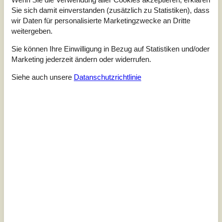
4,3
Sie sich damit einverstanden (zusätzlich zu Statistiken), dass
Bezogen auf
3
Bewertungen
wir Daten für personalisierte Marketingzwecke an Dritte
weitergeben.
Letzte Bewertung ist vom 26.07.2026
Sie können Ihre Einwilligung in Bezug auf Statistiken und/oder
5
(1)
Marketing jederzeit ändern oder widerrufen.
4
(2)
3
(0)
Siehe auch unsere
Datanschutzrichtlinie
2
(0)
1
(0)
Kommentare
1 Bewertung hat einen Kommentar auf Deutsch.
5
0
0
7
2024 September
Erwachsene
Kinder
Haustiere
Überna
Tolle Lage, super Haus. Schöne Atmosphäre. Wasserschaden
wurde sonntags super schnell behoben.
Siehe stattdessen 16 externe Bewertungen.