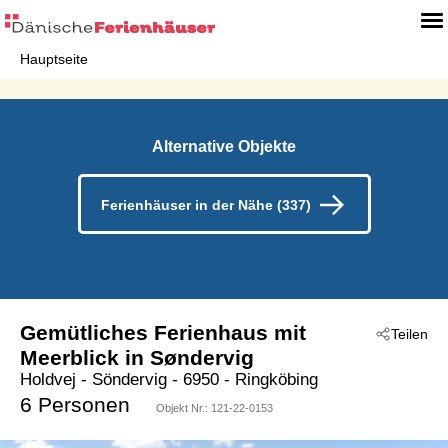
Hauptseite
Alternative Objekte
Ferienhäuser in der Nähe (337)
Gemütliches Ferienhaus mit
Teilen
Meerblick in Søndervig
Holdvej
 - Söndervig
 - 6950
 - Ringköbing
6 Personen
Objekt Nr.:
121-22-0153