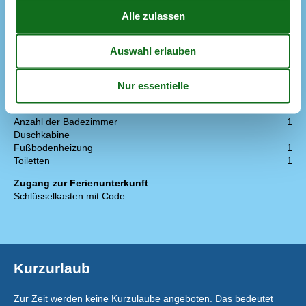
Internet drahtlos
Schlafverhältnisse
Anzahl der Schlafzimmer
3
Doppelbett (Anzahl der Schlafplätze)
2
Einzelbett (Anzahl der Schlafplätze)
4
Kinderbett
1
WC und Bad
Anzahl der Badezimmer
1
Duschkabine
Fußbodenheizung
1
Toiletten
1
Zugang zur Ferienunterkunft
Schlüsselkasten mit Code
Kurzurlaub
Zur Zeit werden keine Kurzulaube angeboten. Das bedeutet