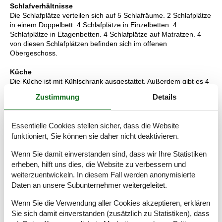
Schlafverhältnisse
Die Schlafplätze verteilen sich auf 5 Schlafräume. 2 Schlafplätze
in einem Doppelbett. 4 Schlafplätze in Einzelbetten. 4
Schlafplätze in Etagenbetten. 4 Schlafplätze auf Matratzen. 4
von diesen Schlafplätzen befinden sich im offenen
Obergeschoss.
Küche
Die Küche ist mit Kühlschrank ausgestattet. Außerdem gibt es 4
Induktions-Kochzonen, Umluftofen, Mikrowelle sowie
Zustimmung
Details
Geschirrspüler.
WC und Bad
Essentielle Cookies stellen sicher, dass die Website
Es gibt 2 Badezimmer mit Duschnische und 2 Toiletten.
funktioniert, Sie können sie daher nicht deaktivieren.
Fußbodenheizung in 2 Badezimmern. Es steht eine Sauna zur
Verfügung in der Sie sich so richtig entspannen können.
Wenn Sie damit einverstanden sind, dass wir Ihre Statistiken
erheben, hilft uns dies, die Website zu verbessern und
Whirlpool
weiterzuentwickeln. In diesem Fall werden anonymisierte
Entspannen Sie sich im Innen-Durchlauf-Whirlpool für 2
Daten an unsere Subunternehmer weitergeleitet.
Personen. Im Hot Tub für 6 Personen können Sie den Aufenthalt
im Freien genießen.
Wenn Sie die Verwendung aller Cookies akzeptieren, erklären
Sie sich damit einverstanden (zusätzlich zu Statistiken), dass
Multimedien