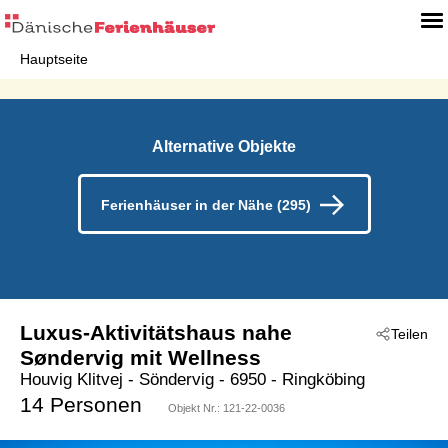
Hauptseite
Alternative Objekte
Ferienhäuser in der Nähe (295)
Luxus-Aktivitätshaus nahe
Teilen
Søndervig mit Wellness
Houvig Klitvej
 - Söndervig
 - 6950
 - Ringköbing
14 Personen
Objekt Nr.:
121-22-0036