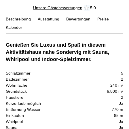
Unsere Gästebewertungen
5,0
Beschreibung
Ausstattung
Bewertungen
Preise
Kalender
Genießen Sie Luxus und Spaß in diesem
Aktivitätshaus nahe Søndervig mit Sauna,
Whirlpool und Indoor-Spielzimmer.
Schlafzimmer
5
Badezimmer
2
Wohnfläche
240 m²
Grundstück
6.800 m²
Haustiere
2
Kurzurlaub möglich
Ja
Entfernung Wasser
770 m
Einkaufen
85 m
Whirlpool
Ja
Sauna
Ja