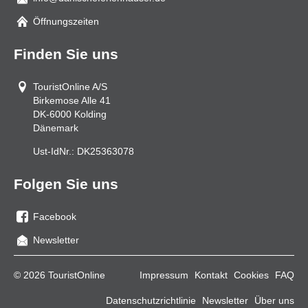
Mail
Öffnungszeiten
Finden Sie uns
TouristOnline A/S
Birkemose Alle 41
DK-6000
Kolding
Dänemark
Ust-IdNr.:
DK25363078
Folgen Sie uns
Facebook
Sie
Newsletter
uns
auf
© 2026 TouristOnline
Impressum
Kontakt
Cookies
FAQ
Facebook
Datenschutzrichtlinie
Newsletter
Über uns