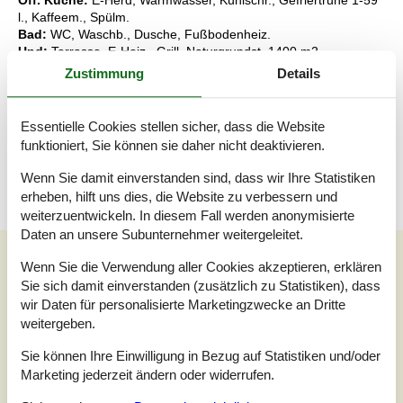
Off. Küche:
E-Herd, Warmwasser, Kühlschr., Gefriertruhe 1-59
l., Kaffeem., Spülm.
Bad:
WC, Waschb., Dusche, Fußbodenheiz.
Und:
Terrasse, E-Heiz., Grill, Naturgrundst. 1400 m2 ,
Nichtraucherhaus
Zustimmung
Details
Schlüsselinformationen
Das Ferienhaus steht Ihnen am Anreisetag ab 15:00 Uhr zur
Essentielle Cookies stellen sicher, dass die Website
Verfügung.
funktioniert, Sie können sie daher nicht deaktivieren.
Die Ausgabe des Schlüssels erfolgt im Servicebüro.
Wenn Sie damit einverstanden sind, dass wir Ihre Statistiken
erheben, hilft uns dies, die Website zu verbessern und
weiterzuentwickeln. In diesem Fall werden anonymisierte
Daten an unsere Subunternehmer weitergeleitet.
Unsere Gästebewertungen
Wenn Sie die Verwendung aller Cookies akzeptieren, erklären
Unsere Gästebewertungen
Externe Bewertungen
Sie sich damit einverstanden (zusätzlich zu Statistiken), dass
wir Daten für personalisierte Marketingzwecke an Dritte
weitergeben.
4,0
Bezogen auf
2
Bewertungen
Sie können Ihre Einwilligung in Bezug auf Statistiken und/oder
Marketing jederzeit ändern oder widerrufen.
Letzte Bewertung ist vom 23.07.2023