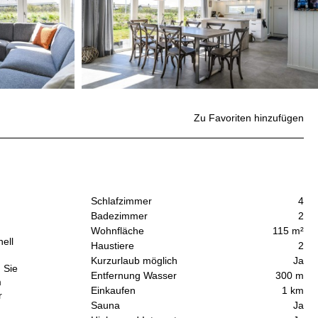
Zu Favoriten hinzufügen
Schlafzimmer
4
Badezimmer
2
Wohnfläche
115 m²
ell
Haustiere
2
Kurzurlaub möglich
Ja
 Sie
Entfernung Wasser
300 m
m
Einkaufen
1 km
r
Sauna
Ja