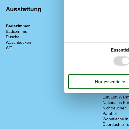
Ausstattung
Badezimmer
Diverse
Badezimmer
2
Anzahl Badez
Dusche
2
Anzahl Schlaf
Waschbecken
2
Baujahr
WC
2
Eingezäunt
Essentiel
Energiehaus
Geothermisch
Geschlossene
Haustier erlau
Hoch Geschwin
Internet
Ladegerät für 
CEE 
Luft/Luft Wä
Nationales Fe
Nichtraucher
Parabol
Wohnfläche in
Überdachte Te