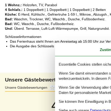
1 Wohnz.:
Holzofen, TV, Parabol
4 Schlafz.:
1 Doppelbett | 1 Doppelbett | 1 Doppelbett | 2 Betten
Küche:
E-Herd, Kühlschr., Gefriertruhe 1-59 l., Mikrow., Abzugsh.,
Bad:
Waschm, Trockner, WC, Waschb., Dusche, Fußbodenheiz.
Bad:
WC, Waschb., Dusche, Fußbodenheiz.
Und:
Überd. Terrasse, Luft-Luft-Wärmepumpe, Grill, Naturgrundst.
Schlüsselinformationen
Das Ferienhaus steht Ihnen am Anreisetag ab 15:00 Uhr zur Ve
Die Ausgabe des Schlüssels erfolgt im Servicebüro.
Zusti
Essentielle Cookies stellen siche
Wenn Sie damit einverstanden sin
weiterzuentwickeln. In diesem F
Unsere Gästebewertungen
Wenn Sie die Verwendung aller Co
Unsere Gästebewertungen
4,0
Externe Bewertungen
3,9
Daten für personalisierte Marke
4,0
Sie können Ihre Einwilligung in 
Bezogen auf
3
Bewertung
Siehe auch unsere
Datanschutzri