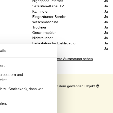
Highspeed Internet
Ja
Satelliten-/Kabel TV
Ja
Kaminofen
Ja
Eingezäunter Bereich
Ja
Waschmaschine
Ja
Trockner
Ja
Geschirrspüler
Ja
Nichtraucher
Ja
Ladestation für Elektroauto
Ja
Klimafreundlich
Ja
ails
Gesamte Ausstattung sehen
ren.
verbessern und
itet.
n
Sonnenstand über dem gewählten Objekt
😎
 zu Statistiken), dass wir
ufen.