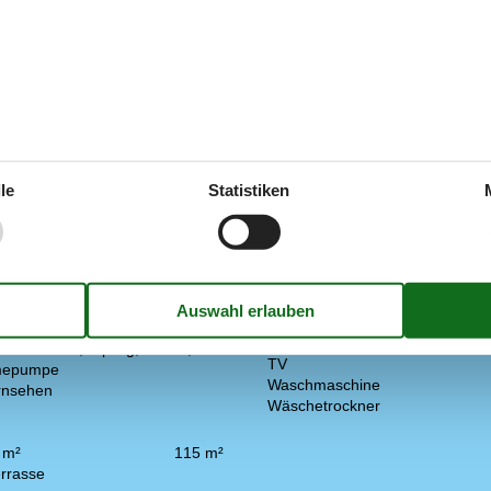
Draußen
immer
2
Bademöglichkeiten (Sandstrand
zimmer
4
Eingezäuntes Grundstück
2019
Gartengrill
Liegestühle
le
Statistiken
Terrasse
e Heizung
Überdachte Terrasse
 Terrasse
Drinnen
bt
Internetzugang
digkeits Internet
Kamin / Holzofen
Parabol
Elektroauto
Sauna
IEC-60309, 3-polig, 1-fach, 16A
TV
rmepumpe
Waschmaschine
rnsehen
Wäschetrockner
 m²
115 m²
rrasse