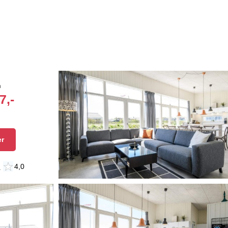
n
7,-
er
n
4,0