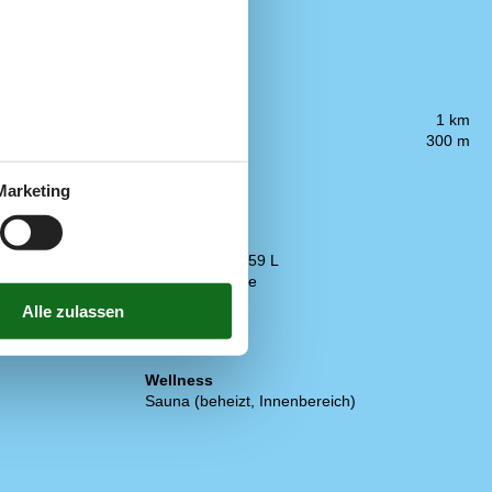
Entfernung
)
Einkauf
1 km
Küste
300 m
Küche
Marketing
Abzugshaube
Elektroherd
Gefriertruhe
Gefriertruhe 1-59 L
Kaffeemaschine
Kühlschrank
Mikrowelle
Spülmaschine
Wellness
Sauna (beheizt, Innenbereich)