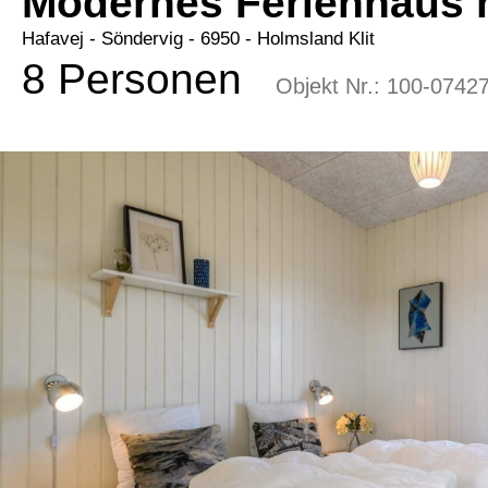
Modernes Ferienhaus 
Hafavej
 - Söndervig
 - 6950
 - Holmsland Klit
8 Personen
Objekt Nr.:
100-0742