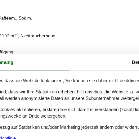
 Kaffeem., Spülm.
 1197 m2 , Nichtraucherhaus
rfügung.
mmung
Det
r, dass die Website funktioniert, Sie können sie daher nicht deaktivie
d, dass wir Ihre Statistiken erheben, hilft uns dies, die Website zu 
all werden anonymisierte Daten an unsere Subunternehmer weitergele
Siehe Häuser nebena
okies akzeptieren, erklären Sie sich damit einverstanden (zusätzlich
tingzwecke an Dritte weitergeben.
Bezug auf Statistiken und/oder Marketing jederzeit ändern oder widerr
en
chtlinie