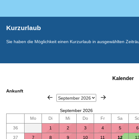
Kurzurlaub
Sie haben die Möglichkeit einen Kurzurlaub in ausgewählten Zeit
Kalender
Ankunft
September 2026
Mo
Di
Mi
Do
Fr
Sa
S
36
1
2
3
4
5
6
37
7
8
9
10
11
12
1