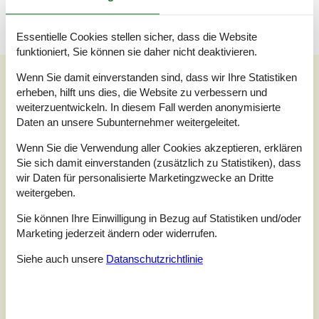
Essentielle Cookies stellen sicher, dass die Website
funktioniert, Sie können sie daher nicht deaktivieren.
Unsere Gästebewertungen
Wenn Sie damit einverstanden sind, dass wir Ihre Statistiken
erheben, hilft uns dies, die Website zu verbessern und
Unsere Gästebewertungen
Externe Bewertungen
weiterzuentwickeln. In diesem Fall werden anonymisierte
Daten an unsere Subunternehmer weitergeleitet.
3,0
Bezogen auf
1
Bewertung
Wenn Sie die Verwendung aller Cookies akzeptieren, erklären
Sie sich damit einverstanden (zusätzlich zu Statistiken), dass
wir Daten für personalisierte Marketingzwecke an Dritte
Bewertung ist vom 05.02.2023
weitergeben.
5
(0)
4
(0)
Sie können Ihre Einwilligung in Bezug auf Statistiken und/oder
3
(1)
Marketing jederzeit ändern oder widerrufen.
2
(0)
1
(0)
Siehe auch unsere
Datanschutzrichtlinie
Kommentare
Keine Bewertungen haben Kommentare.