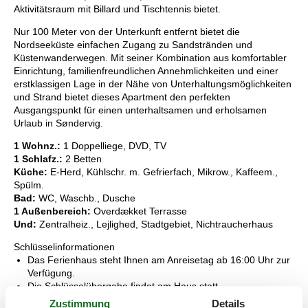
Aktivitätsraum mit Billard und Tischtennis bietet.
Nur 100 Meter von der Unterkunft entfernt bietet die
Nordseeküste einfachen Zugang zu Sandstränden und
Küstenwanderwegen. Mit seiner Kombination aus komfortabler
Einrichtung, familienfreundlichen Annehmlichkeiten und einer
erstklassigen Lage in der Nähe von Unterhaltungsmöglichkeiten
und Strand bietet dieses Apartment den perfekten
Ausgangspunkt für einen unterhaltsamen und erholsamen
Urlaub in Søndervig.
1 Wohnz.:
1 Doppelliege, DVD, TV
1 Schlafz.:
2 Betten
Küche:
E-Herd, Kühlschr. m. Gefrierfach, Mikrow., Kaffeem.,
Spülm.
Bad:
WC, Waschb., Dusche
1 Außenbereich:
Overdækket Terrasse
Und:
Zentralheiz., Lejlighed, Stadtgebiet, Nichtraucherhaus
Schlüsselinformationen
Das Ferienhaus steht Ihnen am Anreisetag ab 16:00 Uhr zur
Verfügung.
Die Schlüsselübergabe findet am Haus statt.
Dieses Haus ist Smart-Lock-fähig
Zustimmung
Details