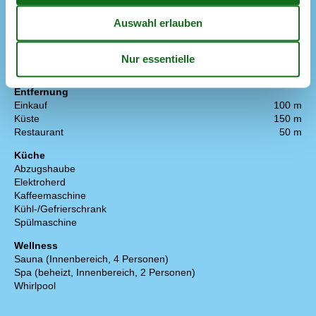
Kamin / Holzofen
Parabol
Sauna
TV
Waschmaschine
Wäschetrockner
Entfernung
Einkauf
100 m
Küste
150 m
Restaurant
50 m
Küche
Abzugshaube
Elektroherd
Kaffeemaschine
Kühl-/Gefrierschrank
Spülmaschine
Wellness
Sauna (Innenbereich, 4 Personen)
Spa (beheizt, Innenbereich, 2 Personen)
Whirlpool