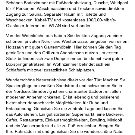
Schönes Badezimmer mit Fußbodenheizung, Dusche, Whirlpool
für 2 Personen, Waschmaschine und Trockner sowie direktem
Zugang zur Sauna. Separater Raum mit Toilette und
Waschbecken. Kabel-TV und kostenloses 100/100-Mbit/s-
Glasfaser-Internet mit WLAN sind vorhanden.
Von der Wohnküche aus haben Sie direkten Zugang zu einer
schönen, privaten Nord- und Westterrasse, umgeben von einem
Holzzaun mit guten Gartenmöbeln. Hier können Sie den Tag
genießen und den Grill zum Abendessen nutzen. Im ersten
Stock befinden sich zwei Doppelzimmer, beide mit zwei guten
Boxspringmatratzen. Im Wohnzimmer befindet sich ein
Schlafsofa mit zwei zusätzlichen Schlafplätzen.
Wunderschöne Naturerlebnisse direkt vor der Tür: Machen Sie
Spaziergänge am weißen Sandstrand und schwimmen Sie in
der Nordsee. Søndervig ist ein charmanter Badeort mit allen
modernen Annehmlichkeiten. Er ist lebendig und pulsierend,
bietet aber dennoch viele Möglichkeiten für Ruhe und
Entspannung. Genießen Sie die zentrale Lage und lassen Sie
das Auto stehen. Ein gut sortierter Supermarkt, eine Bäckerei,
Cafés, Restaurants, Einkaufsmöglichkeiten, Bowling, Minigolf
und ein Wasserpark sind alle zu Fuß erreichbar. Bringen Sie
Ihre Fahrräder mit und genießen Sie die wunderschöne Natur