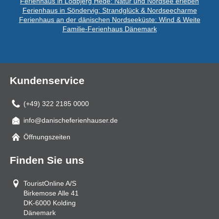
Ferienhaus in Lodbjerg Hede: Natur und Nordsee erleben
Ferienhaus in Söndervig: Strandglück & Nordseecharme
Ferienhaus an der dänischen Nordseeküste: Wind & Weite
Familie-Ferienhaus Dänemark
Kundenservice
(+49) 322 2185 0000
info@danischeferienhauser.de
Mail
Öffnungszeiten
Finden Sie uns
TouristOnline A/S
Birkemose Alle 41
DK-6000
Kolding
Dänemark