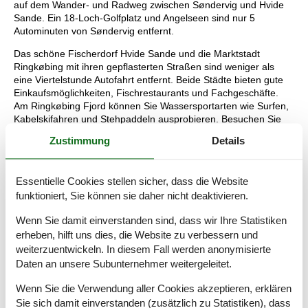
auf dem Wander- und Radweg zwischen Søndervig und Hvide
Sande. Ein 18-Loch-Golfplatz und Angelseen sind nur 5
Autominuten von Søndervig entfernt.
Das schöne Fischerdorf Hvide Sande und die Marktstadt
Ringkøbing mit ihren gepflasterten Straßen sind weniger als
eine Viertelstunde Autofahrt entfernt. Beide Städte bieten gute
Einkaufsmöglichkeiten, Fischrestaurants und Fachgeschäfte.
Am Ringkøbing Fjord können Sie Wassersportarten wie Surfen,
Kabelskifahren und Stehpaddeln ausprobieren. Besuchen Sie
auch den Leuchtturm Lyngvig, das Fischerhaus, Abelines Hof,
Zustimmung
Details
das Ringkøbing Museum, Naturkraft, den WOW-Aktivitätspark
und Stauning Whisky.
Essentielle Cookies stellen sicher, dass die Website
Freier Eintritt in den Danland Søndervig Wasserpark. Nicht für
Jugendgruppen mietbar.
funktioniert, Sie können sie daher nicht deaktivieren.
1 Wohnz.:
1 Doppelliege, Holzofen, TV, Kabel-TV
Wenn Sie damit einverstanden sind, dass wir Ihre Statistiken
2 Schlafz.:
1 Doppelbett | 1 Doppelbett
erheben, hilft uns dies, die Website zu verbessern und
Küche:
E-Herd, Kühl-Gefrier-Kombi, Abzugsh., Kaffeem.,
weiterzuentwickeln. In diesem Fall werden anonymisierte
Spülm.
Daten an unsere Subunternehmer weitergeleitet.
Bad:
Waschm, Trockner, Waschb., Dusche, Fußbodenheiz.,
gem
Wenn Sie die Verwendung aller Cookies akzeptieren, erklären
Toilette:
Sie sich damit einverstanden (zusätzlich zu Statistiken), dass