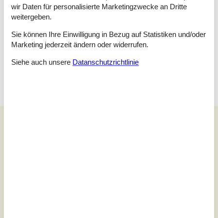
Und:
Terrasse, E-Heiz., Naturgrundst., gemütliche Möblierung,
wir Daten für personalisierte Marketingzwecke an Dritte
Dünenblick, Nichtraucherhaus, Wohnung
weitergeben.
Schlüsselinformationen
Sie können Ihre Einwilligung in Bezug auf Statistiken und/oder
Das Ferienhaus steht Ihnen am Anreisetag ab 16:00 Uhr zur
Verfügung.
Marketing jederzeit ändern oder widerrufen.
Die Schlüsselübergabe findet am Haus statt.
Siehe auch unsere
Datanschutzrichtlinie
Dieses Haus ist Smart-Lock-fähig
Unsere Gästebewertungen
Unsere Gästebewertungen
Externe Bewertungen
2,7
Bezogen auf
3
Bewertungen
Letzte Bewertung ist vom 21.09.2025
5
(0)
4
(1)