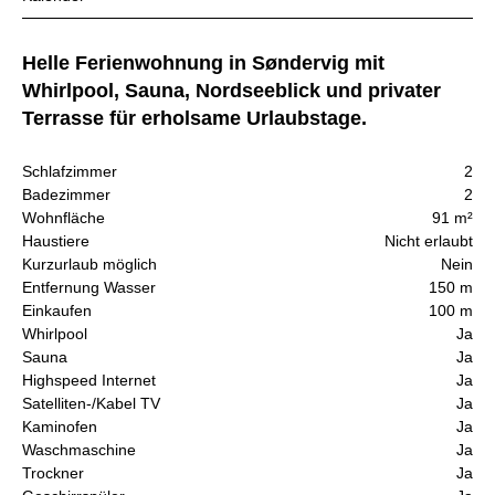
Helle Ferienwohnung in Søndervig mit
Whirlpool, Sauna, Nordseeblick und privater
Terrasse für erholsame Urlaubstage.
Schlafzimmer
2
Badezimmer
2
Wohnfläche
91 m²
Haustiere
Nicht erlaubt
Kurzurlaub möglich
Nein
Entfernung Wasser
150 m
Einkaufen
100 m
Whirlpool
Ja
Sauna
Ja
Highspeed Internet
Ja
Satelliten-/Kabel TV
Ja
Kaminofen
Ja
Waschmaschine
Ja
Trockner
Ja