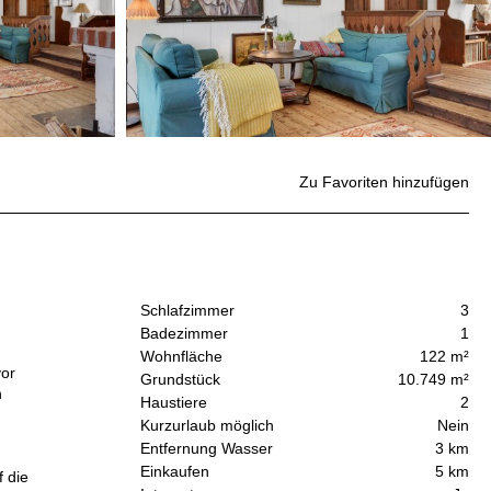
Zu Favoriten hinzufügen
Schlafzimmer
3
Badezimmer
1
Wohnfläche
122 m²
vor
Grundstück
10.749 m²
n
Haustiere
2
,
Kurzurlaub möglich
Nein
Entfernung Wasser
3 km
Einkaufen
5 km
 die