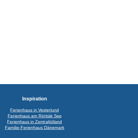
Inspiration
Ferienhaus in Vesterlund
Ferienhaus am Rörbäk See
Ferienhaus in Zentraljütland
Familie-Ferienhaus Dänemark