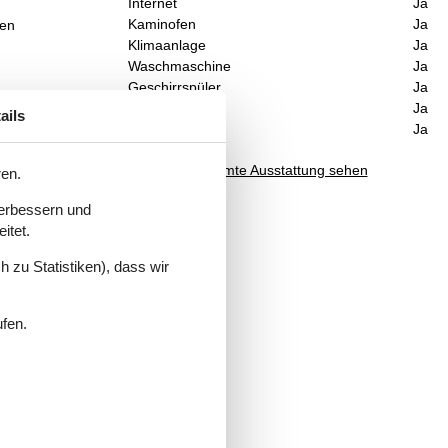
Internet
Ja
Kaminofen
Ja
den
Klimaanlage
Ja
Waschmaschine
Ja
Geschirrspüler
Ja
Nichtraucher
Ja
ails
Klimafreundlich
Ja
Gesamte Ausstattung sehen
ren.
verbessern und
itet.
 zu Statistiken), dass wir
ufen.