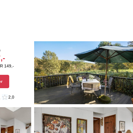
n
,-
R 149,-
er
n
2,0