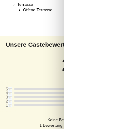
Terrasse
Offene Terrasse
Unsere Gästebewertungen
Uns
2,0
Bezogen auf
1
Bewertun
Bewertung ist vom 14.09.2025
5
4
3
2
1
Kommentare
Keine Bewertungen haben Kommentare auf
1 Bewertung hat einen Kommentar in einer ande