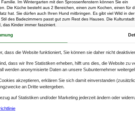
r Familie. Im Wintergarten mit den Sprossenfenstern können Sie ein
elen. Die Küche besteht aus 2 Bereichen, einen zum Kochen, einen für 
tz hat. Sie dürfen auch Ihren Hund mitbringen. Es gibt viel Wild in der
 Stil des Badezimmers passt gut zum Rest des Hauses. Die Kulturstadt
, das Kinder immer fasziniert.
mmung
Det
r, dass die Website funktioniert, Sie können sie daher nicht deaktivie
d, dass wir Ihre Statistiken erheben, hilft uns dies, die Website zu 
all werden anonymisierte Daten an unsere Subunternehmer weitergele
okies akzeptieren, erklären Sie sich damit einverstanden (zusätzlich
tingzwecke an Dritte weitergeben.
Bezug auf Statistiken und/oder Marketing jederzeit ändern oder widerr
chtlinie
anne