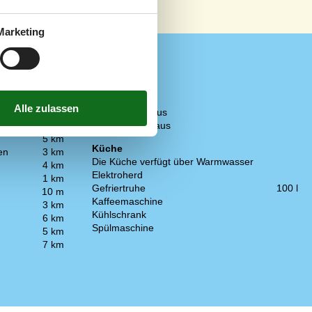
Marketing
Konzepte
5 km
Energiesparhaus
3 km
Rauchfreies Haus
5 km
Küche
en
3 km
Die Küche verfügt über Warmwasser
4 km
Elektroherd
1 km
Gefriertruhe
100 l
10 m
Kaffeemaschine
3 km
Kühlschrank
6 km
Spülmaschine
5 km
7 km