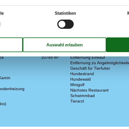
le
Statistiken
In der Nähe
Die nächste Stadt
arkplatz auf dem Gelände
2
Entf. zum Wasser/Baden
ck
10749 m²
Entfernung Einkauf
Entfernung zu Angelmöglichkeit
Geschäft für Tierfutter
Hundestrand
 Kamin
Hundewald
Minigolf
ßbodenheizung
Nächstes Restaurant
Schwimmbad
Tierarzt
los)