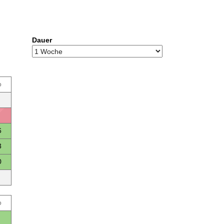
Dauer
o
6
3
0
o