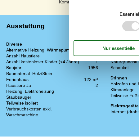
Essentiel
Ausstattung
Diverse
Draußen
Alternative Heizung, Wärmepumpe
Gartenmöbel
Anzahl Haustiere
2
Kostenloser P
Anzahl kostenloser Kinder (<4 Jahre)
1
Naturgrundstü
Baujahr
1956
Schaukel
Baumaterial: Holz/Stein
Drinnen
Ferienhaus
122 m²
Holzofen und
Haustiere Ja
2
Klimaanlage
Heizung, Elektroheizung
Teilweise Fu
Staubsauger
Teilweise isoliert
Elektrogeräte
Verbrauchskosten exkl.
Internet (draht
Waschmaschine