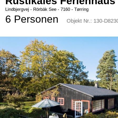
Rustikales Ferienhaus 
Lindbjergvej
 - Rörbäk See
 - 7160
 - Tørring
6 Personen
Objekt Nr.:
130-D823