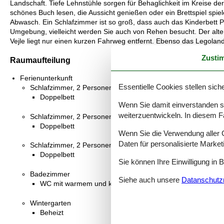
Landschaft. Tiefe Lehnstühle sorgen für Behaglichkeit im Kreise de
schönes Buch lesen, die Aussicht genießen oder ein Brettspiel spi
Abwasch. Ein Schlafzimmer ist so groß, dass auch das Kinderbett Pla
Umgebung, vielleicht werden Sie auch von Rehen besucht. Der alte
Vejle liegt nur einen kurzen Fahrweg entfernt. Ebenso das Legoland
Zusti
Raumaufteilung
Ferienunterkunft
Essentielle Cookies stellen siche
Schlafzimmer, 2 Personen
Doppelbett
Wenn Sie damit einverstanden sin
weiterzuentwickeln. In diesem F
Schlafzimmer, 2 Personen
Doppelbett
Wenn Sie die Verwendung aller Co
Daten für personalisierte Marke
Schlafzimmer, 2 Personen
Doppelbett
Sie können Ihre Einwilligung in 
Badezimmer
Siehe auch unsere
Datanschutzri
WC mit warmem und kaltem Wasser, Dusche und Badew
Wintergarten
Beheizt