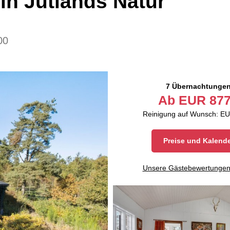
in Jütlands Natur
00
7 Übernachtunge
Ab
EUR
877
Reinigung auf Wunsch: EU
Preise und Kalend
Unsere Gästebewertunge