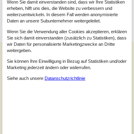
machen, wo die Zeit 1958 endete. Skarregaard liegt in einer
Wenn Sie damit einverstanden sind, dass wir Ihre Statistiken
wunderschönen Landschaft, hinunter zu den 2 Skarre Inseln.
erheben, hilft uns dies, die Website zu verbessern und
Hier gibt es ein reiches Vogel- und Wildtierleben.
weiterzuentwickeln. In diesem Fall werden anonymisierte
Mors ist 367 Quadratkilometer echte Urlaubserlebnisse.
Daten an unsere Subunternehmer weitergeleitet.
Wenn Sie die Verwendung aller Cookies akzeptieren, erklären
Sie sich damit einverstanden (zusätzlich zu Statistiken), dass
wir Daten für personalisierte Marketingzwecke an Dritte
Unsere Gästebewertungen
weitergeben.
Unsere Gästebewertungen
Sie können Ihre Einwilligung in Bezug auf Statistiken und/oder
Marketing jederzeit ändern oder widerrufen.
4,0
Siehe auch unsere
Datanschutzrichtlinie
Bezogen auf
2
Bewertungen
Letzte Bewertung ist vom 14.08.2024
5
(0)
4
(2)
3
(0)
2
(0)
1
(0)
Kommentare