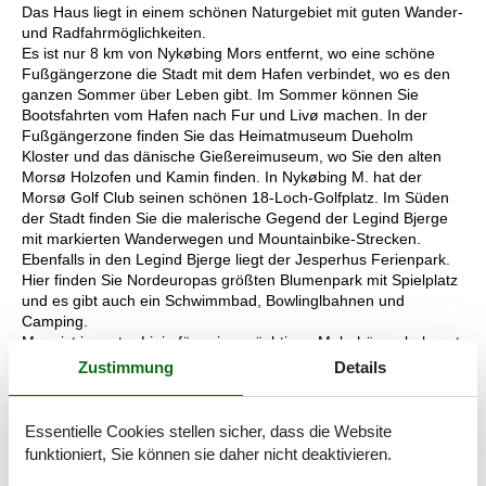
Das Haus liegt in einem schönen Naturgebiet mit guten Wander-
und Radfahrmöglichkeiten.
Es ist nur 8 km von Nykøbing Mors entfernt, wo eine schöne
Fußgängerzone die Stadt mit dem Hafen verbindet, wo es den
ganzen Sommer über Leben gibt. Im Sommer können Sie
Bootsfahrten vom Hafen nach Fur und Livø machen. In der
Fußgängerzone finden Sie das Heimatmuseum Dueholm
Kloster und das dänische Gießereimuseum, wo Sie den alten
Morsø Holzofen und Kamin finden. In Nykøbing M. hat der
Morsø Golf Club seinen schönen 18-Loch-Golfplatz. Im Süden
der Stadt finden Sie die malerische Gegend der Legind Bjerge
mit markierten Wanderwegen und Mountainbike-Strecken.
Ebenfalls in den Legind Bjerge liegt der Jesperhus Ferienpark.
Hier finden Sie Nordeuropas größten Blumenpark mit Spielplatz
und es gibt auch ein Schwimmbad, Bowlinglbahnen und
Camping.
Mors ist in erster Linie für seine mächtigen Molarhänge bekannt,
die sich hoch über der Küste des nördlichen Teils der Insel
Zustimmung
Details
erheben. Hanklit und Feggeklit sind die bekanntesten
Molarklippen. Funde aus dem Molar sind im Fossilien- und
Molarmuseum zu sehen, die die etwa 55 Millionen Jahre alte
Essentielle Cookies stellen sicher, dass die Website
Geschichte erzählen. Von hier aus können Sie eine schöne
funktioniert, Sie können sie daher nicht deaktivieren.
Wanderung durch das Landwirtschaftsmuseum Skarregaard