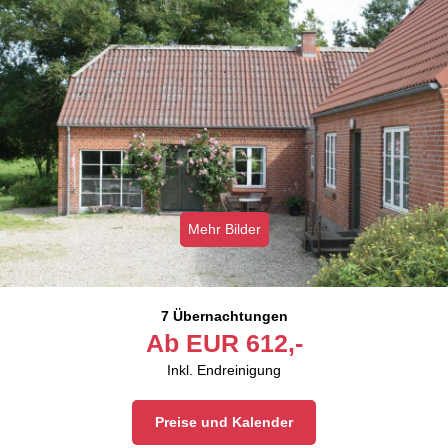
Mehr Bilder
7 Übernachtungen
Ab
EUR
612,-
Inkl. Endreinigung
Preise und Kalender