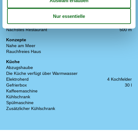
In der Nähe
Die nächste Stadt
500 m
Entf. zum Wasser/Baden
300 m
Entfernung Einkauf
500 m
Nächstes Restaurant
500 m
Konzepte
Nahe am Meer
Rauchfreies Haus
Küche
Abzugshaube
Die Küche verfügt über Warmwasser
Elektroherd
4 Kochfelder
Gefrierbox
30 l
Kaffeemaschine
Kühlschrank
Spülmaschine
Zusätzlicher Kühlschrank