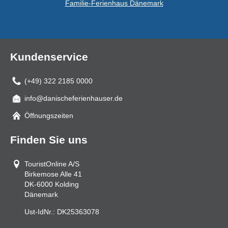
Familie-Ferienhaus Dänemark
Kundenservice
(+49) 322 2185 0000
info@danischeferienhauser.de
Mail
Öffnungszeiten
Finden Sie uns
TouristOnline A/S
Birkemose Alle 41
DK-6000
Kolding
Dänemark
Ust-IdNr.:
DK25363078