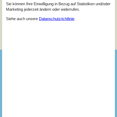
Sie können Ihre Einwilligung in Bezug auf Statistiken und/oder
Siehe stattdessen 1 externe Bewertung.
Marketing jederzeit ändern oder widerrufen.
Siehe auch unsere
Datanschutzrichtlinie
Siehe Häuser nebenan
Sonnenstand über dem gewählten Objekt
😎
Ausstattung
Aktiv. drinnen
Indoor-Spiele
Aktivitäten
Angelmöglichkeit, Meer
Krokette
Stangentennis
Badezimmer
TOILETTE. Heißes und kaltes Wasser