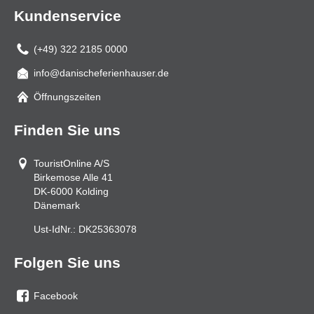
Kundenservice
(+49) 322 2185 0000
info@danischeferienhauser.de
Mail
Öffnungszeiten
Finden Sie uns
TouristOnline A/S
Birkemose Alle 41
DK-6000
Kolding
Dänemark
Ust-IdNr.:
DK25363078
Folgen Sie uns
Facebook
Sie