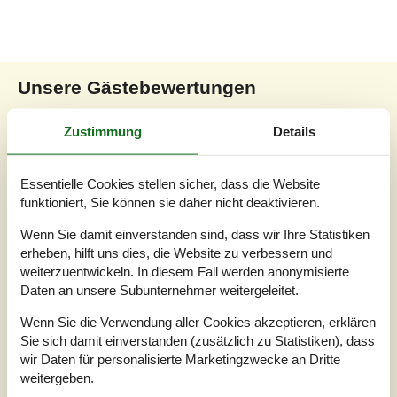
Unsere Gästebewertungen
Unsere Gästebewertungen
Externe Bewertungen
Zustimmung
Details
4,0
Bezogen auf
4
Bewertungen
Essentielle Cookies stellen sicher, dass die Website
funktioniert, Sie können sie daher nicht deaktivieren.
Letzte Bewertung ist vom 07.06.2026
Wenn Sie damit einverstanden sind, dass wir Ihre Statistiken
5
(1)
erheben, hilft uns dies, die Website zu verbessern und
4
(2)
weiterzuentwickeln. In diesem Fall werden anonymisierte
3
(1)
2
(0)
Daten an unsere Subunternehmer weitergeleitet.
1
(0)
Wenn Sie die Verwendung aller Cookies akzeptieren, erklären
Kommentare
Sie sich damit einverstanden (zusätzlich zu Statistiken), dass
Keine Bewertungen haben Kommentare auf Deutsch
wir Daten für personalisierte Marketingzwecke an Dritte
1 Bewertung hat einen Kommentar in einer anderen Sprache.
weitergeben.