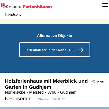
Hauptseite
Alternative Objekte
Ferienhäuser in der Nähe (132)
Holzferienhaus mit Meerblick und
Teilen
Garten in Gudhjem
Nørreløkke
 - Melsted
 - 3760
 - Gudhjem
6 Personen
Objekt Nr.:
130-I57152