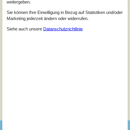
4,0
Bezogen auf
1
Bewertung
weitergeben.
Sie können Ihre Einwilligung in Bezug auf Statistiken und/oder
Bewertung ist vom 30.11.2025
Marketing jederzeit ändern oder widerrufen.
5
Siehe auch unsere
Datanschutzrichtlinie
(0)
4
(1)
3
(0)
2
(0)
1
(0)
Kommentare
Keine Bewertungen haben Kommentare.
Siehe stattdessen 1 externe Bewertung.
Siehe Häuser nebenan
Sonnenstand über dem gewählten Objekt
😎