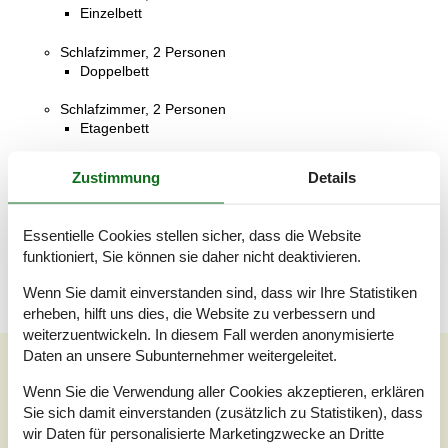
Einzelbett
Schlafzimmer, 2 Personen
Doppelbett
Schlafzimmer, 2 Personen
Etagenbett
Badezimmer
Zustimmung
Details
WC mit warmem und kaltem Wasser, Dusche
Terrasse
Essentielle Cookies stellen sicher, dass die Website
Offene Terrasse
funktioniert, Sie können sie daher nicht deaktivieren.
Wenn Sie damit einverstanden sind, dass wir Ihre Statistiken
erheben, hilft uns dies, die Website zu verbessern und
weiterzuentwickeln. In diesem Fall werden anonymisierte
Daten an unsere Subunternehmer weitergeleitet.
Unsere Gästebewertungen
Wenn Sie die Verwendung aller Cookies akzeptieren, erklären
Unsere Gästebewertungen
Externe Bewertungen
Sie sich damit einverstanden (zusätzlich zu Statistiken), dass
wir Daten für personalisierte Marketingzwecke an Dritte