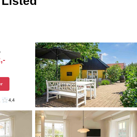
 Listed
n
,-
er
n
4,4