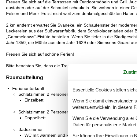
Freuen Sie sich auf die Terrassen mit Outdoormöbeln und Grill. Au
austoben oder auf der Schaukel schaukeln. Sie wohnen in einer Ge
Felsen und Meer. Es ist nicht weit zum denkmalgeschützten Hafen 
2 km entfernt erwartet Sie Svaneke, ein Schaufenster der moderne
Leckereien aus der Süßwarenfabrik, dem Schokoladenladen oder Bül
„Gammeldaws“-Eistüte bestellen. Wenn Sie tiefer in die Stadtgesc
Jahr 1350, die Mühle aus dem Jahr 1629 oder Siemsens Gaard aus
Freuen Sie sich auf schöne Ferien!
Bitte beachten Sie, dass die Treppe zum 1. Stock etwas steil ist. De
Zusti
Raumaufteilung
Ferienunterkunft
Essentielle Cookies stellen siche
Schlafzimmer, 2 Personen
Einzelbett
Wenn Sie damit einverstanden sin
weiterzuentwickeln. In diesem F
Schlafzimmer, 2 Personen
Doppelbett
Wenn Sie die Verwendung aller Co
Daten für personalisierte Marke
Badezimmer
WC mit warmem und kaltem Wasser, Dusche
Sie können Ihre Einwilligung in 