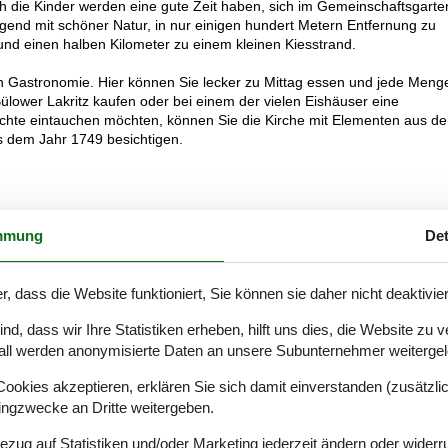
ch die Kinder werden eine gute Zeit haben, sich im Gemeinschaftsgarte
gend mit schöner Natur, in nur einigen hundert Metern Entfernung zu
und einen halben Kilometer zu einem kleinen Kiesstrand.
n Gastronomie. Hier können Sie lecker zu Mittag essen und jede Meng
ower Lakritz kaufen oder bei einem der vielen Eishäuser eine
hichte eintauchen möchten, können Sie die Kirche mit Elementen aus d
 dem Jahr 1749 besichtigen.
r Garten wird mit den Inseraten I65836 und -46 geteilt.
mmung
Det
r, dass die Website funktioniert, Sie können sie daher nicht deaktivie
d, dass wir Ihre Statistiken erheben, hilft uns dies, die Website zu 
all werden anonymisierte Daten an unsere Subunternehmer weitergele
okies akzeptieren, erklären Sie sich damit einverstanden (zusätzlich
tingzwecke an Dritte weitergeben.
Bezug auf Statistiken und/oder Marketing jederzeit ändern oder widerr