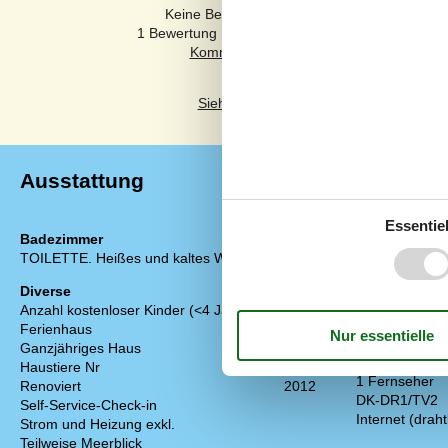
Keine Bewertungen haben Kommentare auf
1 Bewertung hat einen Kommentar in einer ande
Siehe stattdessen 3 externe Bewertung
Ausstattung
Essentiel
Badezimmer
Draußen
TOILETTE. Heißes und kaltes Wasser
Gartenmöbel
Grill
Diverse
Anzahl kostenloser Kinder (<4 Jahre)
1
Drinnen
Ferienhaus
75 m²
Fußbodenheiz
Ganzjähriges Haus
Elektrogeräte
Haustiere Nr
1 Fernseher
Renoviert
2012
DK-DR1/TV2
Self-Service-Check-in
Internet (draht
Strom und Heizung exkl.
Teilweise Meerblick