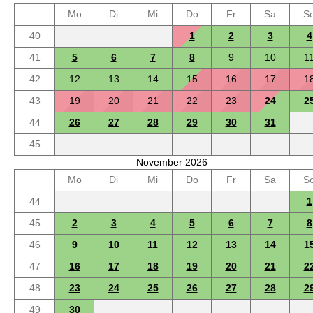
Mo
Di
Mi
Do
Fr
Sa
S
40
1
2
3
4
41
5
6
7
8
9
10
1
42
12
13
14
15
16
17
1
43
19
20
21
22
23
24
2
44
26
27
28
29
30
31
45
November 2026
Mo
Di
Mi
Do
Fr
Sa
S
44
1
45
2
3
4
5
6
7
8
46
9
10
11
12
13
14
1
47
16
17
18
19
20
21
2
48
23
24
25
26
27
28
2
49
30