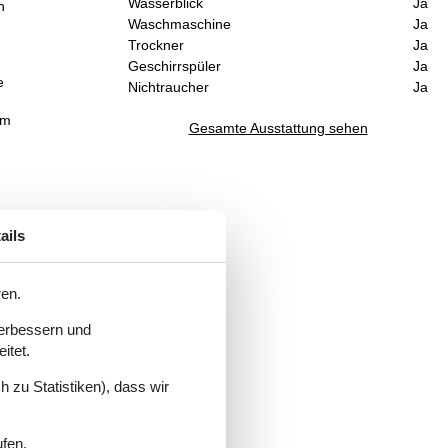
Wasserblick
Ja
n
Waschmaschine
Ja
Trockner
Ja
Geschirrspüler
Ja
e
Nichtraucher
Ja
em
Gesamte Ausstattung sehen
ails
ren.
verbessern und
itet.
 zu Statistiken), dass wir
ufen.