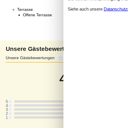
Siehe auch unsere
Datanschutzri
Terrasse
Offene Terrasse
Unsere Gästebewertungen
Unsere Gästebewertungen
4,4
Externe Bewertungen
4,7
4,4
Bezogen auf
5
Bewertung
Letzte Bewertung ist vom 12.07.2026
5
4
3
2
1
Kommentare