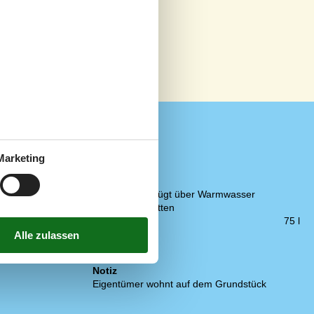
Marketing
Küche
2 km
Abzugshaube
800 m
Die Küche verfügt über Warmwasser
2,5 km
Elektrische Platten
n
300 m
Gefriertruhe
75 l
20 km
Kühlschrank
Spülmaschine
Notiz
Eigentümer wohnt auf dem Grundstück