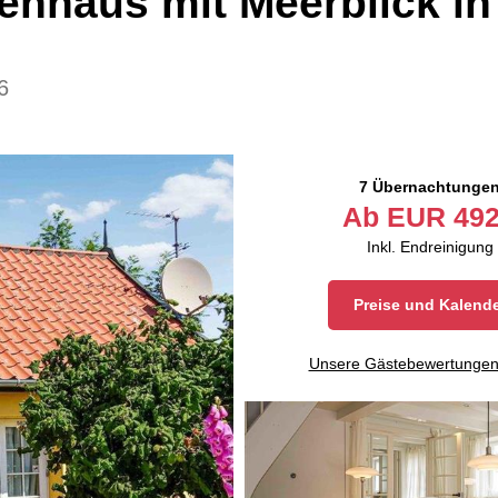
ienhaus mit Meerblick in
6
7 Übernachtunge
Ab
EUR
492
Inkl. Endreinigung
Preise und Kalend
Unsere Gästebewertunge