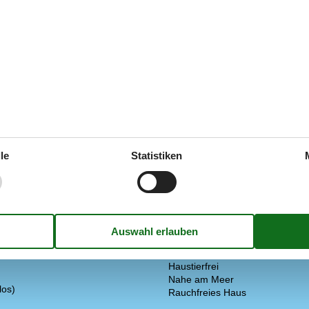
 Deutsch
ren Sprache.
en.
le
Statistiken
In der Nähe
Die nächste Stadt
Entf. zum Wasser/Baden
Entfernung Einkauf
Entfernung zu alt. Wasser/Bade
ung im Badezimmer
Golfplatz
Konzepte
Haustierfrei
Nahe am Meer
los)
Rauchfreies Haus