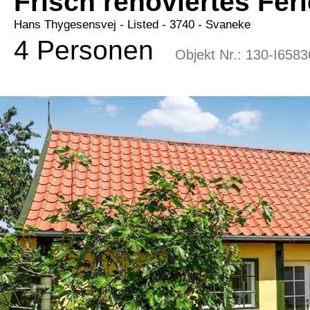
Frisch renoviertes Fer
Hans Thygesensvej
 - Listed
 - 3740
 - Svaneke
4 Personen
Objekt Nr.:
130-I6583