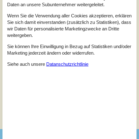
Daten an unsere Subunternehmer weitergeleitet.
Letzte Bewertung ist vom 26.07.2026
Wenn Sie die Verwendung aller Cookies akzeptieren, erklären
5
(3)
Sie sich damit einverstanden (zusätzlich zu Statistiken), dass
4
(2)
3
(1)
wir Daten für personalisierte Marketingzwecke an Dritte
2
(1)
weitergeben.
1
(0)
Sie können Ihre Einwilligung in Bezug auf Statistiken und/oder
Kommentare
Keine Bewertungen haben Kommentare auf Deutsch
Marketing jederzeit ändern oder widerrufen.
3 Bewertungen haben Kommentare in anderen Sprachen.
Siehe auch unsere
Datanschutzrichtlinie
Siehe stattdessen 21 externe Bewertungen.
Siehe Häuser nebenan
Sonnenstand über dem gewählten Objekt
😎