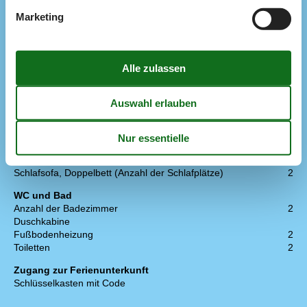
Multimedien
Marketing
> 3 dänische Sender
Anzahl der Fernseher
1
CD-Player
Internet drahtlos
Radio
Smart TV
1
Schlafverhältnisse
Anzahl der Schlafzimmer
3
Doppelbett (Anzahl der Schlafplätze)
4
Kinderbett
1
Nische (Anzahl der Schlafplätze)
2
Schlafsofa, Doppelbett (Anzahl der Schlafplätze)
2
WC und Bad
Anzahl der Badezimmer
2
Duschkabine
Fußbodenheizung
2
Toiletten
2
Zugang zur Ferienunterkunft
Schlüsselkasten mit Code