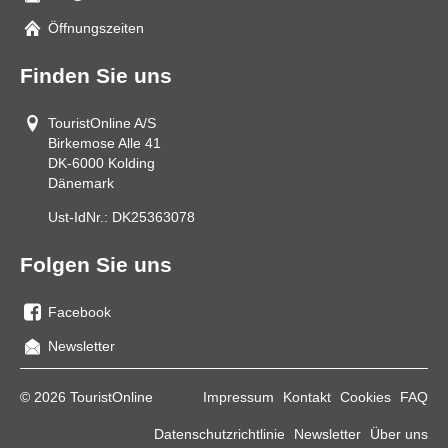
Mail
Öffnungszeiten
Finden Sie uns
TouristOnline A/S
Birkemose Alle 41
DK-6000
Kolding
Dänemark
Ust-IdNr.:
DK25363078
Folgen Sie uns
Facebook
Sie
Newsletter
uns
auf
© 2026 TouristOnline
Impressum
Kontakt
Cookies
FAQ
Facebook
Datenschutzrichtlinie
Newsletter
Über uns