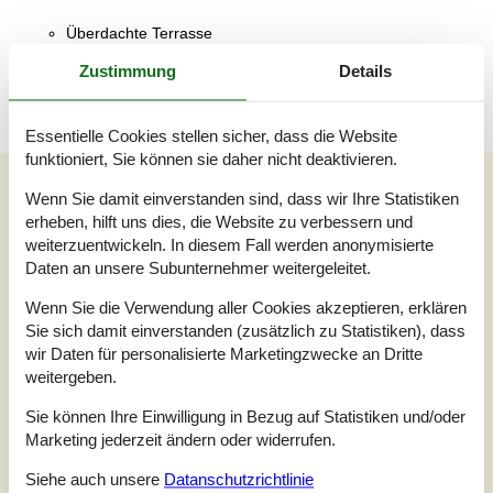
Überdachte Terrasse
Offene und überdachte Terrasse
Zustimmung
Details
Essentielle Cookies stellen sicher, dass die Website
funktioniert, Sie können sie daher nicht deaktivieren.
Unsere Gästebewertungen
Wenn Sie damit einverstanden sind, dass wir Ihre Statistiken
Unsere Gästebewertungen
erheben, hilft uns dies, die Website zu verbessern und
weiterzuentwickeln. In diesem Fall werden anonymisierte
4,0
Daten an unsere Subunternehmer weitergeleitet.
Bezogen auf
1
Bewertung
Wenn Sie die Verwendung aller Cookies akzeptieren, erklären
Sie sich damit einverstanden (zusätzlich zu Statistiken), dass
Bewertung ist vom 24.07.2022
wir Daten für personalisierte Marketingzwecke an Dritte
weitergeben.
5
(0)
4
(1)
Sie können Ihre Einwilligung in Bezug auf Statistiken und/oder
3
(0)
2
(0)
Marketing jederzeit ändern oder widerrufen.
1
(0)
Siehe auch unsere
Datanschutzrichtlinie
Kommentare