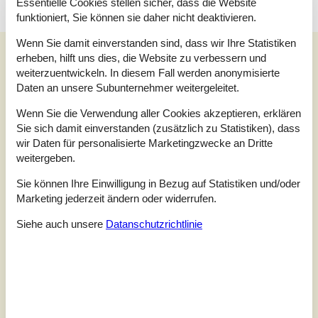
Essentielle Cookies stellen sicher, dass die Website
funktioniert, Sie können sie daher nicht deaktivieren.
Wenn Sie damit einverstanden sind, dass wir Ihre Statistiken
Unsere Gästebewertungen
erheben, hilft uns dies, die Website zu verbessern und
weiterzuentwickeln. In diesem Fall werden anonymisierte
Unsere Gästebewertungen
Daten an unsere Subunternehmer weitergeleitet.
5,0
Wenn Sie die Verwendung aller Cookies akzeptieren, erklären
Bezogen auf
2
Bewertungen
Sie sich damit einverstanden (zusätzlich zu Statistiken), dass
wir Daten für personalisierte Marketingzwecke an Dritte
Letzte Bewertung ist vom 13.09.2025
weitergeben.
5
Sie können Ihre Einwilligung in Bezug auf Statistiken und/oder
(2)
4
(0)
Marketing jederzeit ändern oder widerrufen.
3
(0)
2
(0)
1
(0)
Siehe auch unsere
Datanschutzrichtlinie
Kommentare
Keine Bewertungen haben Kommentare auf Deutsch
1 Bewertung hat einen Kommentar in einer anderen Sprache.