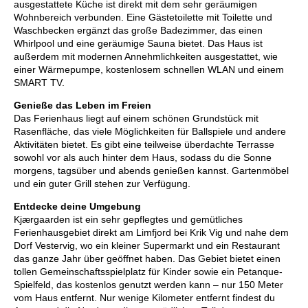
ausgestattete Küche ist direkt mit dem sehr geräumigen
Wohnbereich verbunden. Eine Gästetoilette mit Toilette und
Waschbecken ergänzt das große Badezimmer, das einen
Whirlpool und eine geräumige Sauna bietet. Das Haus ist
außerdem mit modernen Annehmlichkeiten ausgestattet, wie
einer Wärmepumpe, kostenlosem schnellen WLAN und einem
SMART TV.
Genieße das Leben im Freien
Das Ferienhaus liegt auf einem schönen Grundstück mit
Rasenfläche, das viele Möglichkeiten für Ballspiele und andere
Aktivitäten bietet. Es gibt eine teilweise überdachte Terrasse
sowohl vor als auch hinter dem Haus, sodass du die Sonne
morgens, tagsüber und abends genießen kannst. Gartenmöbel
und ein guter Grill stehen zur Verfügung.
Entdecke deine Umgebung
Kjærgaarden ist ein sehr gepflegtes und gemütliches
Ferienhausgebiet direkt am Limfjord bei Krik Vig und nahe dem
Dorf Vestervig, wo ein kleiner Supermarkt und ein Restaurant
das ganze Jahr über geöffnet haben. Das Gebiet bietet einen
tollen Gemeinschaftsspielplatz für Kinder sowie ein Petanque-
Spielfeld, das kostenlos genutzt werden kann – nur 150 Meter
vom Haus entfernt. Nur wenige Kilometer entfernt findest du