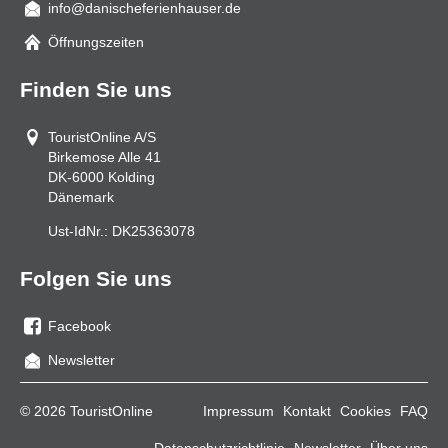
info@danischeferienhauser.de
Mail
Öffnungszeiten
Finden Sie uns
TouristOnline A/S
Birkemose Alle 41
DK-6000
Kolding
Dänemark
Ust-IdNr.:
DK25363078
Folgen Sie uns
Facebook
Sie
Newsletter
uns
auf
© 2026 TouristOnline
Impressum
Kontakt
Cookies
FAQ
Facebook