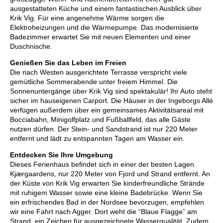
ausgestatteten Küche und einem fantastischen Ausblick über
Krik Vig. Für eine angenehme Wärme sorgen die
Elektroheizungen und die Wärmepumpe. Das modernisierte
Badezimmer erwartet Sie mit neuen Elementen und einer
Duschnische.
Genießen Sie das Leben im Freien
Die nach Westen ausgerichtete Terrasse verspricht viele
gemütliche Sommerabende unter freiem Himmel. Die
Sonnenuntergänge über Krik Vig sind spektakulär! Ihr Auto steht
sicher im hauseigenen Carport. Die Häuser in der Ingeborgs Allé
verfügen außerdem über ein gemeinsames Aktivitätsareal mit
Bocciabahn, Minigolfplatz und Fußballfeld, das alle Gäste
nutzen dürfen. Der Stein- und Sandstrand ist nur 220 Meter
entfernt und lädt zu entspannten Tagen am Wasser ein.
Entdecken Sie Ihre Umgebung
Dieses Ferienhaus befindet sich in einer der besten Lagen
Kjærgaardens, nur 220 Meter von Fjord und Strand entfernt. An
der Küste von Krik Vig erwarten Sie kinderfreundliche Strände
mit ruhigem Wasser sowie eine kleine Badebrücke. Wenn Sie
ein erfrischendes Bad in der Nordsee bevorzugen, empfehlen
wir eine Fahrt nach Agger. Dort weht die “Blaue Flagge” am
Strand, ein Zeichen für ausgezeichnete Wasserqualität. Zudem