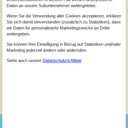
Daten an unsere Subunternehmer weitergeleitet.
4,0
Bezogen auf
2
Bewertungen
Wenn Sie die Verwendung aller Cookies akzeptieren, erklären
Sie sich damit einverstanden (zusätzlich zu Statistiken), dass
wir Daten für personalisierte Marketingzwecke an Dritte
Letzte Bewertung ist vom 18.08.2024
weitergeben.
5
(0)
4
(2)
Sie können Ihre Einwilligung in Bezug auf Statistiken und/oder
3
(0)
Marketing jederzeit ändern oder widerrufen.
2
(0)
1
(0)
Siehe auch unsere
Datanschutzrichtlinie
Kommentare
Keine Bewertungen haben Kommentare.
Siehe Häuser nebenan
Sonnenstand über dem gewählten Objekt
😎
Ausstattung