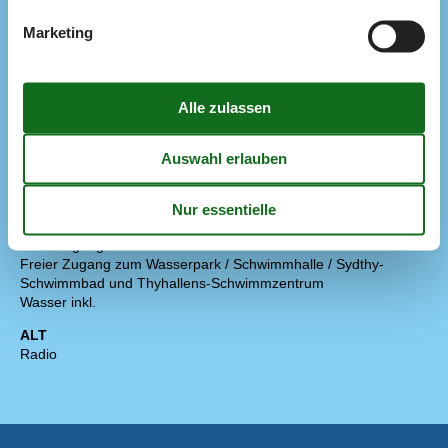
Sonnenschirm
1
Marketing
Teilw. überdachte Terrasse
Diverse
Fußbodenheizung
Stockbett
90 x 195 cm
Regeln
Aufladung von Elektroautos nicht erlaubt
HAUSTIER NICHT ERLAUBT
Rauchen verboten
Preis inbegriffen
Endreinigung inkl.
Freier Zugang zum Wasserpark / Schwimmhalle / Sydthy-
Schwimmbad und Thyhallens-Schwimmzentrum
Wasser inkl.
ALT
Radio