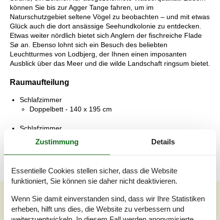
können Sie bis zur Agger Tange fahren, um im
Naturschutzgebiet seltene Vögel zu beobachten – und mit etwas
Glück auch die dort ansässige Seehundkolonie zu entdecken.
Etwas weiter nördlich bietet sich Anglern der fischreiche Flade
Sø an. Ebenso lohnt sich ein Besuch des beliebten
Leuchtturmes von Lodbjerg, der Ihnen einen imposanten
Ausblick über das Meer und die wilde Landschaft ringsum bietet.
Raumaufteilung
Schlafzimmer
Doppelbett - 140 x 195 cm
Schlafzimmer
Doppelbett - 140 x 195 cm
Zustimmung
Details
Essentielle Cookies stellen sicher, dass die Website
funktioniert, Sie können sie daher nicht deaktivieren.
Unsere Gästebewertungen
Wenn Sie damit einverstanden sind, dass wir Ihre Statistiken
erheben, hilft uns dies, die Website zu verbessern und
Unsere Gästebewertungen
weiterzuentwickeln. In diesem Fall werden anonymisierte