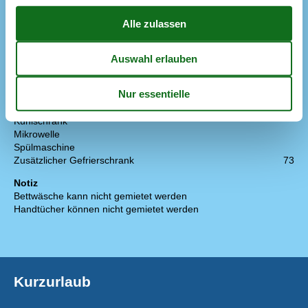
Konzepte
Hochwertige Gartenmöbel
Rauchfreies Haus
Küche
Die Küche verfügt über Warmwasser
Elektroherd
Gefrierbox
18 l
Kaffeemaschine
Kühlschrank
Mikrowelle
Spülmaschine
Zusätzlicher Gefrierschrank
73
Notiz
Bettwäsche kann nicht gemietet werden
Handtücher können nicht gemietet werden
Kurzurlaub