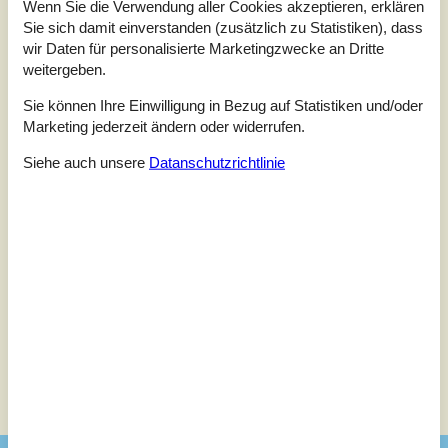
Wenn Sie die Verwendung aller Cookies akzeptieren, erklären
5,0
Bezogen auf
1
Bewertung
Sie sich damit einverstanden (zusätzlich zu Statistiken), dass
wir Daten für personalisierte Marketingzwecke an Dritte
weitergeben.
Bewertung ist vom 30.05.2023
Sie können Ihre Einwilligung in Bezug auf Statistiken und/oder
5
(1)
Marketing jederzeit ändern oder widerrufen.
4
(0)
3
(0)
2
(0)
Siehe auch unsere
Datanschutzrichtlinie
1
(0)
Kommentare
Keine Bewertungen haben Kommentare.
Siehe stattdessen 2 externe Bewertungen.
Siehe Häuser nebenan
Sonnenstand über dem gewählten Objekt
😎