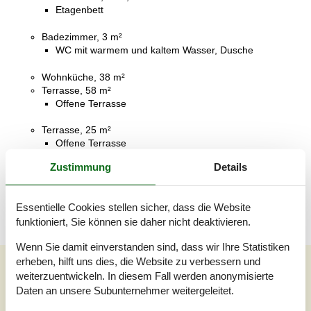
Etagenbett
Badezimmer, 3 m²
WC mit warmem und kaltem Wasser, Dusche
Wohnküche, 38 m²
Terrasse, 58 m²
Offene Terrasse
Terrasse, 25 m²
Offene Terrasse
Zustimmung
Details
Überdachte Terrasse, 27 m²
Überdachte Terrasse
Essentielle Cookies stellen sicher, dass die Website
funktioniert, Sie können sie daher nicht deaktivieren.
Wenn Sie damit einverstanden sind, dass wir Ihre Statistiken
erheben, hilft uns dies, die Website zu verbessern und
Unsere Gästebewertungen
weiterzuentwickeln. In diesem Fall werden anonymisierte
Unsere Gästebewertungen
Externe Bewertungen
Daten an unsere Subunternehmer weitergeleitet.