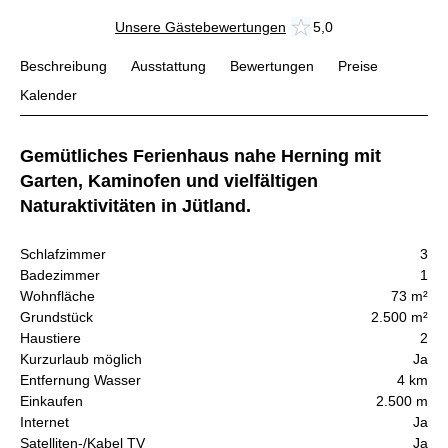
Unsere Gästebewertungen
5,0
Beschreibung
Ausstattung
Bewertungen
Preise
Kalender
Gemütliches Ferienhaus nahe Herning mit
Garten, Kaminofen und vielfältigen
Naturaktivitäten in Jütland.
Schlafzimmer
3
Badezimmer
1
Wohnfläche
73 m²
Grundstück
2.500 m²
Haustiere
2
Kurzurlaub möglich
Ja
Entfernung Wasser
4 km
Einkaufen
2.500 m
Internet
Ja
Satelliten-/Kabel TV
Ja