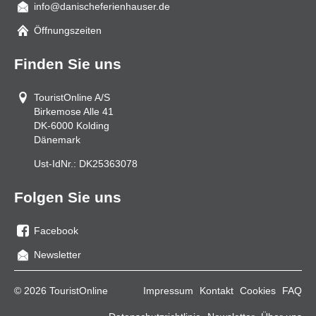
info@danischeferienhauser.de
Mail
Öffnungszeiten
Finden Sie uns
TouristOnline A/S
Birkemose Alle 41
DK-6000
Kolding
Dänemark
Ust-IdNr.:
DK25363078
Folgen Sie uns
Facebook
Sie
Newsletter
uns
auf
© 2026 TouristOnline
Impressum
Kontakt
Cookies
FAQ
Facebook