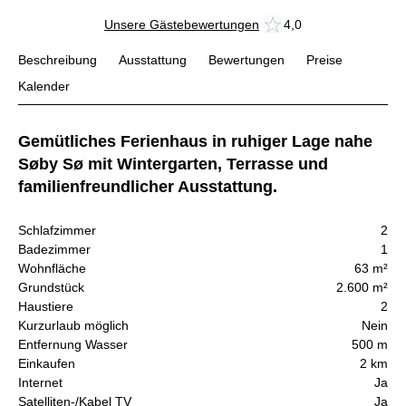
Unsere Gästebewertungen
4,0
Beschreibung
Ausstattung
Bewertungen
Preise
Kalender
Gemütliches Ferienhaus in ruhiger Lage nahe
Søby Sø mit Wintergarten, Terrasse und
familienfreundlicher Ausstattung.
Schlafzimmer
2
Badezimmer
1
Wohnfläche
63 m²
Grundstück
2.600 m²
Haustiere
2
Kurzurlaub möglich
Nein
Entfernung Wasser
500 m
Einkaufen
2 km
Internet
Ja
Satelliten-/Kabel TV
Ja