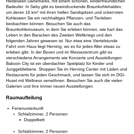
Heideseen Dänemarks, mit einem schönen, kinderfreundlichen
Badeufer. In Søby gibt es beeindruckende Braunkohlehalden,
um deren 16 km² mit ihren hellen Sandspitzen und ockerroten
Kohleseen Sie ein reichhaltiges Pflanzen- und Tierleben
beobachten können. Besuchen Sie auch das
Braunkohlemuseum, in dem Sie erleben können, wie hart das
Leben in den Baracken des Zweiten Weltkriegs und den
folgenden Jahren gewesen ist. Nur etwa eine Viertelstunde
Fahrt vom Haus liegt Herning, wo es für jedes Alter etwas zu
erleben gibt. In der Boxen und im Messezentrum gibt es
vierschiedene Arrangements wie Konzerte und Ausstellungen.
Baboon City ist ein überdachter Spielplatz für Kinder und
Junggebliebene. Shoppen Sie im Herning Center mit Läden und
Restaurants für jeden Geschmack, und lassen Sie sich im DGI-
Huset mit Wellness verwöhnen. Besuchen Sie auch die vielen
Galerien und ihre immer neuen Ausstellungen.
Raumaufteilung
Ferienunterkunft
Schlafzimmer, 2 Personen
Doppelbett
Schlafzimmer, 2 Personen