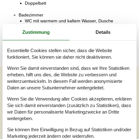
Doppelbett
Badezimmer
WC mit warmem und kaltem Wasser, Dusche
Zustimmung
Details
Terrasse
Überdachte Terrasse
Essentielle Cookies stellen sicher, dass die Website
funktioniert, Sie können sie daher nicht deaktivieren.
Wenn Sie damit einverstanden sind, dass wir Ihre Statistiken
erheben, hilft uns dies, die Website zu verbessern und
Unsere Gästebewertungen
weiterzuentwickeln. In diesem Fall werden anonymisierte
Unsere Gästebewertungen
Externe Bewertungen
Daten an unsere Subunternehmer weitergeleitet.
Wenn Sie die Verwendung aller Cookies akzeptieren, erklären
4,0
Bezogen auf
2
Bewertungen
Sie sich damit einverstanden (zusätzlich zu Statistiken), dass
wir Daten für personalisierte Marketingzwecke an Dritte
weitergeben.
Letzte Bewertung ist vom 04.08.2024
Sie können Ihre Einwilligung in Bezug auf Statistiken und/oder
5
(1)
Marketing jederzeit ändern oder widerrufen.
4
(0)