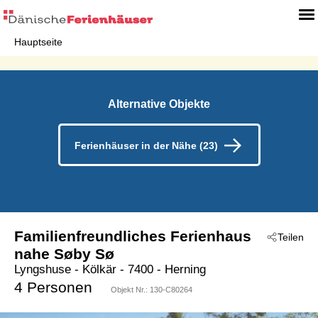
Hauptseite
Alternative Objekte
Ferienhäuser in der Nähe (23)
Familienfreundliches Ferienhaus
Teilen
nahe Søby Sø
Lyngshuse
 - Kölkär
 - 7400
 - Herning
4 Personen
Objekt Nr.:
130-C80264