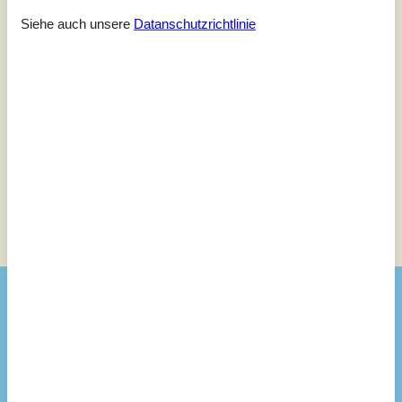
3
(1)
2
(0)
Siehe auch unsere
Datanschutzrichtlinie
1
(0)
Kommentare
Keine Bewertungen haben Kommentare.
Siehe stattdessen 4 externe Bewertungen.
Siehe Häuser nebenan
Sonnenstand über dem gewählten Objekt
😎
Ausstattung
Badezimmer
TOILETTE. Heißes und kaltes Wasser
Diverse