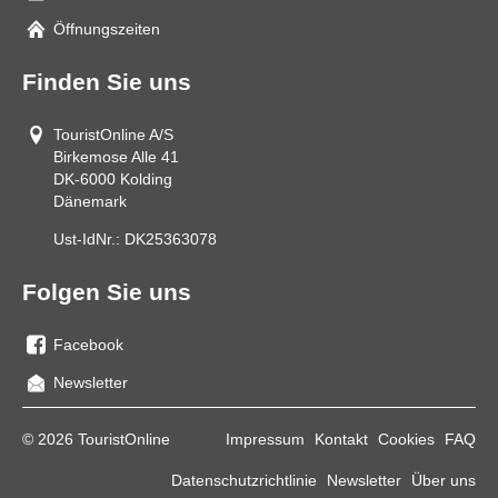
Mail
Öffnungszeiten
Finden Sie uns
TouristOnline A/S
Birkemose Alle 41
DK-6000
Kolding
Dänemark
Ust-IdNr.:
DK25363078
Folgen Sie uns
Facebook
Sie
Newsletter
uns
auf
© 2026 TouristOnline
Impressum
Kontakt
Cookies
FAQ
Facebook
Datenschutzrichtlinie
Newsletter
Über uns