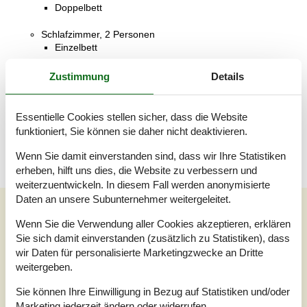
Doppelbett
Schlafzimmer, 2 Personen
Einzelbett
Schlafzimmer, 1 Person
Zustimmung
Details
Einzelbett
Badezimmer
Essentielle Cookies stellen sicher, dass die Website
Warmes und kaltes Wasser, Dusche
funktioniert, Sie können sie daher nicht deaktivieren.
Wenn Sie damit einverstanden sind, dass wir Ihre Statistiken
erheben, hilft uns dies, die Website zu verbessern und
weiterzuentwickeln. In diesem Fall werden anonymisierte
Daten an unsere Subunternehmer weitergeleitet.
Externe Bewertungen
Wenn Sie die Verwendung aller Cookies akzeptieren, erklären
Unsere Gästebewertungen
Externe Bewertungen
Sie sich damit einverstanden (zusätzlich zu Statistiken), dass
wir Daten für personalisierte Marketingzwecke an Dritte
4,0
weitergeben.
Sie können Ihre Einwilligung in Bezug auf Statistiken und/oder
Marketing jederzeit ändern oder widerrufen.