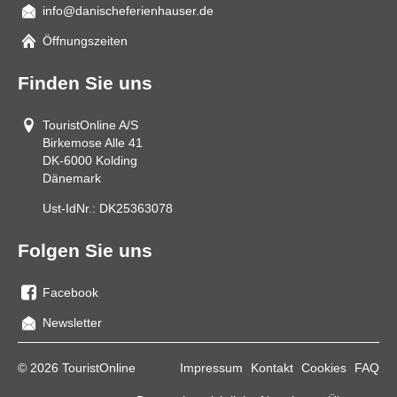
info@danischeferienhauser.de
Mail
Öffnungszeiten
Finden Sie uns
TouristOnline A/S
Birkemose Alle 41
DK-6000
Kolding
Dänemark
Ust-IdNr.:
DK25363078
Folgen Sie uns
Facebook
Sie
Newsletter
uns
auf
© 2026 TouristOnline
Impressum
Kontakt
Cookies
FAQ
Facebook