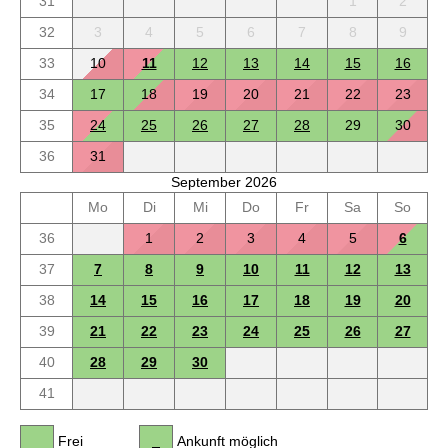
31
1
2
32
3
4
5
6
7
8
9
33
10
11
12
13
14
15
16
34
17
18
19
20
21
22
23
35
24
25
26
27
28
29
30
36
31
September 2026
Mo
Di
Mi
Do
Fr
Sa
So
36
1
2
3
4
5
6
37
7
8
9
10
11
12
13
38
14
15
16
17
18
19
20
39
21
22
23
24
25
26
27
40
28
29
30
41
Frei
Ankunft möglich