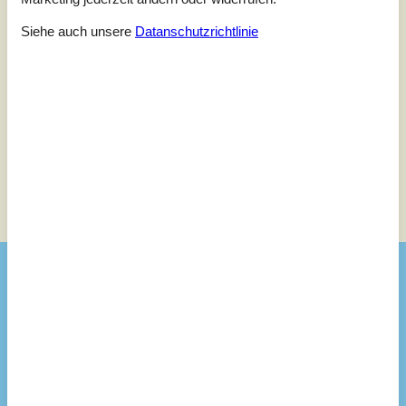
1 externe Bewertung
Siehe auch unsere
Datanschutzrichtlinie
4,0
juli 2025
Einchecken:
4
Reinigung:
4
Komfort:
4
Einrichtungen:
4
Lage:
4
Preis-Leistung:
4
Siehe Häuser nebenan
Sonnenstand über dem gewählten Objekt
😎
Ausstattung
Badezimmer
Warmes und kaltes Wasser
Diverse
Alternative Heizung, Wärmepumpe