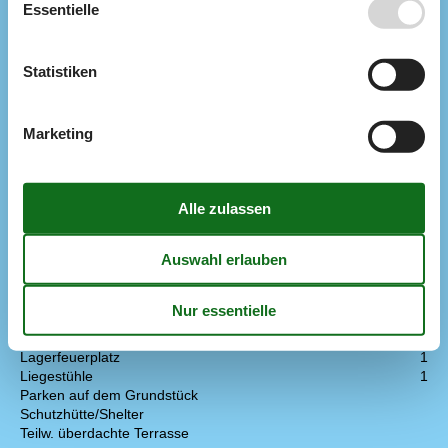
Essentielle
Kühlschrank m/Gefrierfach
Kühlschrank 166 L & Gefrierschrank 46 L
Spülmaschine
Wasserkocher
Statistiken
Multimedien
TV
Marketing
WI-FI
Extra
Golf-Urlaub
Hochstuhl
Draußen
3 x Terrasse / Offene Terrasse
Balkon
Dusche im Freien
Gartenmöbel
Grill
Gasgrill
Lagerfeuerplatz
1
Liegestühle
1
Parken auf dem Grundstück
Schutzhütte/Shelter
Teilw. überdachte Terrasse