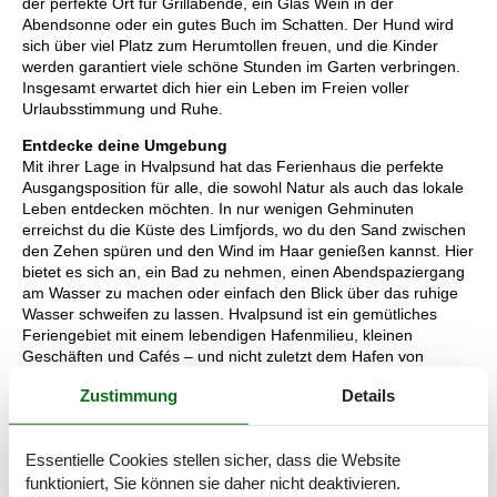
der perfekte Ort für Grillabende, ein Glas Wein in der
Abendsonne oder ein gutes Buch im Schatten. Der Hund wird
sich über viel Platz zum Herumtollen freuen, und die Kinder
werden garantiert viele schöne Stunden im Garten verbringen.
Insgesamt erwartet dich hier ein Leben im Freien voller
Urlaubsstimmung und Ruhe.
Entdecke deine Umgebung
Mit ihrer Lage in Hvalpsund hat das Ferienhaus die perfekte
Ausgangsposition für alle, die sowohl Natur als auch das lokale
Leben entdecken möchten. In nur wenigen Gehminuten
erreichst du die Küste des Limfjords, wo du den Sand zwischen
den Zehen spüren und den Wind im Haar genießen kannst. Hier
bietet es sich an, ein Bad zu nehmen, einen Abendspaziergang
am Wasser zu machen oder einfach den Blick über das ruhige
Wasser schweifen zu lassen. Hvalpsund ist ein gemütliches
Feriengebiet mit einem lebendigen Hafenmilieu, kleinen
Geschäften und Cafés – und nicht zuletzt dem Hafen von
Ejerslev, den viele Gäste als Höhepunkt der Region bezeichnen.
Zustimmung
Details
Dort kannst du die beeindruckende Molergrube erkunden, dem
markierten Pfad rund um die Lagune folgen oder ein Eis am Kai
genießen, während die Boote gemächlich vorbeiziehen. Genau
Essentielle Cookies stellen sicher, dass die Website
diese Kombination aus friedlicher Natur und Nähe zu lokalen
funktioniert, Sie können sie daher nicht deaktivieren.
Erlebnissen macht die Rørsangervej 3 zu etwas ganz