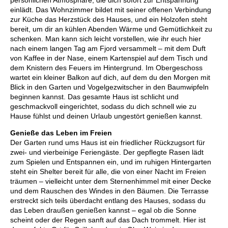
persönlichen Atmosphäre, die dich sofort zur Entspannung
einlädt. Das Wohnzimmer bildet mit seiner offenen Verbindung
zur Küche das Herzstück des Hauses, und ein Holzofen steht
bereit, um dir an kühlen Abenden Wärme und Gemütlichkeit zu
schenken. Man kann sich leicht vorstellen, wie ihr euch hier
nach einem langen Tag am Fjord versammelt – mit dem Duft
von Kaffee in der Nase, einem Kartenspiel auf dem Tisch und
dem Knistern des Feuers im Hintergrund. Im Obergeschoss
wartet ein kleiner Balkon auf dich, auf dem du den Morgen mit
Blick in den Garten und Vogelgezwitscher in den Baumwipfeln
beginnen kannst. Das gesamte Haus ist schlicht und
geschmackvoll eingerichtet, sodass du dich schnell wie zu
Hause fühlst und deinen Urlaub ungestört genießen kannst.
Genieße das Leben im Freien
Der Garten rund ums Haus ist ein friedlicher Rückzugsort für
zwei- und vierbeinige Feriengäste. Der gepflegte Rasen lädt
zum Spielen und Entspannen ein, und im ruhigen Hintergarten
steht ein Shelter bereit für alle, die von einer Nacht im Freien
träumen – vielleicht unter dem Sternenhimmel mit einer Decke
und dem Rauschen des Windes in den Bäumen. Die Terrasse
erstreckt sich teils überdacht entlang des Hauses, sodass du
das Leben draußen genießen kannst – egal ob die Sonne
scheint oder der Regen sanft auf das Dach trommelt. Hier ist