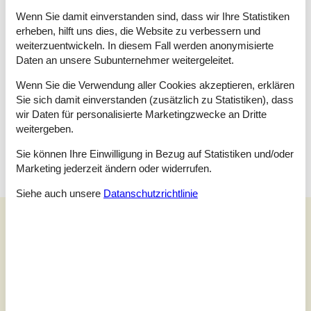
Besonderem.
Wenn Sie damit einverstanden sind, dass wir Ihre Statistiken
Raumaufteilung
erheben, hilft uns dies, die Website zu verbessern und
weiterzuentwickeln. In diesem Fall werden anonymisierte
Schlafzimmer
Daten an unsere Subunternehmer weitergeleitet.
Einzelbett - 90x200 cm
Einzelbett - 90x200 cm
Wenn Sie die Verwendung aller Cookies akzeptieren, erklären
Kleinkindbett
Sie sich damit einverstanden (zusätzlich zu Statistiken), dass
wir Daten für personalisierte Marketingzwecke an Dritte
Schlafzimmer
weitergeben.
Doppelbett - 180x200 cm
Sie können Ihre Einwilligung in Bezug auf Statistiken und/oder
Marketing jederzeit ändern oder widerrufen.
Siehe auch unsere
Datanschutzrichtlinie
Unsere Gästebewertungen
Unsere Gästebewertungen
4,0
Bezogen auf
1
Bewertung