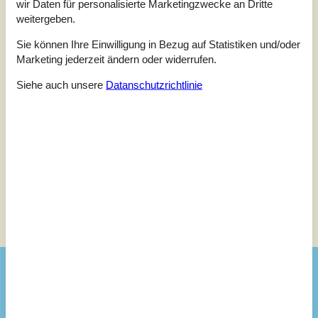
wir Daten für personalisierte Marketingzwecke an Dritte
weitergeben.
5
(0)
4
(2)
3
(0)
Sie können Ihre Einwilligung in Bezug auf Statistiken und/oder
2
(0)
Marketing jederzeit ändern oder widerrufen.
1
(0)
Siehe auch unsere
Datanschutzrichtlinie
Kommentare
Keine Bewertungen haben Kommentare.
Siehe stattdessen 2 externe Bewertungen.
Siehe Häuser nebenan
Sonnenstand über dem gewählten Objekt
😎
Ausstattung
Badezimmer