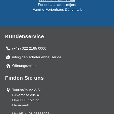
Ferienhaus am Limfjord
Familie-Ferienhaus Dänemark
Kundenservice
(+49) 322 2185 0000
info@danischeferienhauser.de
Mail
Öffnungszeiten
Finden Sie uns
TouristOnline A/S
Birkemose Alle 41
DK-6000
Kolding
Dänemark
Ust-IdNr.:
DK25363078