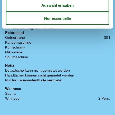
Nahe am Meer
Rauchfreies Haus
Küche
Abzugshaube
Die Küche verfügt über Warmwasser
Elektroherd
Gefriertruhe
30 l
Kaffeemaschine
Kühlschrank
Mikrowelle
Spülmaschine
Notiz
Bettwäsche kann nicht gemietet werden
Handtücher können nicht gemietet werden
Nur für Ferienaufenthalte vermietet
Wellness
Sauna
Whirlpool
2 Pers.