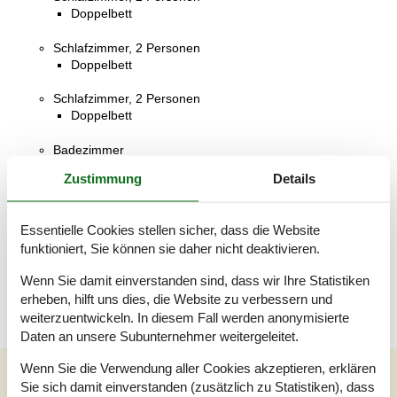
Doppelbett
Schlafzimmer, 2 Personen
Doppelbett
Schlafzimmer, 2 Personen
Doppelbett
Badezimmer
WC mit warmem und kaltem Wasser, Dusche
Zustimmung
Details
Toilette
WC mit warmem und kaltem Wasser
Essentielle Cookies stellen sicher, dass die Website
funktioniert, Sie können sie daher nicht deaktivieren.
Terrasse
Offene und überdachte Terrasse
Wenn Sie damit einverstanden sind, dass wir Ihre Statistiken
erheben, hilft uns dies, die Website zu verbessern und
weiterzuentwickeln. In diesem Fall werden anonymisierte
Daten an unsere Subunternehmer weitergeleitet.
Wenn Sie die Verwendung aller Cookies akzeptieren, erklären
Sie sich damit einverstanden (zusätzlich zu Statistiken), dass
Siehe Häuser nebenan