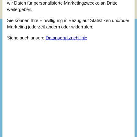
wir Daten für personalisierte Marketingzwecke an Dritte
weitergeben.
Sonnenstand über dem gewählten Objekt
😎
Sie können Ihre Einwilligung in Bezug auf Statistiken und/oder
Marketing jederzeit ändern oder widerrufen.
Ausstattung
Siehe auch unsere
Datanschutzrichtlinie
Aktiv. drinnen
Indoor-Spiele
Aktivitäten
Angelmöglichkeit, Fjord
Badezimmer
TOILETTE. Heißes und kaltes Wasser
Diverse
Alternative Heizung, Wärmepumpe
Anzahl Hochstühle
1
Anzahl Kinderbetten
1
Anzahl kostenloser Kinder (<4 Jahre)
1
Anzahl Sonnenliegen
2
Baujahr
1967
Baumaterial: Holz