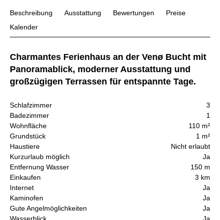
Beschreibung
Ausstattung
Bewertungen
Preise
Kalender
Charmantes Ferienhaus an der Venø Bucht mit
Panoramablick, moderner Ausstattung und
großzügigen Terrassen für entspannte Tage.
Schlafzimmer
3
Badezimmer
1
Wohnfläche
110 m²
Grundstück
1 m²
Haustiere
Nicht erlaubt
Kurzurlaub möglich
Ja
Entfernung Wasser
150 m
Einkaufen
3 km
Internet
Ja
Kaminofen
Ja
Gute Angelmöglichkeiten
Ja
Wasserblick
Ja