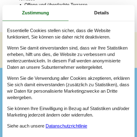
Offene und überdachte Terrasse
Zustimmung
Details
Essentielle Cookies stellen sicher, dass die Website
funktioniert, Sie können sie daher nicht deaktivieren.
Siehe Häuser nebenan
Wenn Sie damit einverstanden sind, dass wir Ihre Statistiken
erheben, hilft uns dies, die Website zu verbessern und
Sonnenstand über dem gewählten Objekt
😎
weiterzuentwickeln. In diesem Fall werden anonymisierte
Daten an unsere Subunternehmer weitergeleitet.
Ausstattung
Wenn Sie die Verwendung aller Cookies akzeptieren, erklären
Sie sich damit einverstanden (zusätzlich zu Statistiken), dass
wir Daten für personalisierte Marketingzwecke an Dritte
Aktiv. drinnen
weitergeben.
Indoor-Spiele
Sie können Ihre Einwilligung in Bezug auf Statistiken und/oder
Aktivitäten
Marketing jederzeit ändern oder widerrufen.
Angelmöglichkeit, Fjord
Siehe auch unsere
Datanschutzrichtlinie
Badezimmer
TOILETTE. Heißes und kaltes Wasser