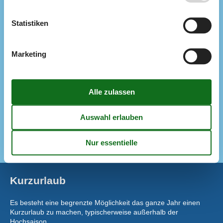
Konzepte
Energiesparhaus
Statistiken
Hochwertige Gartenmöbel
Rauchfreies Haus
Küche
Marketing
Abzugshaube
Airfryer und Mikrowelle
Die Küche verfügt über Warmwasser
Elektroherd
Gefriertruhe
60 l
Kaffeemaschine
Kühlschrank
Spülmaschine
Kurzurlaub
Es besteht eine begrenzte Möglichkeit das ganze Jahr einen
Kurzurlaub zu machen, typischerweise außerhalb der
Hochsaison.