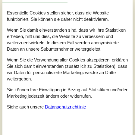
5
(4)
4
(2)
3
(0)
Essentielle Cookies stellen sicher, dass die Website
2
(0)
1
(0)
funktioniert, Sie können sie daher nicht deaktivieren.
Kommentare
Wenn Sie damit einverstanden sind, dass wir Ihre Statistiken
2 Bewertungen haben Kommentare auf Deutsch.
erheben, hilft uns dies, die Website zu verbessern und
weiterzuentwickeln. In diesem Fall werden anonymisierte
Daten an unsere Subunternehmer weitergeleitet.
4
0
4
10
Erwachsene
Kinder
2024 August
Haustiere
Übernac
Wir hatten alles was wir brauchten.
Wenn Sie die Verwendung aller Cookies akzeptieren, erklären
Sie sich damit einverstanden (zusätzlich zu Statistiken), dass
wir Daten für personalisierte Marketingzwecke an Dritte
6
2
4
14
Erwachsene
Kinder
2024 August
Haustiere
Übernac
weitergeben.
Ein Gästeklo hat gefehlt bei der Anzahl an Betten
Sie können Ihre Einwilligung in Bezug auf Statistiken und/oder
Marketing jederzeit ändern oder widerrufen.
Siehe stattdessen 4 externe Bewertungen.
Siehe auch unsere
Datanschutzrichtlinie
Siehe Häuser nebenan