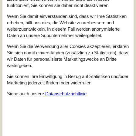
4,5
funktioniert, Sie können sie daher nicht deaktivieren.
Wenn Sie damit einverstanden sind, dass wir Ihre Statistiken
erheben, hilft uns dies, die Website zu verbessern und
2 externe Bewertungen
weiterzuentwickeln. In diesem Fall werden anonymisierte
Daten an unsere Subunternehmer weitergeleitet.
4,0
august 2025
Einchecken:
5
Reinigung:
4
Komfort:
4
Wenn Sie die Verwendung aller Cookies akzeptieren, erklären
Sie sich damit einverstanden (zusätzlich zu Statistiken), dass
Einrichtungen:
4
Lage:
4
Preis-Leistung:
4
wir Daten für personalisierte Marketingzwecke an Dritte
Allgemein:
Ett väldigt fint och fräsch hus. Köket hade i princip allt vi
weitergeben.
behövde för att kunna laga mat varje dag. Super fina badrum!
Sie können Ihre Einwilligung in Bezug auf Statistiken und/oder
Sängarna upplevdes tyvärr som hårda av flera i sällskapet och
sömnen blev väldigt störd för en i sällskapet. Trädgården är
Marketing jederzeit ändern oder widerrufen.
tyvärr helt tom, vi hade önskat att det fanns iaf en gungställning
Siehe auch unsere
Datanschutzrichtlinie
till barnen.
5,0
juni 2025
Einchecken:
5
Reinigung:
5
Komfort:
5
Einrichtungen:
5
Lage:
2
Preis-Leistung:
5
Allgemein:
Tolle Unterkunft, aber für uns zu einsam, viel zu weit ab zum